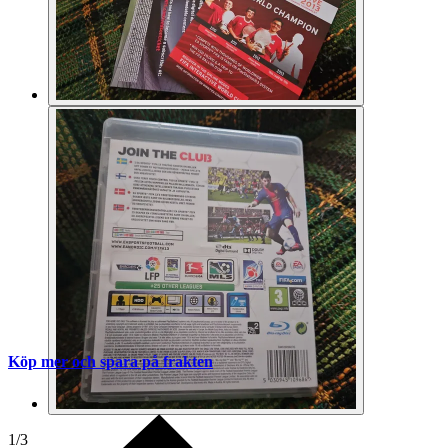
Köp mer och spara på frakten
1
/
3