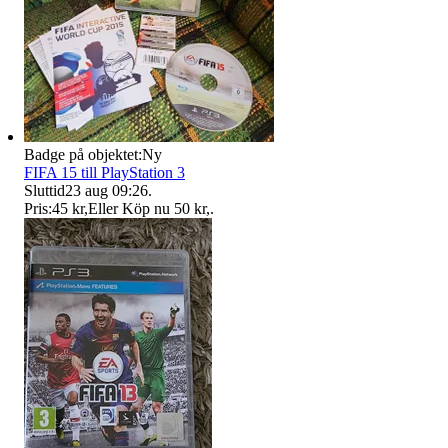
Badge på objektet:
Ny
FIFA 15 till PlayStation 3
Sluttid
23 aug 09:26
.
Pris:
45 kr
,
Eller Köp nu
50 kr
,
.