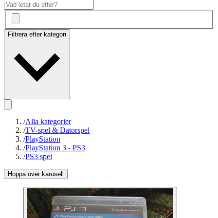
Filtrera efter kategori
/
Alla kategorier
/
TV-spel & Datorspel
/
PlayStation
/
PlayStation 3 - PS3
/
PS3 spel
Hoppa över karusell