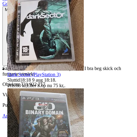
Gott använt skick
Mindre tecken på användning
Säljer FIFA 13 till PlayStation 3. Spelet är I bra beg skick och
fungerar utmärkt
Dark Sector (PlayStation 3)
Sluttid
18:18
9 aug 18:18
.
Objektnr
731 922 717
Pris:
68 kr
,
Eller Köp nu
75 kr
,
.
Visningar
120
Publicerad
16 maj 20:30
Anmäl
Sälj liknande