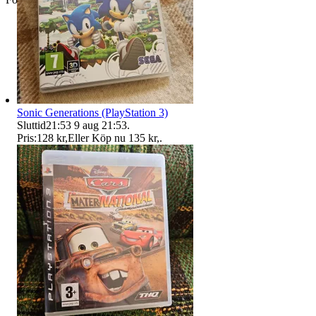
Sonic Generations (PlayStation 3)
Sluttid
21:53
9 aug 21:53
.
Pris:
128 kr
,
Eller Köp nu
135 kr
,
.