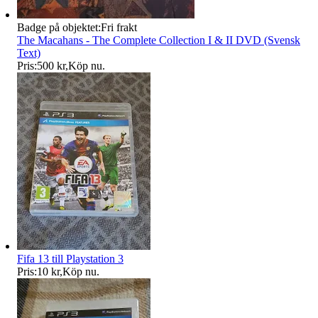
Badge på objektet:
Fri frakt
The Macahans - The Complete Collection I & II DVD (Svensk
Text)
Pris:
500 kr
,
Köp nu
.
Fifa 13 till Playstation 3
Pris:
10 kr
,
Köp nu
.