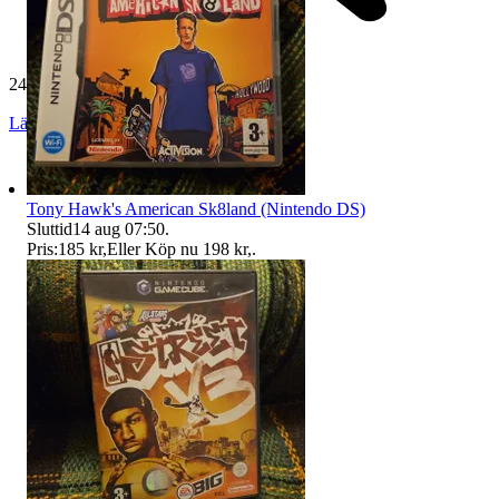
24 513 omdömen
Läs omdömen
Följ
Tony Hawk's American Sk8land (Nintendo DS)
Sluttid
14 aug 07:50
.
Pris:
185 kr
,
Eller Köp nu
198 kr
,
.