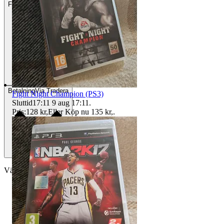
Frakt
55 kr Annat fraktsätt
Betalning
Via Tradera
Fight Night Champion (PS3)
Sluttid
17:11
9 aug 17:11
.
Pris:
128 kr
,
Eller Köp nu
135 kr
,
.
Välj till köparskydd