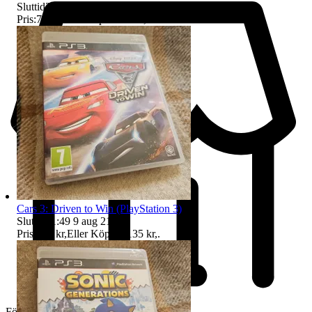
Sluttid
21:41
9 aug 21:41
.
Pris:
78 kr
,
Eller Köp nu
85 kr
,
.
Cars 3: Driven to Win (PlayStation 3)
Sluttid
21:49
9 aug 21:49
.
Pris:
128 kr
,
Eller Köp nu
135 kr
,
.
Företag