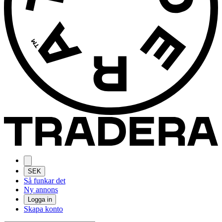
SEK
Så funkar det
Ny annons
Logga in
Skapa konto