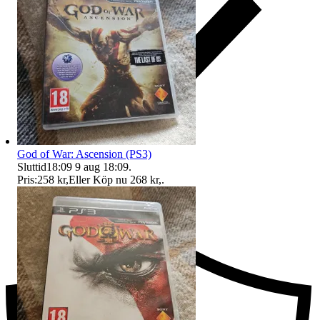
God of War: Ascension (PS3)
Sluttid
18:09
9 aug 18:09
.
Pris:
258 kr
,
Eller Köp nu
268 kr
,
.
Ersättning om du inte får din vara