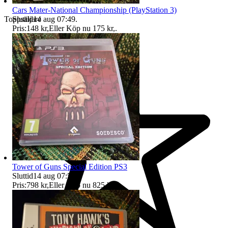
Cars Mater-National Championship (PlayStation 3)
Sluttid
14 aug 07:49
.
Toppsäljare
Pris:
148 kr
,
Eller Köp nu
175 kr
,
.
Tower of Guns Special Edition PS3
Sluttid
14 aug 07:50
.
Pris:
798 kr
,
Eller Köp nu
825 kr
,
.