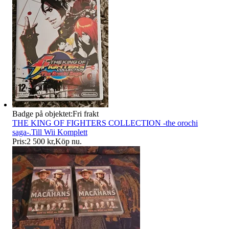
Badge på objektet:
Fri frakt
THE KING OF FIGHTERS COLLECTION -the orochi
saga-.Till Wii Komplett
Pris:
2 500 kr
,
Köp nu
.