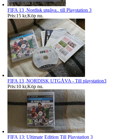
FIFA 13 ,Nordisk utgåva.. till Playstation 3
Pris:
15 kr
,
Köp nu
.
FIFA 13 ,NORDISK UTGÅVA - Till playstation3
Pris:
10 kr
,
Köp nu
.
FIFA 13: Ultimate Edition Till Playstation 3