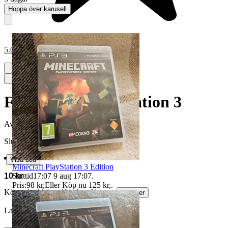
Hoppa över karusell
5.0
FIFA 13 till PlayStation 3
Avslutad
29 maj 20:30
Slutpris
∙
Visa bud
Minecraft PlayStation 3 Edition
Sluttid
17:07
9 aug 17:07
.
10 kr
Pris:
98 kr
,
Eller Köp nu
125 kr
,
.
Köparskydd är valfritt hos företag.
Läs mer
Labgrawndiamond vann auktionen