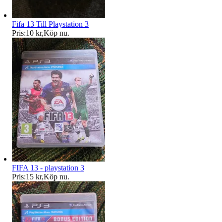
Fifa 13 Till Playstation 3
Pris:
10 kr
,
Köp nu
.
FIFA 13 - playstation 3
Pris:
15 kr
,
Köp nu
.