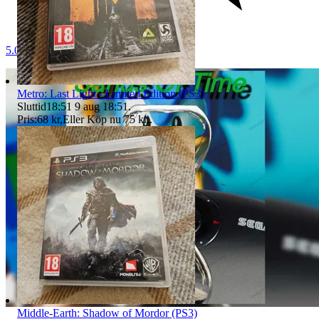
5.0
Metro: Last Light - Limited Edition (PS3)
Sluttid
18:51
9 aug 18:51
.
Pris:
68 kr
,
Eller Köp nu
75 kr
,
.
Middle-Earth: Shadow of Mordor (PS3)