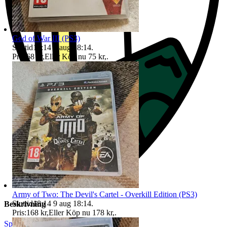
God of War III (PS3)
Sluttid
18:14
9 aug 18:14
.
Pris:
68 kr
,
Eller Köp nu
75 kr
,
.
Army of Two: The Devil's Cartel - Overkill Edition (PS3)
Sluttid
18:14
9 aug 18:14
.
Beskrivning
Pris:
168 kr
,
Eller Köp nu
178 kr
,
.
Sport
|