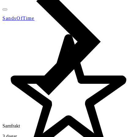
SandsOfTime
Samfrakt
3 dagar