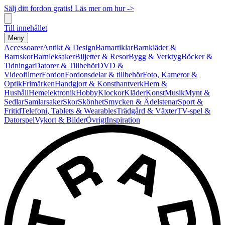
Sälj ditt fordon gratis! Läs mer om hur ->
Till innehållet
Meny
Accessoarer
Antikt & Design
Barnartiklar
Barnkläder &
Barnskor
Barnleksaker
Biljetter & Resor
Bygg & Verktyg
Böcker &
Tidningar
Datorer & Tillbehör
DVD &
Videofilmer
Fordon
Fordonsdelar & tillbehör
Foto, Kameror &
Optik
Frimärken
Handgjort & Konsthantverk
Hem &
Hushåll
Hemelektronik
Hobby
Klockor
Kläder
Konst
Musik
Mynt &
Sedlar
Samlarsaker
Skor
Skönhet
Smycken & Ädelstenar
Sport &
Fritid
Telefoni, Tablets & Wearables
Trädgård & Växter
TV-spel &
Datorspel
Vykort & Bilder
Övrigt
Inspiration