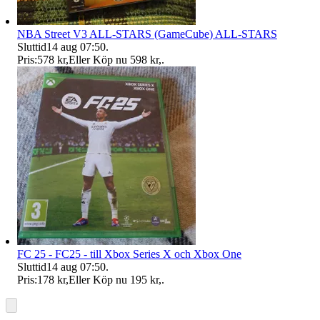
NBA Street V3 ALL-STARS (GameCube) ALL-STARS
Sluttid
14 aug 07:50
.
Pris:
578 kr
,
Eller Köp nu
598 kr
,
.
FC 25 - FC25 - till Xbox Series X och Xbox One
Sluttid
14 aug 07:50
.
Pris:
178 kr
,
Eller Köp nu
195 kr
,
.