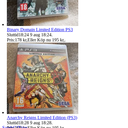
Binary Domain Limited Edition PS3
Sluttid
18:24
9 aug 18:24
.
Pris:
178 kr
,
Eller Köp nu
195 kr
,
.
Anarchy Reigns Limited Edition (PS3)
Sluttid
18:28
9 aug 18:28
.
SandsOfTime
Pris:
168 kr
,
Eller Köp nu
195 kr
,
.