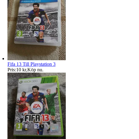
Fifa 13 Till Playstation 3
Pris:
10 kr
,
Köp nu
.