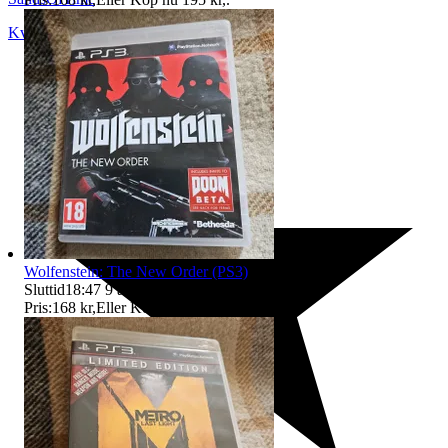
Kvänum
,
Sverige
Wolfenstein: The New Order (PS3)
Sluttid
18:47
9 aug 18:47
.
Pris:
168 kr
,
Eller Köp nu
175 kr
,
.