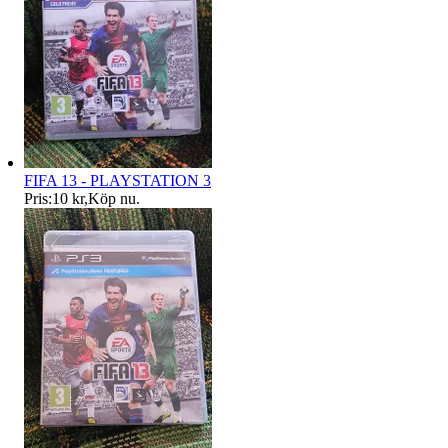
FIFA 13 - PLAYSTATION 3
Pris:
10 kr
,
Köp nu
.