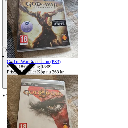
Frakt
50 kr Annat fraktsätt
Betalning
Via Tradera
God of War: Ascension (PS3)
Sluttid
18:09
9 aug 18:09
.
Pris:
258 kr
,
Eller Köp nu
268 kr
,
.
Välj till köparskydd