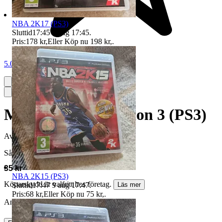
NBA 2K17 (PS3)
Sluttid
17:45
9 aug 17:45
.
Pris:
178 kr
,
Eller Köp nu
198 kr
,
.
5.0
Mafia II - PlayStation 3 (PS3)
Avslutad
9 jun 16:51
Såld för
35 kr
NBA 2K15 (PS3)
Köparskydd är valfritt hos företag.
Sluttid
17:47
9 aug 17:47
.
Läs mer
Pris:
68 kr
,
Eller Köp nu
75 kr
,
.
Annonsen är avslutad. Såld med Köp nu.