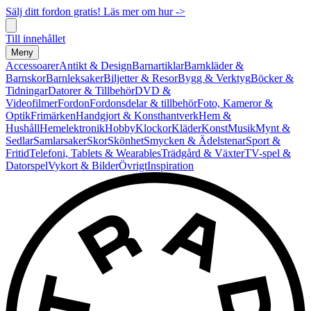
Sälj ditt fordon gratis! Läs mer om hur ->
Till innehållet
Meny
Accessoarer
Antikt & Design
Barnartiklar
Barnkläder &
Barnskor
Barnleksaker
Biljetter & Resor
Bygg & Verktyg
Böcker &
Tidningar
Datorer & Tillbehör
DVD &
Videofilmer
Fordon
Fordonsdelar & tillbehör
Foto, Kameror &
Optik
Frimärken
Handgjort & Konsthantverk
Hem &
Hushåll
Hemelektronik
Hobby
Klockor
Kläder
Konst
Musik
Mynt &
Sedlar
Samlarsaker
Skor
Skönhet
Smycken & Ädelstenar
Sport &
Fritid
Telefoni, Tablets & Wearables
Trädgård & Växter
TV-spel &
Datorspel
Vykort & Bilder
Övrigt
Inspiration