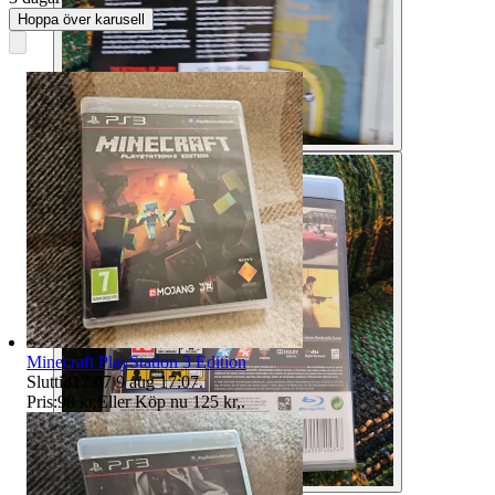
Hoppa över karusell
Minecraft PlayStation 3 Edition
Sluttid
17:07
9 aug 17:07
.
Pris:
98 kr
,
Eller Köp nu
125 kr
,
.