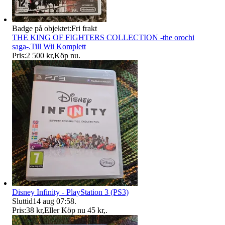
Badge på objektet:
Fri frakt
THE KING OF FIGHTERS COLLECTION -the orochi
saga-.Till Wii Komplett
Pris:
2 500 kr
,
Köp nu
.
Disney Infinity - PlayStation 3 (PS3)
Sluttid
14 aug 07:58
.
Pris:
38 kr
,
Eller Köp nu
45 kr
,
.