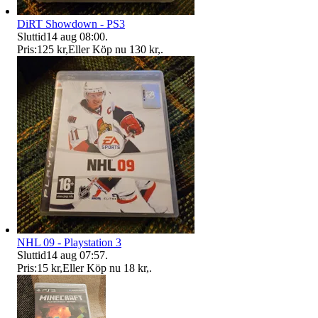
DiRT Showdown - PS3
Sluttid
14 aug 08:00
.
Pris:
125 kr
,
Eller Köp nu
130 kr
,
.
NHL 09 - Playstation 3
Sluttid
14 aug 07:57
.
Pris:
15 kr
,
Eller Köp nu
18 kr
,
.