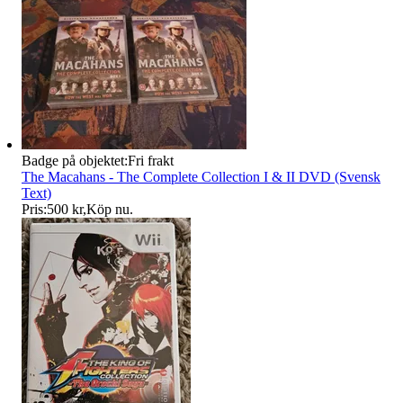
Badge på objektet:
Fri frakt
The Macahans - The Complete Collection I & II DVD (Svensk
Text)
Pris:
500 kr
,
Köp nu
.