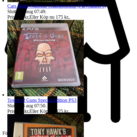
Cars Mater-National Championship (PlayStation 3)
Sluttid
14 aug 07:49
.
Pris:
148 kr
,
Eller Köp nu
175 kr
,
.
Tower of Guns Special Edition PS3
Sluttid
14 aug 07:50
.
Pris:
798 kr
,
Eller Köp nu
825 kr
,
.
Företag