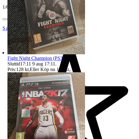
1
/
6
SandsOfTime
Fight Night Champion (PS3)
Sluttid
17:11
9 aug 17:11
.
Pris:
128 kr
,
Eller Köp nu
135 kr
,
.