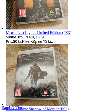
Metro: Last Light - Limited Edition (PS3)
Sluttid
18:51
9 aug 18:51
.
Pris:
68 kr
,
Eller Köp nu
75 kr
,
.
SandsOfTime
Middle-Earth: Shadow of Mordor (PS3)