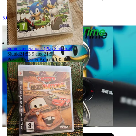
5.0
Sonic Generations (PlayStation 3)
Sluttid
21:53
9 aug 21:53
.
Pris:
128 kr
,
Eller Köp nu
135 kr
,
.