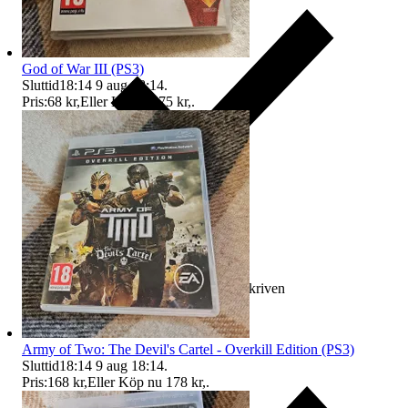
God of War III (PS3)
Sluttid
18:14
9 aug 18:14
.
Pris:
68 kr
,
Eller Köp nu
75 kr
,
.
Ersättning om varan inte är som beskriven
Army of Two: The Devil's Cartel - Overkill Edition (PS3)
Sluttid
18:14
9 aug 18:14
.
Pris:
168 kr
,
Eller Köp nu
178 kr
,
.