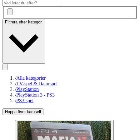
Filtrera efter kategori
/
Alla kategorier
/
TV-spel & Datorspel
/
PlayStation
/
PlayStation 3 - PS3
/
PS3 spel
Hoppa över karusell