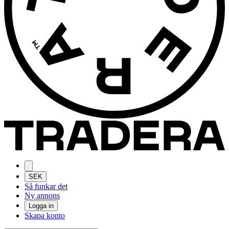
SEK
Så funkar det
Ny annons
Logga in
Skapa konto