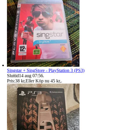
Singstar + SingStore - PlayStation 3 (PS3)
Sluttid
14 aug 07:56
.
Pris:
38 kr
,
Eller Köp nu
45 kr
,
.