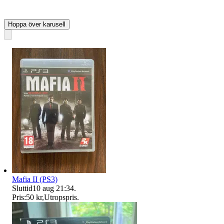
Hoppa över karusell
Mafia II (PS3)
Sluttid
10 aug 21:34
.
Pris:
50 kr
,
Utropspris
.