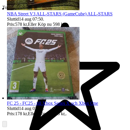
Toppsäljare
NBA Street V3 ALL-STARS (GameCube) ALL-STARS
Sluttid
14 aug 07:50
.
Pris:
578 kr
,
Eller Köp nu
598 kr
,
.
FC 25 - FC25 - till Xbox Series X och Xbox One
Sluttid
14 aug 07:50
.
Pris:
178 kr
,
Eller Köp nu
195 kr
,
.