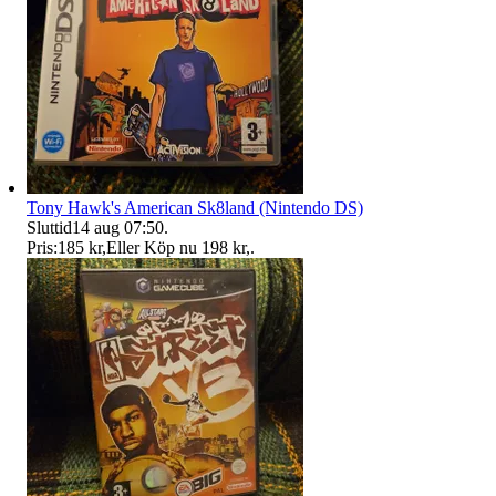
Tony Hawk's American Sk8land (Nintendo DS)
Sluttid
14 aug 07:50
.
Pris:
185 kr
,
Eller Köp nu
198 kr
,
.