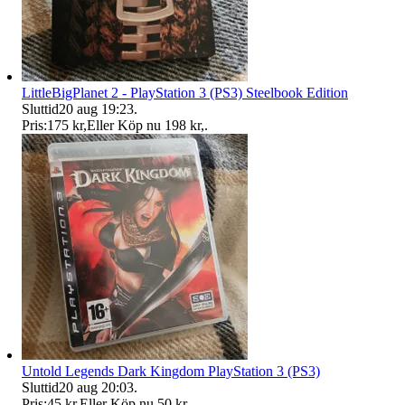
LittleBigPlanet 2 - PlayStation 3 (PS3) Steelbook Edition
Sluttid
20 aug 19:23
.
Pris:
175 kr
,
Eller Köp nu
198 kr
,
.
Untold Legends Dark Kingdom PlayStation 3 (PS3)
Sluttid
20 aug 20:03
.
Pris:
45 kr
,
Eller Köp nu
50 kr
,
.