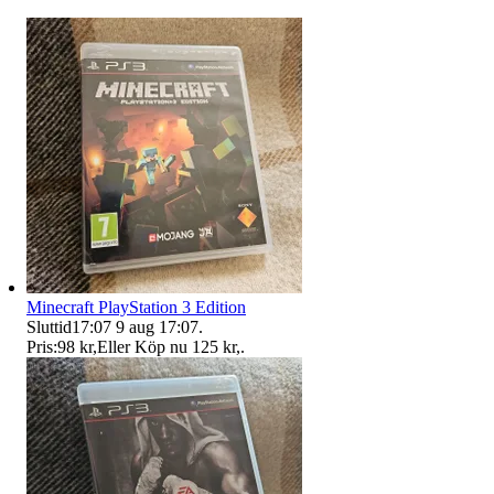
Minecraft PlayStation 3 Edition
Sluttid
17:07
9 aug 17:07
.
Pris:
98 kr
,
Eller Köp nu
125 kr
,
.