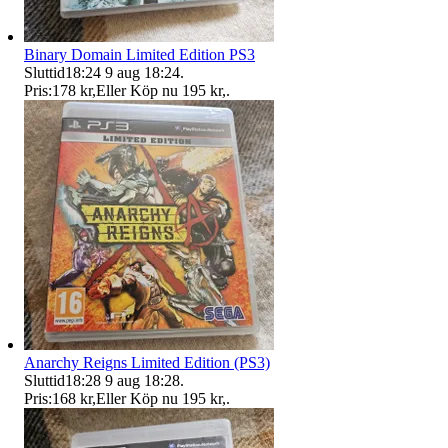
Binary Domain Limited Edition PS3
Sluttid
18:24
9 aug 18:24
.
Pris:
178 kr
,
Eller Köp nu
195 kr
,
.
Anarchy Reigns Limited Edition (PS3)
Sluttid
18:28
9 aug 18:28
.
Pris:
168 kr
,
Eller Köp nu
195 kr
,
.