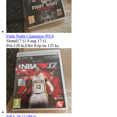
Fight Night Champion (PS3)
Sluttid
17:11
9 aug 17:11
.
Pris:
128 kr
,
Eller Köp nu
135 kr
,
.
NBA 2K17 (PS3)