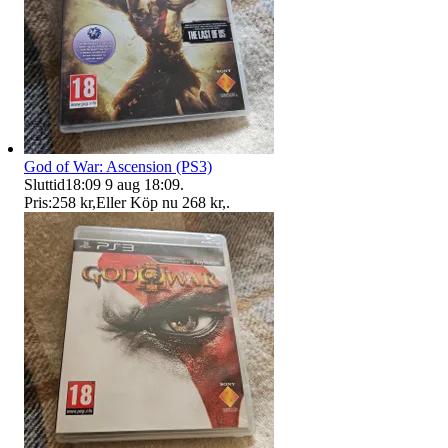
God of War: Ascension (PS3)
Sluttid
18:09
9 aug 18:09
.
Pris:
258 kr
,
Eller Köp nu
268 kr
,
.