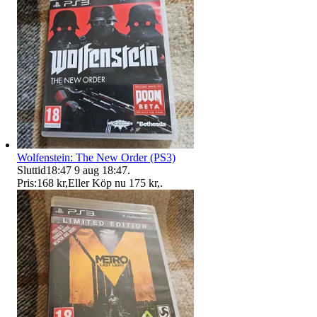
Wolfenstein: The New Order (PS3)
Sluttid
18:47
9 aug 18:47
.
Pris:
168 kr
,
Eller Köp nu
175 kr
,
.