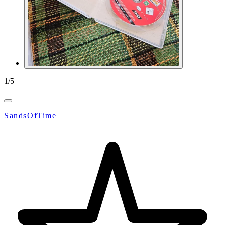
1
/
5
SandsOfTime