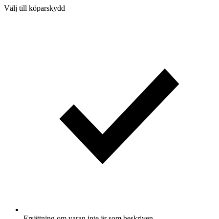
Välj till köparskydd
Ersättning om varan inte är som beskriven