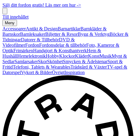
Sälj ditt fordon gratis! Läs mer om hur ->
Till innehållet
Meny
Accessoarer
Antikt & Design
Barnartiklar
Barnkläder &
Barnskor
Barnleksaker
Biljetter & Resor
Bygg & Verktyg
Böcker &
Tidningar
Datorer & Tillbehör
DVD &
Videofilmer
Fordon
Fordonsdelar & tillbehör
Foto, Kameror &
Optik
Frimärken
Handgjort & Konsthantverk
Hem &
Hushåll
Hemelektronik
Hobby
Klockor
Kläder
Konst
Musik
Mynt &
Sedlar
Samlarsaker
Skor
Skönhet
Smycken & Ädelstenar
Sport &
Fritid
Telefoni, Tablets & Wearables
Trädgård & Växter
TV-spel &
Datorspel
Vykort & Bilder
Övrigt
Inspiration