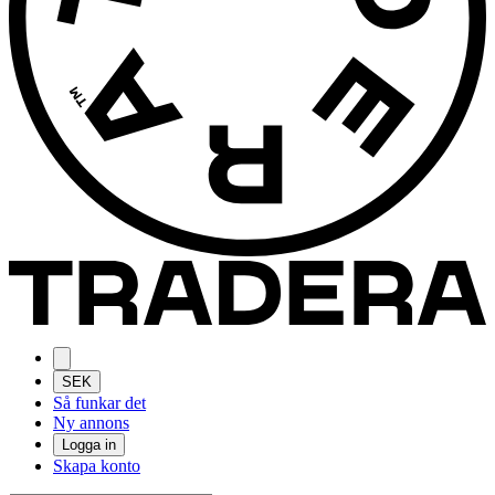
SEK
Så funkar det
Ny annons
Logga in
Skapa konto