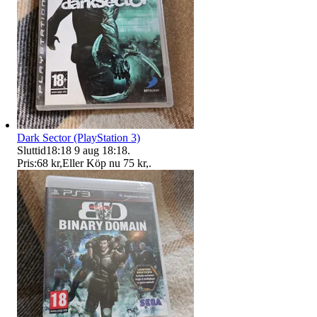
Dark Sector (PlayStation 3)
Sluttid
18:18
9 aug 18:18
.
Pris:
68 kr
,
Eller Köp nu
75 kr
,
.