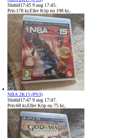
Sluttid
17:45
9 aug 17:45
.
Pris:
178 kr
,
Eller Köp nu
198 kr
,
.
NBA 2K15 (PS3)
Sluttid
17:47
9 aug 17:47
.
Pris:
68 kr
,
Eller Köp nu
75 kr
,
.