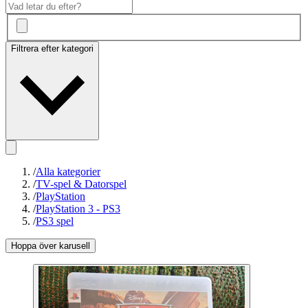
Filtrera efter kategori
/
Alla kategorier
/
TV-spel & Datorspel
/
PlayStation
/
PlayStation 3 - PS3
/
PS3 spel
Hoppa över karusell