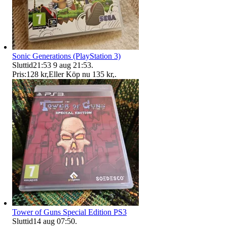
Sonic Generations (PlayStation 3)
Sluttid
21:53
9 aug 21:53
.
Pris:
128 kr
,
Eller Köp nu
135 kr
,
.
Tower of Guns Special Edition PS3
Sluttid
14 aug 07:50
.