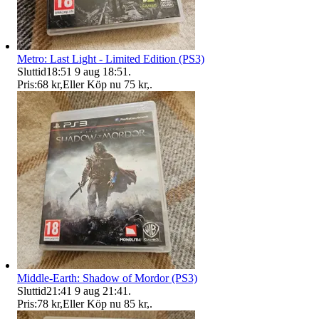
Metro: Last Light - Limited Edition (PS3)
Sluttid
18:51
9 aug 18:51
.
Pris:
68 kr
,
Eller Köp nu
75 kr
,
.
Middle-Earth: Shadow of Mordor (PS3)
Sluttid
21:41
9 aug 21:41
.
Pris:
78 kr
,
Eller Köp nu
85 kr
,
.