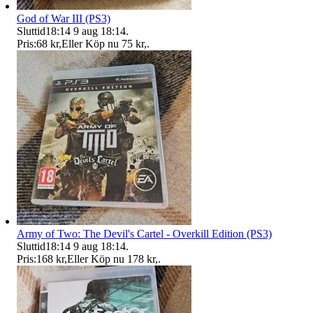
God of War III (PS3)
Sluttid
18:14
9 aug 18:14
.
Pris:
68 kr
,
Eller Köp nu
75 kr
,
.
Army of Two: The Devil's Cartel - Overkill Edition (PS3)
Sluttid
18:14
9 aug 18:14
.
Pris:
168 kr
,
Eller Köp nu
178 kr
,
.