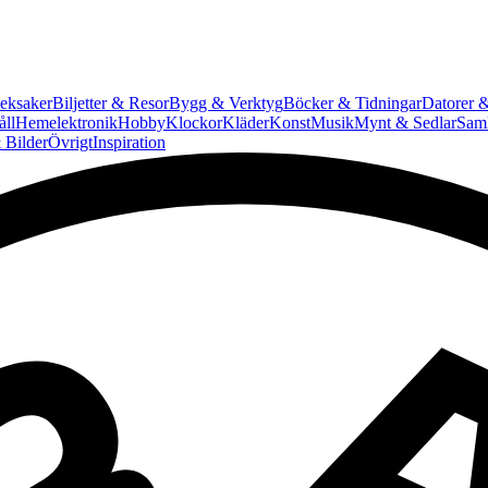
eksaker
Biljetter & Resor
Bygg & Verktyg
Böcker & Tidningar
Datorer &
ll
Hemelektronik
Hobby
Klockor
Kläder
Konst
Musik
Mynt & Sedlar
Saml
 Bilder
Övrigt
Inspiration