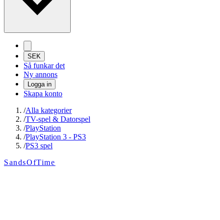
SEK
Så funkar det
Ny annons
Logga in
Skapa konto
/
Alla kategorier
/
TV-spel & Datorspel
/
PlayStation
/
PlayStation 3 - PS3
/
PS3 spel
SandsOfTime