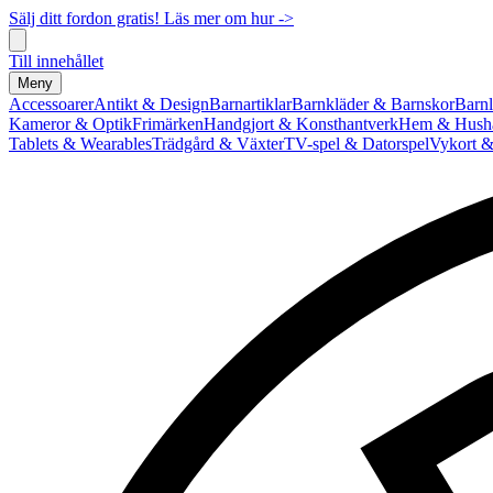
Sälj ditt fordon gratis! Läs mer om hur ->
Till innehållet
Meny
Accessoarer
Antikt & Design
Barnartiklar
Barnkläder & Barnskor
Barnl
Kameror & Optik
Frimärken
Handgjort & Konsthantverk
Hem & Hushå
Tablets & Wearables
Trädgård & Växter
TV-spel & Datorspel
Vykort &