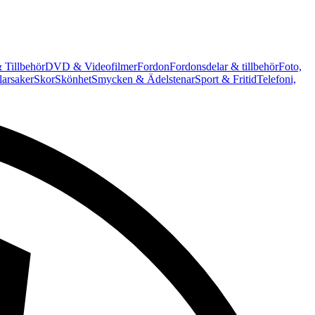
 Tillbehör
DVD & Videofilmer
Fordon
Fordonsdelar & tillbehör
Foto,
arsaker
Skor
Skönhet
Smycken & Ädelstenar
Sport & Fritid
Telefoni,