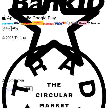
©
2026
Tradera
202 omdömen
Läs omdömen
Följ