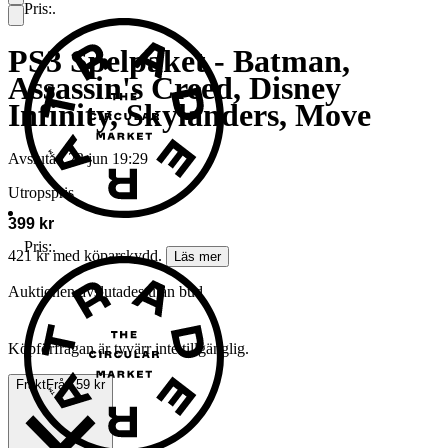
Pris:
.
PS3 Spelpaket - Batman,
Assassin's Creed, Disney
Infinity, Skylanders, Move
Avslutad
23 jun 19:29
Utropspris
399 kr
Pris:
.
421 kr med köparskydd.
Läs mer
Auktionen avslutades utan bud
Köpförfrågan är tyvärr inte tillgänglig.
Frakt
Från 59 kr