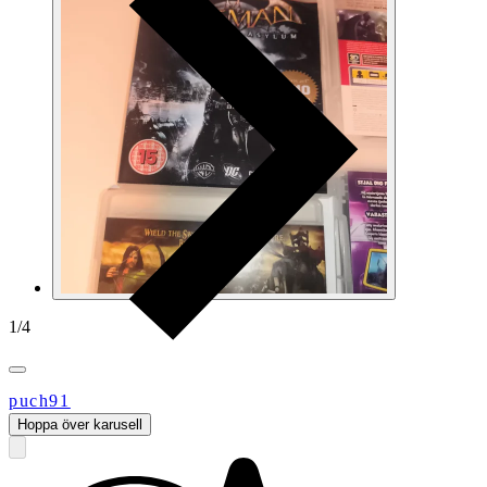
1
/
4
puch91
Hoppa över karusell