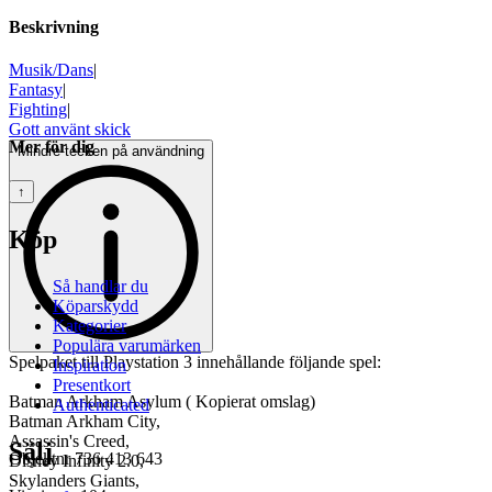
Beskrivning
Musik/Dans
|
Fantasy
|
Fighting
|
Gott använt skick
Mer för dig
Mindre tecken på användning
↑
Köp
Så handlar du
Köparskydd
Kategorier
Populära varumärken
Spelpaket till Playstation 3 innehållande följande spel:
Inspiration
Presentkort
Batman Arkham Asylum ( Kopierat omslag)
Authenticated
Batman Arkham City,
Assassin's Creed,
Sälj
Objektnr
736 413 643
Disney Infinity 2.0,
Skylanders Giants,