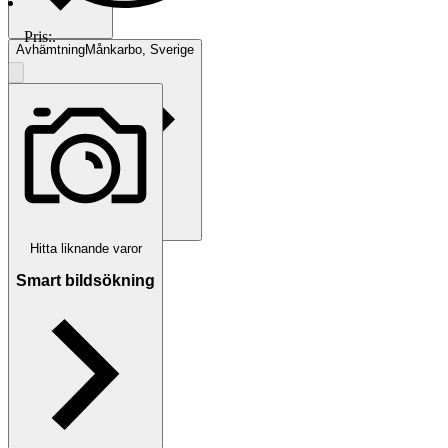
Pris:
.
Avhämtning
Månkarbo, Sverige
Hitta liknande varor
Betalning
Via Tradera
Smart bildsökning
Traderas köparskydd