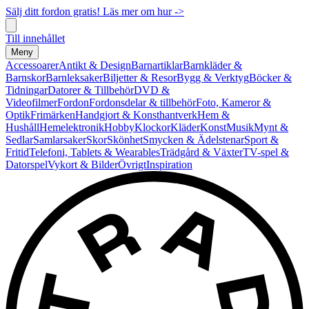
Sälj ditt fordon gratis! Läs mer om hur ->
Till innehållet
Meny
Accessoarer
Antikt & Design
Barnartiklar
Barnkläder &
Barnskor
Barnleksaker
Biljetter & Resor
Bygg & Verktyg
Böcker &
Tidningar
Datorer & Tillbehör
DVD &
Videofilmer
Fordon
Fordonsdelar & tillbehör
Foto, Kameror &
Optik
Frimärken
Handgjort & Konsthantverk
Hem &
Hushåll
Hemelektronik
Hobby
Klockor
Kläder
Konst
Musik
Mynt &
Sedlar
Samlarsaker
Skor
Skönhet
Smycken & Ädelstenar
Sport &
Fritid
Telefoni, Tablets & Wearables
Trädgård & Växter
TV-spel &
Datorspel
Vykort & Bilder
Övrigt
Inspiration