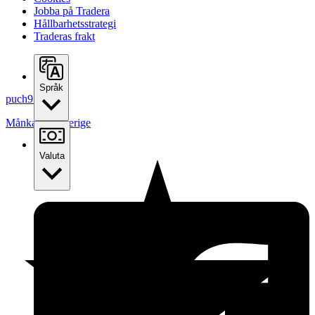
Jobba på Tradera
Hållbarhetsstrategi
Traderas frakt
Språk
puch91
Månkarbo
,
Sverige
Valuta