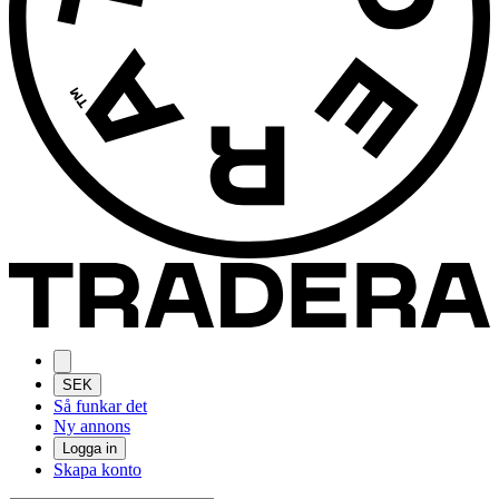
SEK
Så funkar det
Ny annons
Logga in
Skapa konto