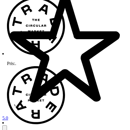
Pris:
.
5.0