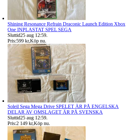
Shining Resonance Refrain Draconic Launch Edition Xbox
One INPLASTAT SPEL SEGA
Sluttid
25 aug 12:59
.
Pris:
599 kr
,
Köp nu
.
Soleil Sega Mega Drive SPELET ÄR PÅ ENGELSKA
DELAR AV OMSLAGET ÄR PÅ SVENSKA
Sluttid
25 aug 12:59
.
Pris:
2 149 kr
,
Köp nu
.