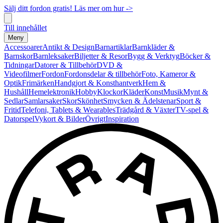
Sälj ditt fordon gratis! Läs mer om hur ->
Till innehållet
Meny
Accessoarer
Antikt & Design
Barnartiklar
Barnkläder &
Barnskor
Barnleksaker
Biljetter & Resor
Bygg & Verktyg
Böcker &
Tidningar
Datorer & Tillbehör
DVD &
Videofilmer
Fordon
Fordonsdelar & tillbehör
Foto, Kameror &
Optik
Frimärken
Handgjort & Konsthantverk
Hem &
Hushåll
Hemelektronik
Hobby
Klockor
Kläder
Konst
Musik
Mynt &
Sedlar
Samlarsaker
Skor
Skönhet
Smycken & Ädelstenar
Sport &
Fritid
Telefoni, Tablets & Wearables
Trädgård & Växter
TV-spel &
Datorspel
Vykort & Bilder
Övrigt
Inspiration