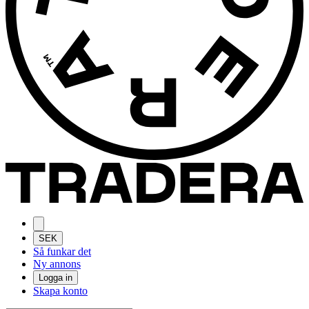
SEK
Så funkar det
Ny annons
Logga in
Skapa konto