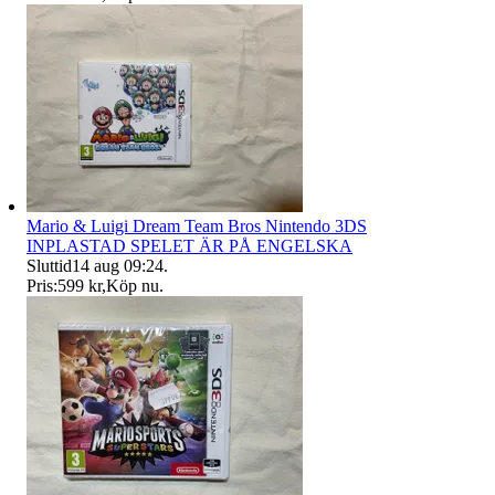
Mario & Luigi Dream Team Bros Nintendo 3DS
INPLASTAD SPELET ÄR PÅ ENGELSKA
Sluttid
14 aug 09:24
.
Pris:
599 kr
,
Köp nu
.