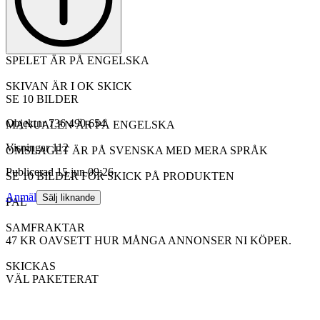
SPELET ÄR PÅ ENGELSKA
SKIVAN ÄR I OK SKICK
SE 10 BILDER
Objektnr
736 490 654
MANUALEN ÄR PÅ ENGELSKA
Visningar
112
OMSLAGET ÄR PÅ SVENSKA MED MERA SPRÅK
Publicerad
15 jun 09:26
SE 10 BILDER FÖR SKICK PÅ PRODUKTEN
Anmäl
Sälj liknande
PAL
SAMFRAKTAR
47 KR OAVSETT HUR MÅNGA ANNONSER NI KÖPER.
SKICKAS
VÄL PAKETERAT