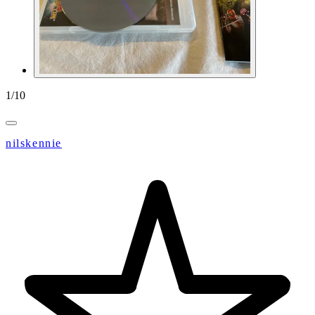
1
/
10
nilskennie