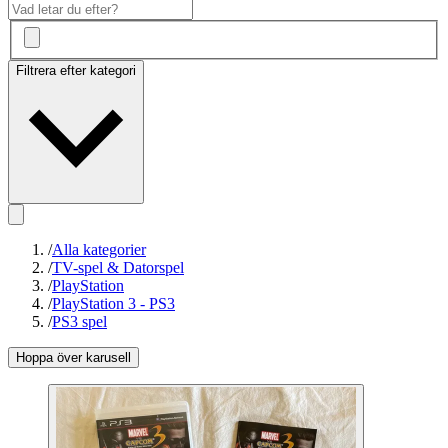
Filtrera efter kategori
/
Alla kategorier
/
TV-spel & Datorspel
/
PlayStation
/
PlayStation 3 - PS3
/
PS3 spel
Hoppa över karusell