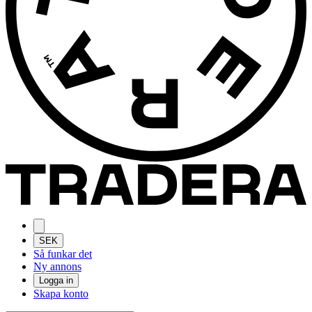
SEK
Så funkar det
Ny annons
Logga in
Skapa konto