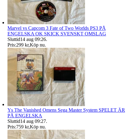
Marvel vs Capcom 3 Fate of Two Worlds PS3 PÅ
ENGELSKA OK SKICK SVENSKT OMSLAG
Sluttid
14 aug 09:26
.
Pris:
299 kr
,
Köp nu
.
Ys The Vanished Omens Sega Master System SPELET ÄR
PÅ ENGELSKA
Sluttid
14 aug 09:27
.
Pris:
759 kr
,
Köp nu
.