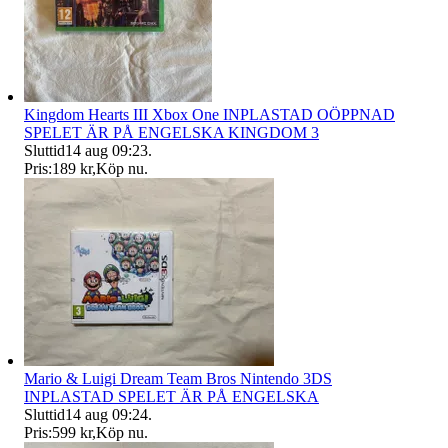
Kingdom Hearts III Xbox One INPLASTAD OÖPPNAD
SPELET ÄR PÅ ENGELSKA KINGDOM 3
Sluttid
14 aug 09:23
.
Pris:
189 kr
,
Köp nu
.
Mario & Luigi Dream Team Bros Nintendo 3DS
INPLASTAD SPELET ÄR PÅ ENGELSKA
Sluttid
14 aug 09:24
.
Pris:
599 kr
,
Köp nu
.