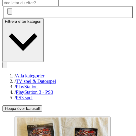
Filtrera efter kategori
/
Alla kategorier
/
TV-spel & Datorspel
/
PlayStation
/
PlayStation 3 - PS3
/
PS3 spel
Hoppa över karusell