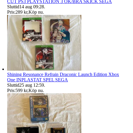
CUT PS3 PLAYSTATION 3 OK/BRA SKICK SEGA
Sluttid
14 aug 09:28
.
Pris:
289 kr
,
Köp nu
.
Shining Resonance Refrain Draconic Launch Edition Xbox
One INPLASTAT SPEL SEGA
Sluttid
25 aug 12:59
.
Pris:
599 kr
,
Köp nu
.