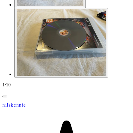
1
/
10
nilskennie