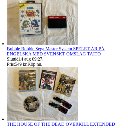
Bubble Bobble Sega Master System SPELET ÄR PÅ
ENGELSKA MED SVENSKT OMSLAG TAITO
Sluttid
14 aug 09:27
.
Pris:
549 kr
,
Köp nu
.
THE HOUSE OF THE DEAD OVERKILL EXTENDED