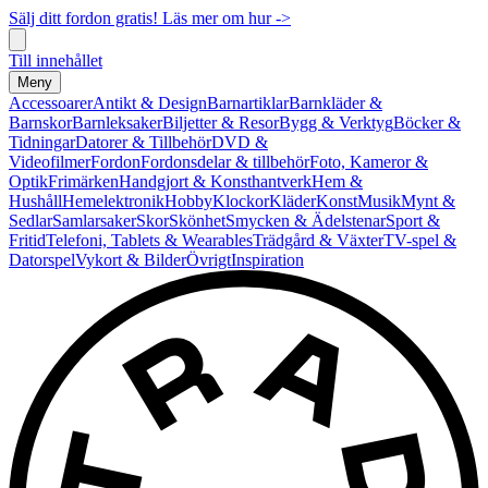
Sälj ditt fordon gratis! Läs mer om hur ->
Till innehållet
Meny
Accessoarer
Antikt & Design
Barnartiklar
Barnkläder &
Barnskor
Barnleksaker
Biljetter & Resor
Bygg & Verktyg
Böcker &
Tidningar
Datorer & Tillbehör
DVD &
Videofilmer
Fordon
Fordonsdelar & tillbehör
Foto, Kameror &
Optik
Frimärken
Handgjort & Konsthantverk
Hem &
Hushåll
Hemelektronik
Hobby
Klockor
Kläder
Konst
Musik
Mynt &
Sedlar
Samlarsaker
Skor
Skönhet
Smycken & Ädelstenar
Sport &
Fritid
Telefoni, Tablets & Wearables
Trädgård & Växter
TV-spel &
Datorspel
Vykort & Bilder
Övrigt
Inspiration