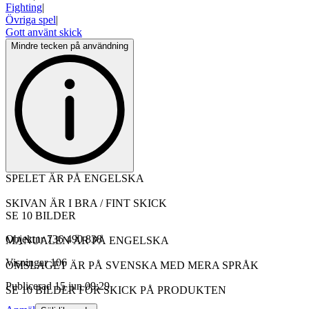
Fighting
|
Övriga spel
|
Gott använt skick
Mindre tecken på användning
SPELET ÄR PÅ ENGELSKA
SKIVAN ÄR I BRA / FINT SKICK
SE 10 BILDER
Objektnr
736 490 838
MANUALEN ÄR PÅ ENGELSKA
Visningar
106
OMSLAGET ÄR PÅ SVENSKA MED MERA SPRÅK
Publicerad
15 jun 09:29
SE 10 BILDER FÖR SKICK PÅ PRODUKTEN