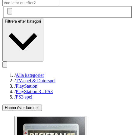
Filtrera efter kategori
/
Alla kategorier
/
TV-spel & Datorspel
/
PlayStation
/
PlayStation 3 - PS3
/
PS3 spel
Hoppa över karusell