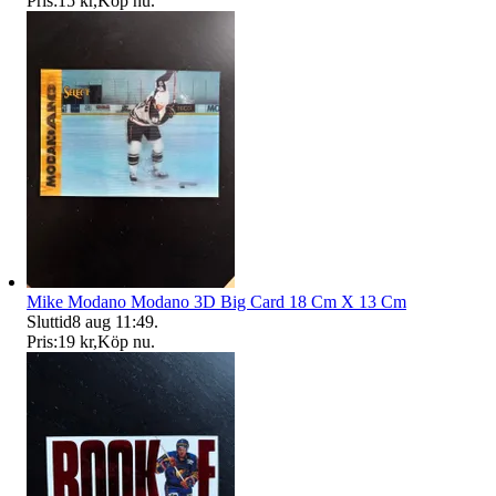
Pris:
15 kr
,
Köp nu
.
Mike Modano Modano 3D Big Card 18 Cm X 13 Cm
Sluttid
8 aug 11:49
.
Pris:
19 kr
,
Köp nu
.