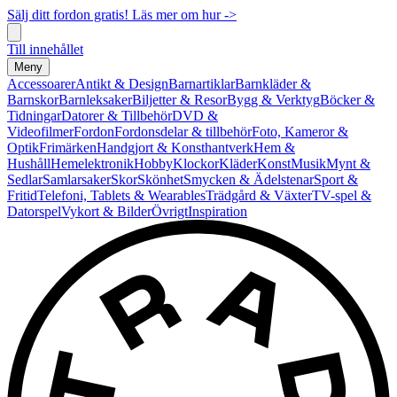
Sälj ditt fordon gratis! Läs mer om hur ->
Till innehållet
Meny
Accessoarer
Antikt & Design
Barnartiklar
Barnkläder &
Barnskor
Barnleksaker
Biljetter & Resor
Bygg & Verktyg
Böcker &
Tidningar
Datorer & Tillbehör
DVD &
Videofilmer
Fordon
Fordonsdelar & tillbehör
Foto, Kameror &
Optik
Frimärken
Handgjort & Konsthantverk
Hem &
Hushåll
Hemelektronik
Hobby
Klockor
Kläder
Konst
Musik
Mynt &
Sedlar
Samlarsaker
Skor
Skönhet
Smycken & Ädelstenar
Sport &
Fritid
Telefoni, Tablets & Wearables
Trädgård & Växter
TV-spel &
Datorspel
Vykort & Bilder
Övrigt
Inspiration