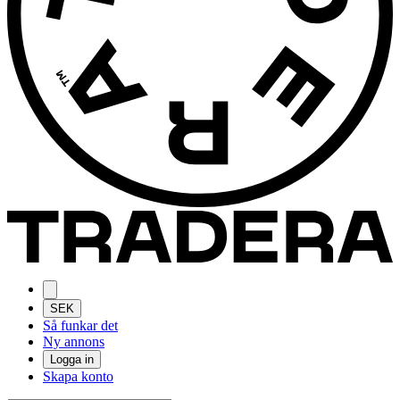
SEK
Så funkar det
Ny annons
Logga in
Skapa konto