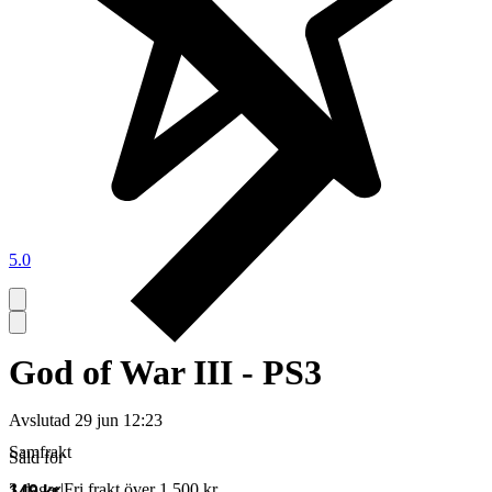
5.0
God of War III - PS3
Avslutad
29 jun 12:23
Samfrakt
Såld för
3 dagar
|
Fri frakt över 1 500 kr
149 kr