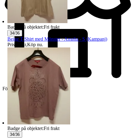
Badge på objektet:
Fri frakt
34/36
Beige T-Shirt med Mönster - Amalia - S (Kampanj)
Pris:
89 kr
,
Köp nu
.
Företag
Badge på objektet:
Fri frakt
34/36