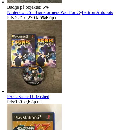
Badge på objektet:
-
5
%
Nintendo DS - Transformers War For Cybertron Autobots
Pris:
227 kr
,
239 kr
5
%
Köp nu
.
PS2 - Sonic Unleashed
Pris:
139 kr
,
Köp nu
.