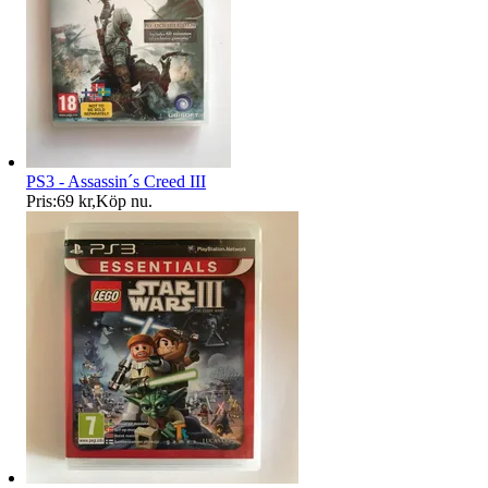
PS3 - Assassin´s Creed III
Pris:
69 kr
,
Köp nu
.