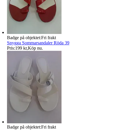
Badge på objektet:
Fri frakt
Snygga Sommarsandaler Röda 39
Pris:
199 kr
,
Köp nu
.
Badge på objektet:
Fri frakt