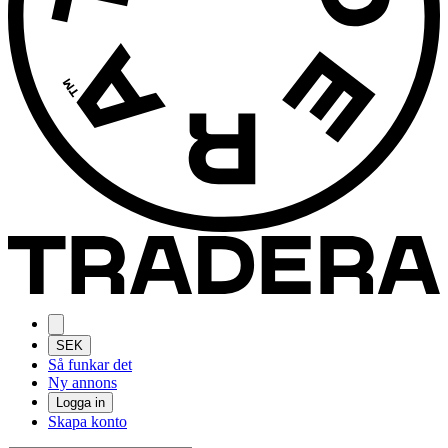
SEK
Så funkar det
Ny annons
Logga in
Skapa konto