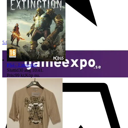
5.0
PS4 - Extinction
Sluttid
30 aug 10:41
.
Pris:
99 kr
,
Köp nu
.