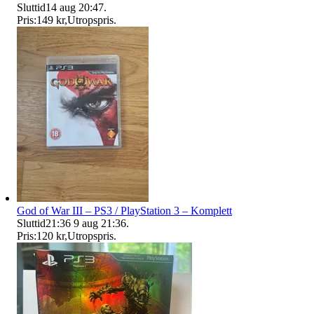
Sluttid
14 aug 20:47
.
Pris:
149 kr
,
Utropspris
.
God of War III – PS3 / PlayStation 3 – Komplett
Sluttid
21:36
9 aug 21:36
.
Pris:
120 kr
,
Utropspris
.