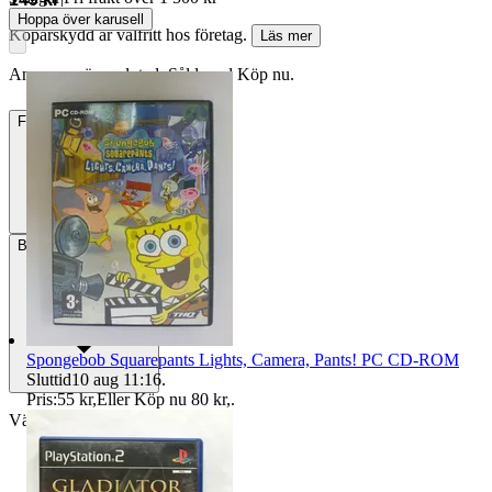
Hoppa över karusell
Köparskydd är valfritt hos företag.
Läs mer
Annonsen är avslutad. Såld med Köp nu.
Frakt
Från 52 kr
Betalning
Via Tradera
Spongebob Squarepants Lights, Camera, Pants! PC CD-ROM
Sluttid
10 aug 11:16
.
Pris:
55 kr
,
Eller Köp nu
80 kr
,
.
Välj till köparskydd