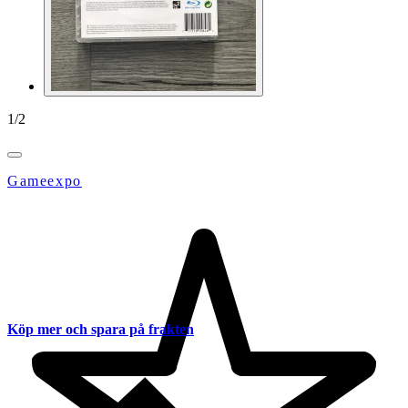
1
/
2
Gameexpo
Köp mer och spara på frakten