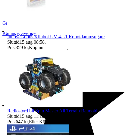
Gameexpo
Kallinge
,
Sverige
InnovaGoods Klinbot UV 4-i-1 Robotdammsugare
Sluttid
15 aug 08:58
.
Pris:
359 kr
,
Köp nu
.
Radiostyrd bil Spin Master All Terrain Batmobile
Sluttid
15 aug 11:16
.
Pris:
647 kr
,
Eller Köp nu
805 kr
,
.