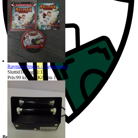
Rayman Origins - Playstation 3
Sluttid
10 aug 11:16
.
Pris:
99 kr
,
Eller Köp nu
139 kr
,
.
Beskrivning