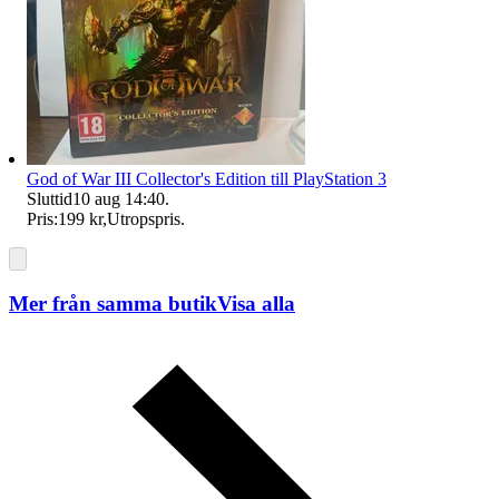
God of War III Collector's Edition till PlayStation 3
Sluttid
10 aug 14:40
.
Pris:
199 kr
,
Utropspris
.
Mer från samma butik
Visa alla