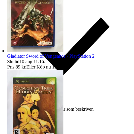
Gladiator Sword of Vengeance - PlayStation 2
Sluttid
10 aug 11:16
.
Pris:
89 kr
,
Eller Köp nu
129 kr
,
.
Ersättning om varan inte är som beskriven