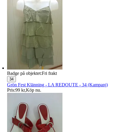
Badge på objektet:
Fri frakt
34
Grön Fest Klänning - LA REDOUTE - 34 (Kampanj)
Pris:
99 kr
,
Köp nu
.