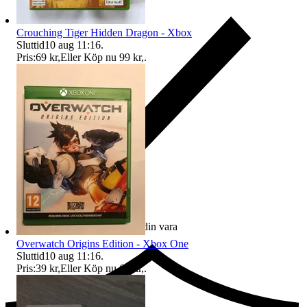
Crouching Tiger Hidden Dragon - Xbox
Sluttid
10 aug 11:16
.
Pris:
69 kr
,
Eller Köp nu
99 kr
,
.
Ersättning om du inte får din vara
Overwatch Origins Edition - Xbox One
Sluttid
10 aug 11:16
.
Pris:
39 kr
,
Eller Köp nu
69 kr
,
.