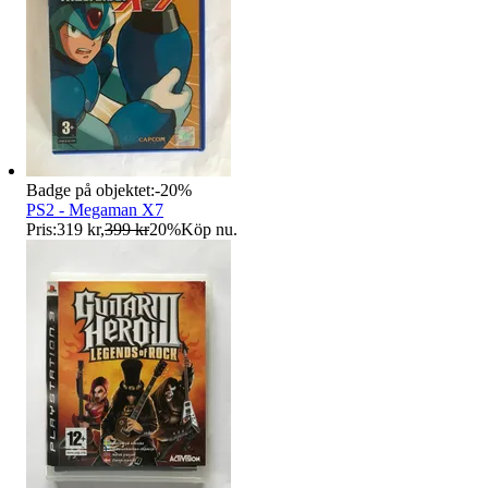
Badge på objektet:
-
20
%
PS2 - Megaman X7
Pris:
319 kr
,
399 kr
20
%
Köp nu
.