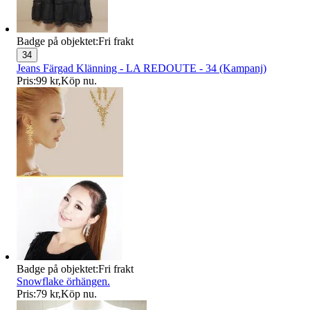
Badge på objektet:
Fri frakt
34
Jeans Färgad Klänning - LA REDOUTE - 34 (Kampanj)
Pris:
99 kr
,
Köp nu
.
Badge på objektet:
Fri frakt
Snowflake örhängen.
Pris:
79 kr
,
Köp nu
.