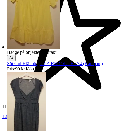
Badge på objektet:
Fri frakt
34
Söt Gul Klänning - LA REDOUTE - 34 (Kampanj)
Pris:
99 kr
,
Köp nu
.
11 753 omdömen
Läs omdömen
Följ