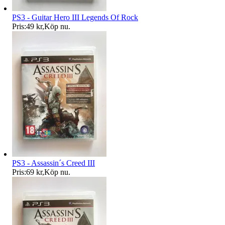
PS3 - Guitar Hero III Legends Of Rock
Pris:
49 kr
,
Köp nu
.
PS3 - Assassin´s Creed III
Pris:
69 kr
,
Köp nu
.