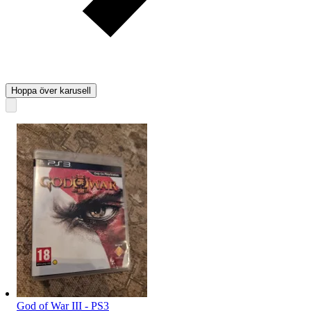
Hoppa över karusell
God of War III - PS3