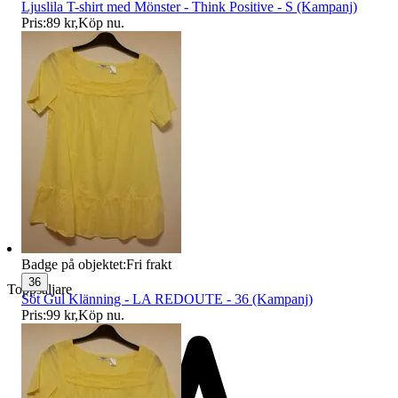
Ljuslila T-shirt med Mönster - Think Positive - S (Kampanj)
Pris:
89 kr
,
Köp nu
.
Badge på objektet:
Fri frakt
36
Toppsäljare
Söt Gul Klänning - LA REDOUTE - 36 (Kampanj)
Pris:
99 kr
,
Köp nu
.