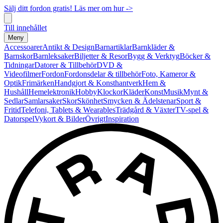
Sälj ditt fordon gratis! Läs mer om hur ->
Till innehållet
Meny
Accessoarer
Antikt & Design
Barnartiklar
Barnkläder &
Barnskor
Barnleksaker
Biljetter & Resor
Bygg & Verktyg
Böcker &
Tidningar
Datorer & Tillbehör
DVD &
Videofilmer
Fordon
Fordonsdelar & tillbehör
Foto, Kameror &
Optik
Frimärken
Handgjort & Konsthantverk
Hem &
Hushåll
Hemelektronik
Hobby
Klockor
Kläder
Konst
Musik
Mynt &
Sedlar
Samlarsaker
Skor
Skönhet
Smycken & Ädelstenar
Sport &
Fritid
Telefoni, Tablets & Wearables
Trädgård & Växter
TV-spel &
Datorspel
Vykort & Bilder
Övrigt
Inspiration