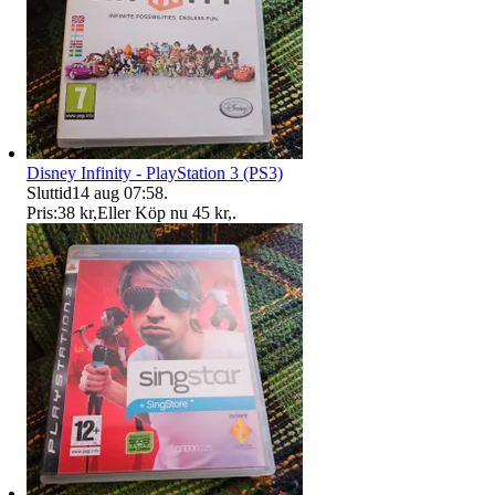
Disney Infinity - PlayStation 3 (PS3)
Sluttid
14 aug 07:58
.
Pris:
38 kr
,
Eller Köp nu
45 kr
,
.