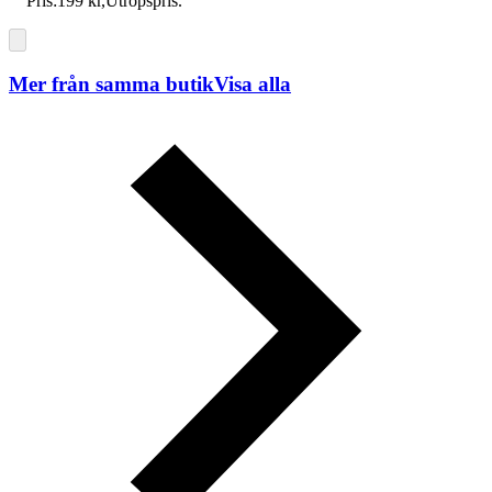
Pris:
199 kr
,
Utropspris
.
Mer från samma butik
Visa alla