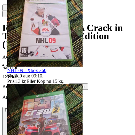
Ratchet & Clank: A Crack in
Time - Collector's Edition
(PlayStation 3)
Avslutad
3 jul 12:37
Såld för
NHL 09 - Xbox 360
Sluttid
9 aug 09:10
.
128 kr
Pris:
13 kr
,
Eller Köp nu
15 kr
,
.
Köparskydd är valfritt hos företag.
Läs mer
Annonsen är avslutad. Såld med Köp nu.
Frakt
55 kr Annat fraktsätt