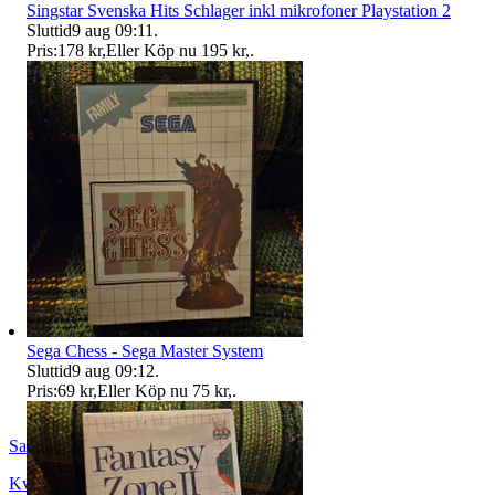
Singstar Svenska Hits Schlager inkl mikrofoner Playstation 2
Sluttid
9 aug 09:11
.
Pris:
178 kr
,
Eller Köp nu
195 kr
,
.
Sega Chess - Sega Master System
Sluttid
9 aug 09:12
.
Pris:
69 kr
,
Eller Köp nu
75 kr
,
.
SandsOfTime
Kvänum
,
Sverige