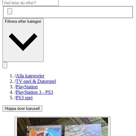
Filtrera efter kategori
/
Alla kategorier
/
TV-spel & Datorspel
/
PlayStation
/
PlayStation 3 - PS3
/
PS3 spel
Hoppa över karusell