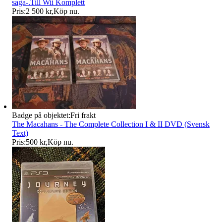
saga-.Till Wii Komplett
Pris:
2 500 kr
,
Köp nu
.
Badge på objektet:
Fri frakt
The Macahans - The Complete Collection I & II DVD (Svensk
Text)
Pris:
500 kr
,
Köp nu
.