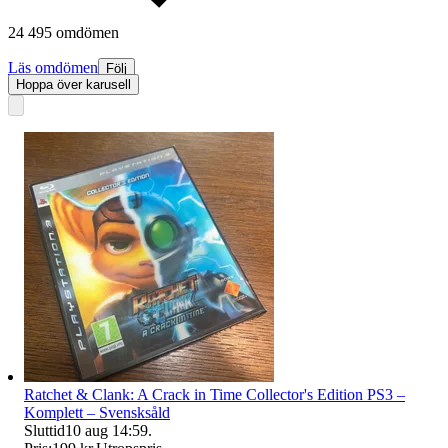
24 495 omdömen
Läs omdömen
Följ
Hoppa över karusell
Ratchet & Clank: A Crack in Time Collector's Edition PS3 –
Komplett – Svensksåld
Sluttid
10 aug 14:59
.