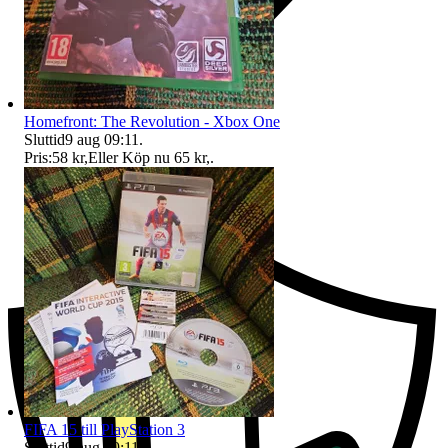
Homefront: The Revolution - Xbox One
Sluttid
9 aug 09:11
.
Pris:
58 kr
,
Eller Köp nu
65 kr
,
.
Ersättning om du inte får din vara
FIFA 15 till PlayStation 3
Sluttid
9 aug 09:11
.