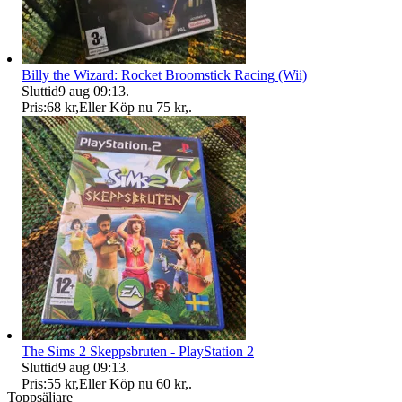
Billy the Wizard: Rocket Broomstick Racing (Wii)
Sluttid
9 aug 09:13
.
Pris:
68 kr
,
Eller Köp nu
75 kr
,
.
The Sims 2 Skeppsbruten - PlayStation 2
Sluttid
9 aug 09:13
.
Pris:
55 kr
,
Eller Köp nu
60 kr
,
.
Toppsäljare