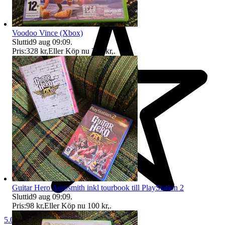
Voodoo Vince (Xbox)
Sluttid
9 aug 09:09
.
Pris:
328 kr
,
Eller Köp nu
345 kr
,
.
Guitar Hero Aerosmith inkl tourbook till PlayStation 2
Sluttid
9 aug 09:09
.
Pris:
98 kr
,
Eller Köp nu
100 kr
,
.
5.0