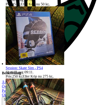
Pris:
45 kr
,
Eller Köp nu
50 kr
,
.
Session: Skate Sim - PS4
Sluttid
9 aug 09:11
.
Beskrivning
Pris:
250 kr
,
Eller Köp nu
275 kr
,
.
Äventyr
|
Överlevnad
|
Partyspel
|
Okej använt skick
Synliga tecken på slitage