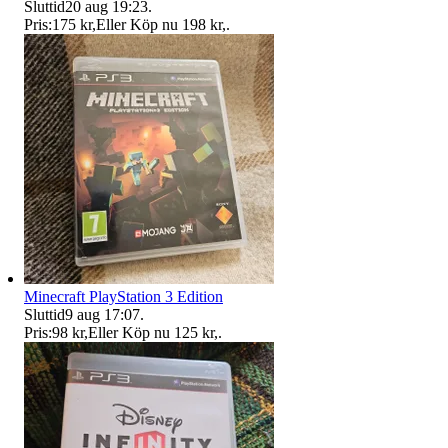
Sluttid
20 aug 19:23
.
Pris:
175 kr
,
Eller Köp nu
198 kr
,
.
Minecraft PlayStation 3 Edition
Sluttid
9 aug 17:07
.
Pris:
98 kr
,
Eller Köp nu
125 kr
,
.