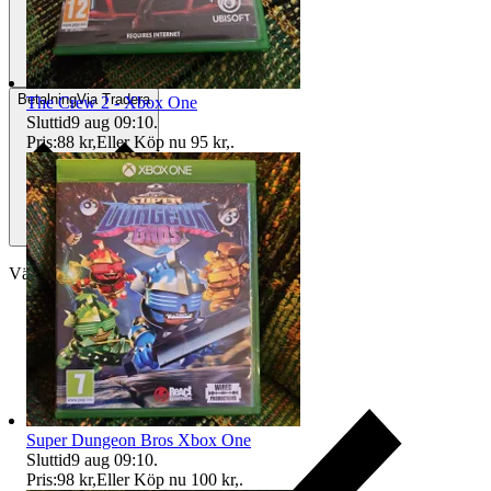
Betalning
Via Tradera
The Crew 2 - Xbox One
Sluttid
9 aug 09:10
.
Pris:
88 kr
,
Eller Köp nu
95 kr
,
.
Välj till köparskydd
Super Dungeon Bros Xbox One
Sluttid
9 aug 09:10
.
Pris:
98 kr
,
Eller Köp nu
100 kr
,
.