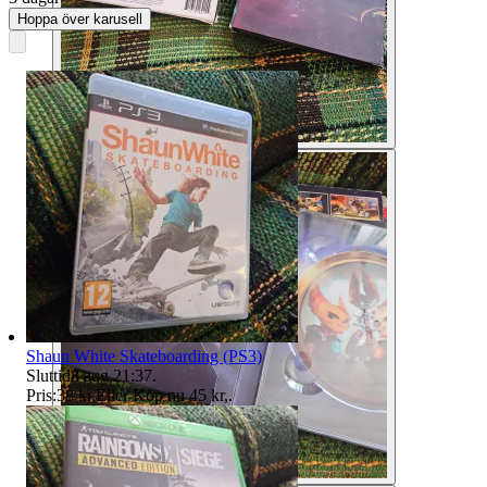
Hoppa över karusell
Shaun White Skateboarding (PS3)
Sluttid
8 aug 21:37
.
Pris:
38 kr
,
Eller Köp nu
45 kr
,
.