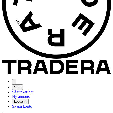
SEK
Så funkar det
Ny annons
Logga in
Skapa konto