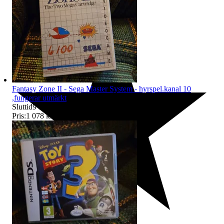
Fantasy Zone II - Sega Master System - hyrspel.kanal 10
,fungerar utmärkt
Sluttid
9 aug 09:12
.
Pris:
1 078 kr
,
Eller Köp nu
1 080 kr
,
.