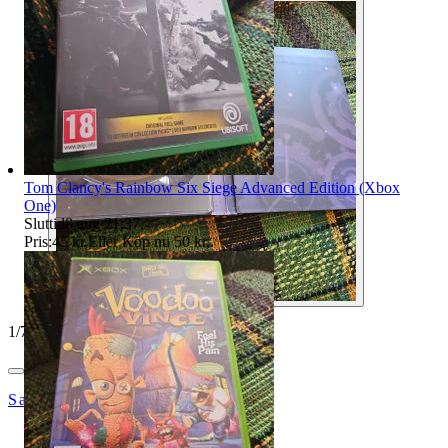
Tom Clancy's Rainbow Six Siege Advanced Edition (Xbox
One)
Sluttid
8 aug 21:37
.
Pris:
45 kr
,
Eller Köp nu
50 kr
,
.
1
/
7
SandsOfTime