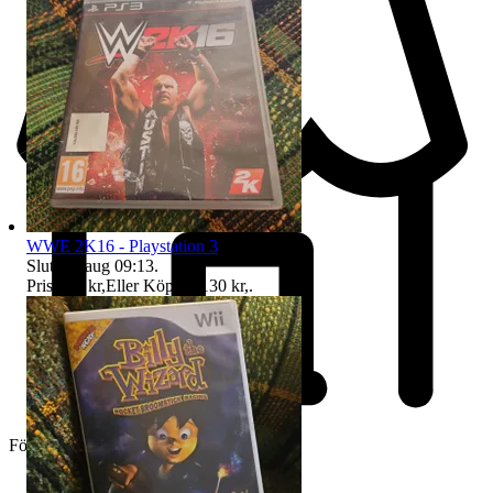
WWE 2K16 - Playstation 3
Sluttid
9 aug 09:13
.
Pris:
125 kr
,
Eller Köp nu
130 kr
,
.
Företag