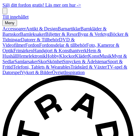
Sälj ditt fordon gratis! Läs mer om hur ->
Till innehållet
Meny
Accessoarer
Antikt & Design
Barnartiklar
Barnkläder &
Barnskor
Barnleksaker
Biljetter & Resor
Bygg & Verktyg
Böcker &
Tidningar
Datorer & Tillbehör
DVD &
Videofilmer
Fordon
Fordonsdelar & tillbehör
Foto, Kameror &
Optik
Frimärken
Handgjort & Konsthantverk
Hem &
Hushåll
Hemelektronik
Hobby
Klockor
Kläder
Konst
Musik
Mynt &
Sedlar
Samlarsaker
Skor
Skönhet
Smycken & Ädelstenar
Sport &
Fritid
Telefoni, Tablets & Wearables
Trädgård & Växter
TV-spel &
Datorspel
Vykort & Bilder
Övrigt
Inspiration