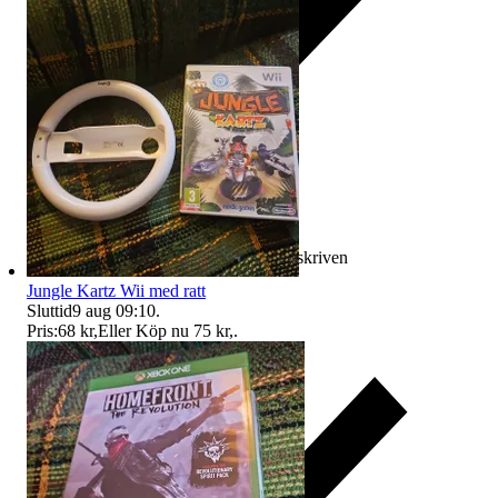
Ersättning om varan inte är som beskriven
Jungle Kartz Wii med ratt
Sluttid
9 aug 09:10
.
Pris:
68 kr
,
Eller Köp nu
75 kr
,
.