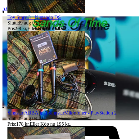
5.0
Toy Story 3 - Nintendo DS
Sluttid
9 aug 09:12
.
Pris:
98 kr
,
Eller Köp nu
100 kr
,
.
Singstar ABBA Inkl SingstarMikrofoner - PlayStation 2
Sluttid
9 aug 09:12
.
Pris:
178 kr
,
Eller Köp nu
195 kr
,
.