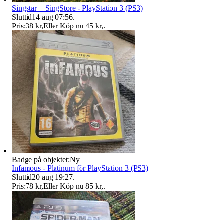
Singstar + SingStore - PlayStation 3 (PS3)
Sluttid
14 aug 07:56
.
Pris:
38 kr
,
Eller Köp nu
45 kr
,
.
Badge på objektet:
Ny
Infamous - Platinum för PlayStation 3 (PS3)
Sluttid
20 aug 19:27
.
Pris:
78 kr
,
Eller Köp nu
85 kr
,
.