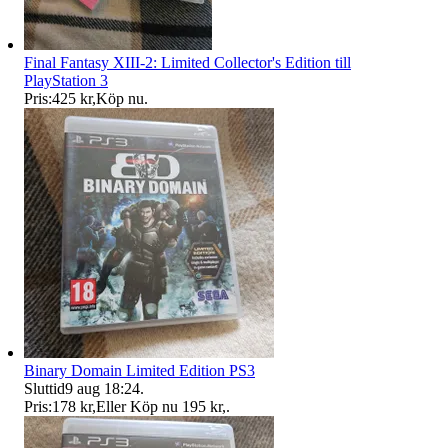
Final Fantasy XIII-2: Limited Collector's Edition till
PlayStation 3
Pris:
425 kr
,
Köp nu
.
Binary Domain Limited Edition PS3
Sluttid
9 aug 18:24
.
Pris:
178 kr
,
Eller Köp nu
195 kr
,
.