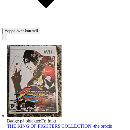
Hoppa över karusell
Badge på objektet:
Fri frakt
THE KING OF FIGHTERS COLLECTION -the orochi