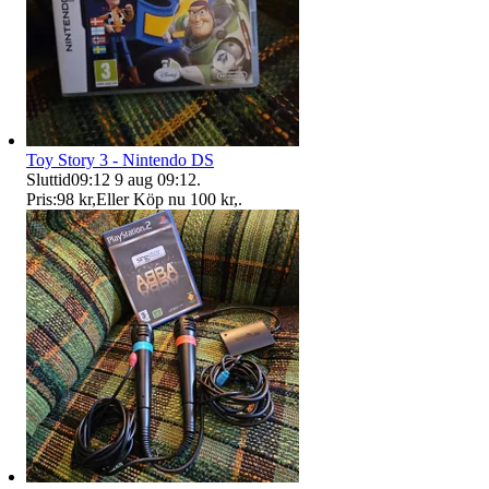
Toy Story 3 - Nintendo DS
Sluttid
09:12
9 aug 09:12
.
Pris:
98 kr
,
Eller Köp nu
100 kr
,
.