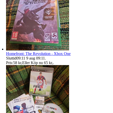
Homefront: The Revolution - Xbox One
Sluttid
09:11
9 aug 09:11
.
Pris:
58 kr
,
Eller Köp nu
65 kr
,
.