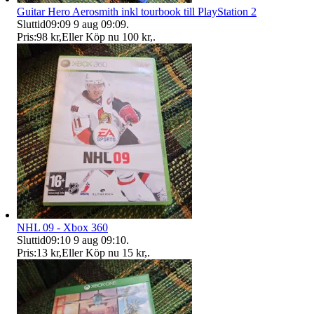
Guitar Hero Aerosmith inkl tourbook till PlayStation 2
Sluttid
09:09
9 aug 09:09
.
Pris:
98 kr
,
Eller Köp nu
100 kr
,
.
NHL 09 - Xbox 360
Sluttid
09:10
9 aug 09:10
.
Pris:
13 kr
,
Eller Köp nu
15 kr
,
.