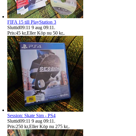
FIFA 15 till PlayStation 3
Sluttid
09:11
9 aug 09:11
.
Pris:
45 kr
,
Eller Köp nu
50 kr
,
.
Session: Skate Sim - PS4
Sluttid
09:11
9 aug 09:11
.
Pris:
250 kr
,
Eller Köp nu
275 kr
,
.