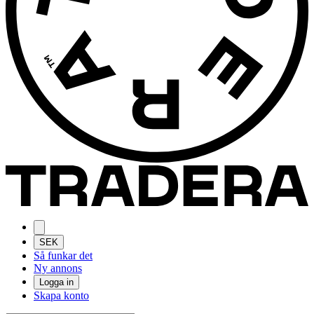
SEK
Så funkar det
Ny annons
Logga in
Skapa konto