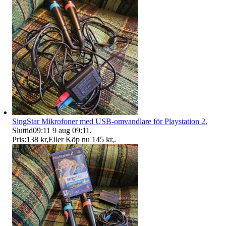
SingStar Mikrofoner med USB-omvandlare för Playstation 2.
Sluttid
09:11
9 aug 09:11
.
Pris:
138 kr
,
Eller Köp nu
145 kr
,
.