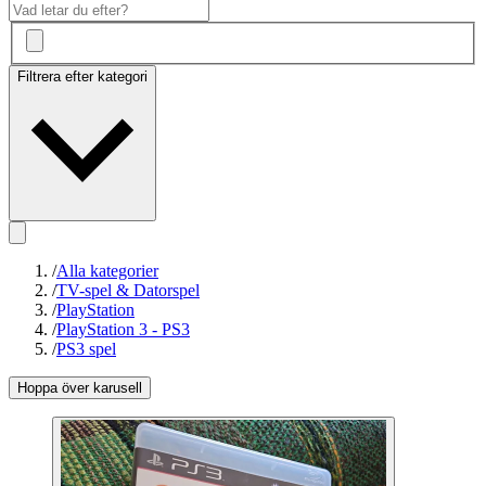
Filtrera efter kategori
/
Alla kategorier
/
TV-spel & Datorspel
/
PlayStation
/
PlayStation 3 - PS3
/
PS3 spel
Hoppa över karusell