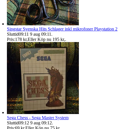
Singstar Svenska Hits Schlager inkl mikrofoner Playstation 2
Sluttid
09:11
9 aug 09:11
.
Pris:
178 kr
,
Eller Köp nu
195 kr
,
.
Sega Chess - Sega Master System
Sluttid
09:12
9 aug 09:12
.
Pris:
69 kr
,
Eller Köp nu
75 kr
,
.