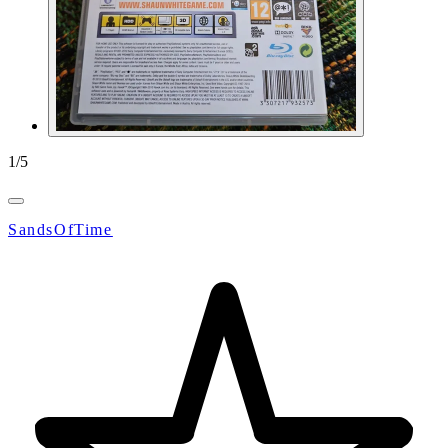
1
/
5
SandsOfTime