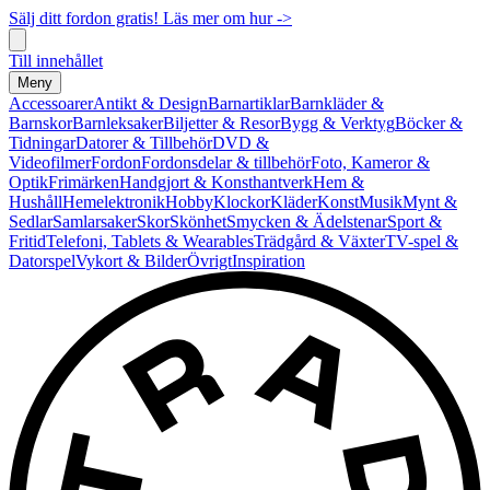
Sälj ditt fordon gratis! Läs mer om hur ->
Till innehållet
Meny
Accessoarer
Antikt & Design
Barnartiklar
Barnkläder &
Barnskor
Barnleksaker
Biljetter & Resor
Bygg & Verktyg
Böcker &
Tidningar
Datorer & Tillbehör
DVD &
Videofilmer
Fordon
Fordonsdelar & tillbehör
Foto, Kameror &
Optik
Frimärken
Handgjort & Konsthantverk
Hem &
Hushåll
Hemelektronik
Hobby
Klockor
Kläder
Konst
Musik
Mynt &
Sedlar
Samlarsaker
Skor
Skönhet
Smycken & Ädelstenar
Sport &
Fritid
Telefoni, Tablets & Wearables
Trädgård & Växter
TV-spel &
Datorspel
Vykort & Bilder
Övrigt
Inspiration