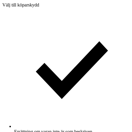
Välj till köparskydd
Ersättning om varan inte är som beskriven