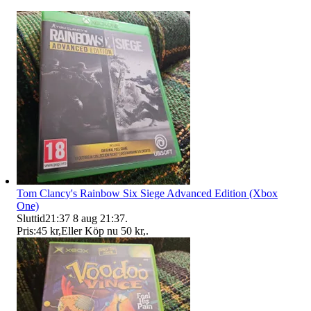
Tom Clancy's Rainbow Six Siege Advanced Edition (Xbox
One)
Sluttid
21:37
8 aug 21:37
.
Pris:
45 kr
,
Eller Köp nu
50 kr
,
.