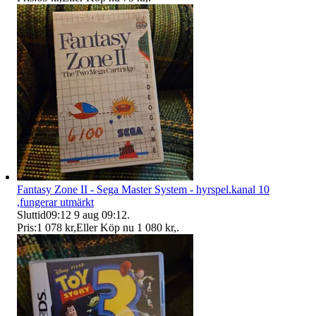
Fantasy Zone II - Sega Master System - hyrspel.kanal 10
,fungerar utmärkt
Sluttid
09:12
9 aug 09:12
.
Pris:
1 078 kr
,
Eller Köp nu
1 080 kr
,
.