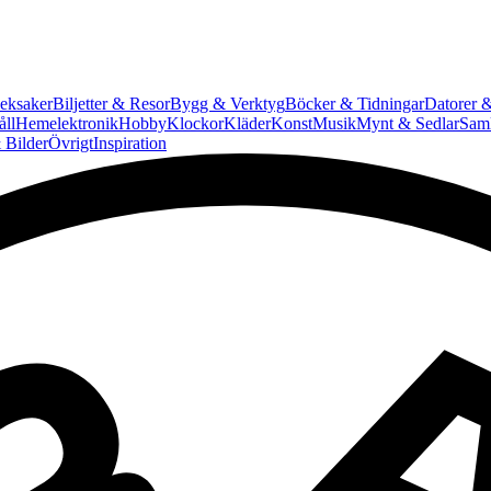
eksaker
Biljetter & Resor
Bygg & Verktyg
Böcker & Tidningar
Datorer &
ll
Hemelektronik
Hobby
Klockor
Kläder
Konst
Musik
Mynt & Sedlar
Saml
 Bilder
Övrigt
Inspiration