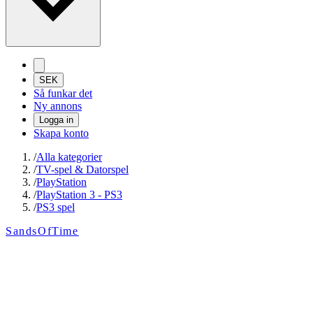
SEK
Så funkar det
Ny annons
Logga in
Skapa konto
/
Alla kategorier
/
TV-spel & Datorspel
/
PlayStation
/
PlayStation 3 - PS3
/
PS3 spel
SandsOfTime