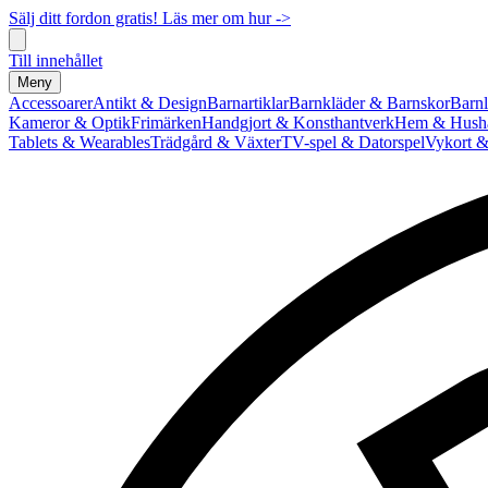
Sälj ditt fordon gratis! Läs mer om hur ->
Till innehållet
Meny
Accessoarer
Antikt & Design
Barnartiklar
Barnkläder & Barnskor
Barnl
Kameror & Optik
Frimärken
Handgjort & Konsthantverk
Hem & Hushå
Tablets & Wearables
Trädgård & Växter
TV-spel & Datorspel
Vykort &