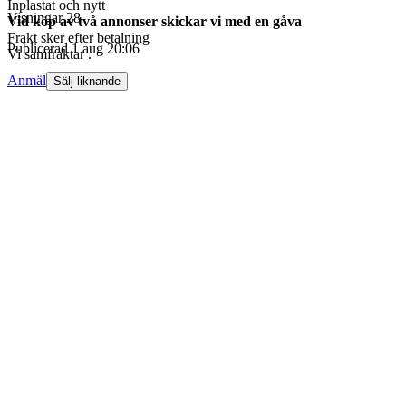
Inplastat och nytt
Visningar
28
Vid köp av två annonser skickar vi med en gåva
Frakt sker efter betalning
Publicerad
1 aug 20:06
Vi samfraktar .
Anmäl
Sälj liknande