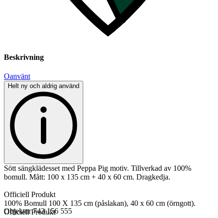
Beskrivning
Oanvänt
Helt ny och aldrig använd
Sött sängklädesset med Peppa Pig motiv. Tillverkad av 100%
bomull. Mått: 100 x 135 cm + 40 x 60 cm. Dragkedja.
Officiell Produkt
100% Bomull 100 X 135 cm (påslakan), 40 x 60 cm (örngott).
Objektnr
743 156 555
Officiell Produkt