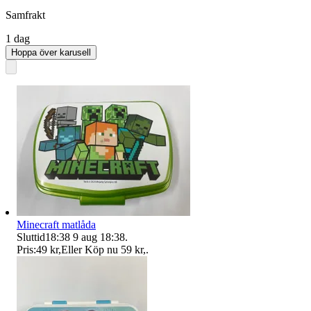
Samfrakt
1 dag
Hoppa över karusell
Minecraft matlåda
Sluttid
18:38
9 aug 18:38
.
Pris:
49 kr
,
Eller Köp nu
59 kr
,
.