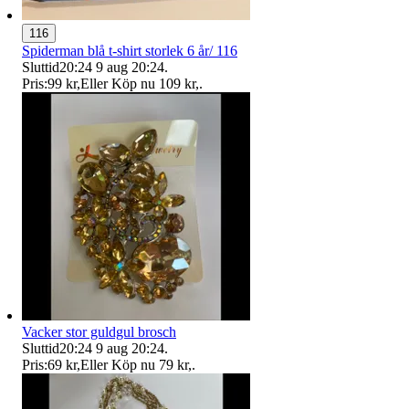
116
Spiderman blå t-shirt storlek 6 år/ 116
Sluttid
20:24
9 aug 20:24
.
Pris:
99 kr
,
Eller Köp nu
109 kr
,
.
Vacker stor guldgul brosch
Sluttid
20:24
9 aug 20:24
.
Pris:
69 kr
,
Eller Köp nu
79 kr
,
.