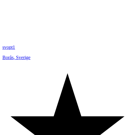
svopt1
Borås
,
Sverige