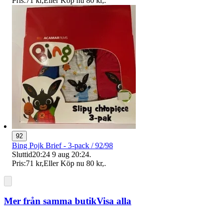
Pris:
71 kr
,
Eller Köp nu
80 kr
,
.
92
Bing Pojk Brief - 3-pack / 92/98
Sluttid
20:24
9 aug 20:24
.
Pris:
71 kr
,
Eller Köp nu
80 kr
,
.
Mer från samma butik
Visa alla