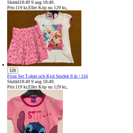
Sluttid
18:49
9 aug 18:49
.
Pris:
119 kr
,
Eller Köp nu
129 kr
,
.
128
Frost Set T-shirt och Kjol Storlek 8 år / 116
Sluttid
18:49
9 aug 18:49
.
Pris:
119 kr
,
Eller Köp nu
129 kr
,
.