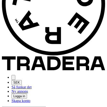
SEK
Så funkar det
Ny annons
Logga in
Skapa konto