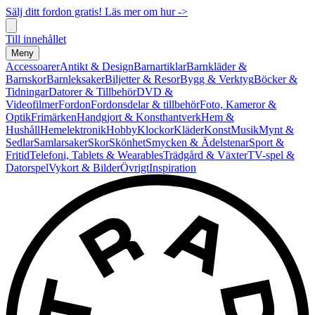
Sälj ditt fordon gratis! Läs mer om hur ->
Till innehållet
Meny
Accessoarer
Antikt & Design
Barnartiklar
Barnkläder &
Barnskor
Barnleksaker
Biljetter & Resor
Bygg & Verktyg
Böcker &
Tidningar
Datorer & Tillbehör
DVD &
Videofilmer
Fordon
Fordonsdelar & tillbehör
Foto, Kameror &
Optik
Frimärken
Handgjort & Konsthantverk
Hem &
Hushåll
Hemelektronik
Hobby
Klockor
Kläder
Konst
Musik
Mynt &
Sedlar
Samlarsaker
Skor
Skönhet
Smycken & Ädelstenar
Sport &
Fritid
Telefoni, Tablets & Wearables
Trädgård & Växter
TV-spel &
Datorspel
Vykort & Bilder
Övrigt
Inspiration