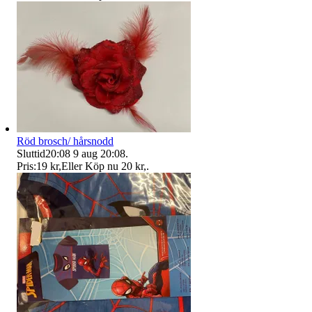
Röd brosch/ hårsnodd
Sluttid
20:08
9 aug 20:08
.
Pris:
19 kr
,
Eller Köp nu
20 kr
,
.