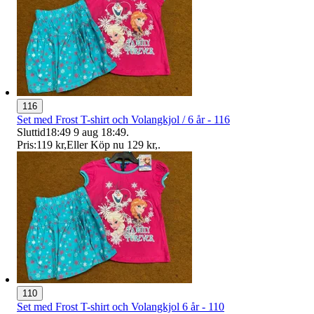
116
Set med Frost T-shirt och Volangkjol / 6 år - 116
Sluttid
18:49
9 aug 18:49
.
Pris:
119 kr
,
Eller Köp nu
129 kr
,
.
110
Set med Frost T-shirt och Volangkjol 6 år - 110