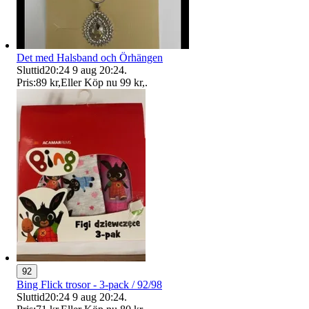
Det med Halsband och Örhängen
Sluttid
20:24
9 aug 20:24
.
Pris:
89 kr
,
Eller Köp nu
99 kr
,
.
92
Bing Flick trosor - 3-pack / 92/98
Sluttid
20:24
9 aug 20:24
.