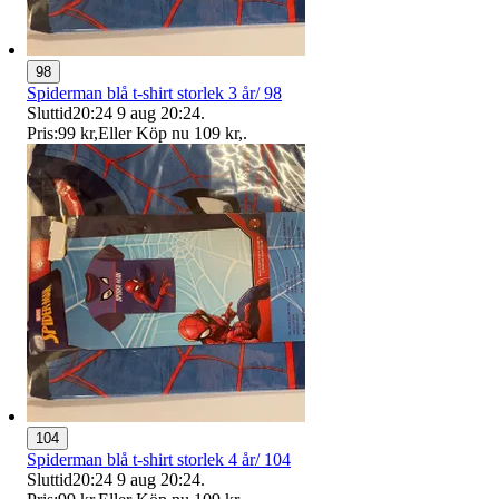
98
Spiderman blå t-shirt storlek 3 år/ 98
Sluttid
20:24
9 aug 20:24
.
Pris:
99 kr
,
Eller Köp nu
109 kr
,
.
104
Spiderman blå t-shirt storlek 4 år/ 104
Sluttid
20:24
9 aug 20:24
.