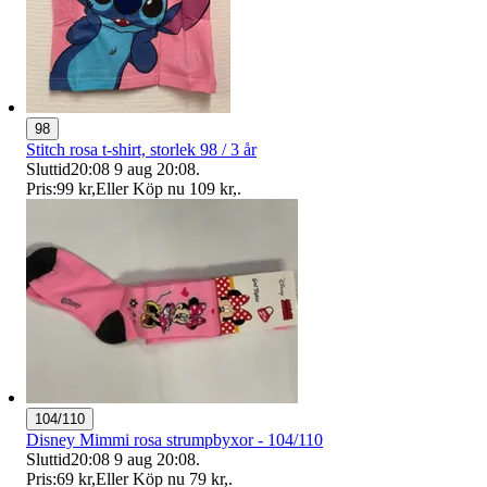
98
Stitch rosa t-shirt, storlek 98 / 3 år
Sluttid
20:08
9 aug 20:08
.
Pris:
99 kr
,
Eller Köp nu
109 kr
,
.
104/110
Disney Mimmi rosa strumpbyxor - 104/110
Sluttid
20:08
9 aug 20:08
.
Pris:
69 kr
,
Eller Köp nu
79 kr
,
.