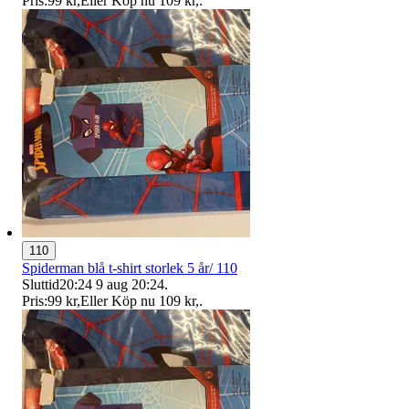
Pris:
99 kr
,
Eller Köp nu
109 kr
,
.
110
Spiderman blå t-shirt storlek 5 år/ 110
Sluttid
20:24
9 aug 20:24
.
Pris:
99 kr
,
Eller Köp nu
109 kr
,
.