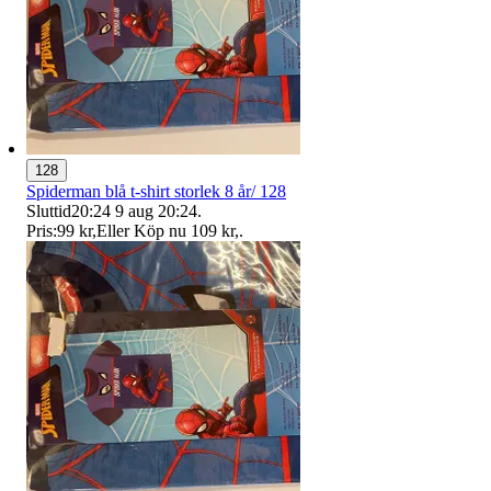
128
Spiderman blå t-shirt storlek 8 år/ 128
Sluttid
20:24
9 aug 20:24
.
Pris:
99 kr
,
Eller Köp nu
109 kr
,
.