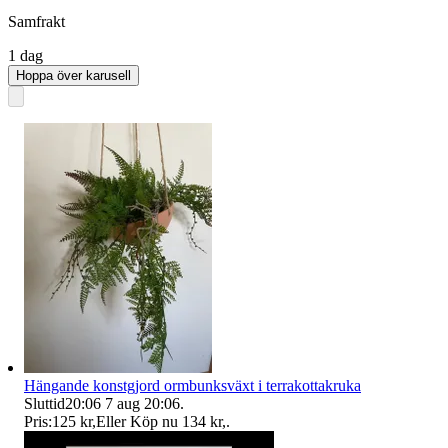
Samfrakt
1 dag
Hoppa över karusell
Hängande konstgjord ormbunksväxt i terrakottakruka
Sluttid
20:06
7 aug 20:06
.
Pris:
125 kr
,
Eller Köp nu
134 kr
,
.