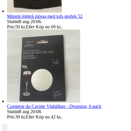
Mimmi rödgrå mössa med tofs storlek 52
Sluttid
8 aug 20:06
.
Pris:
59 kr
,
Eller Köp nu
69 kr
,
.
Comptoir du Caviste Vinhällare - Dropstop, 6-pack
Sluttid
8 aug 20:08
.
Pris:
39 kr
,
Eller Köp nu
42 kr
,
.