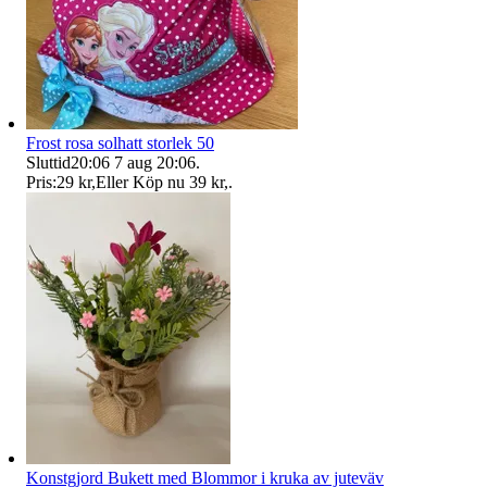
Frost rosa solhatt storlek 50
Sluttid
20:06
7 aug 20:06
.
Pris:
29 kr
,
Eller Köp nu
39 kr
,
.
Konstgjord Bukett med Blommor i kruka av juteväv