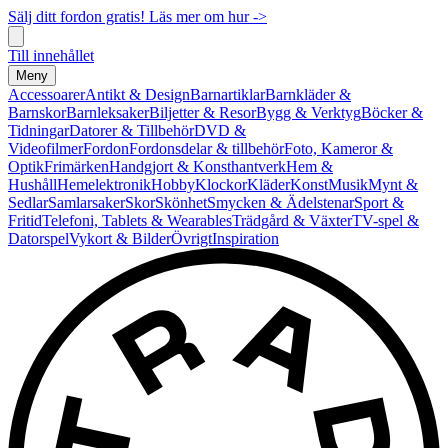
Sälj ditt fordon gratis! Läs mer om hur ->
Till innehållet
Meny
Accessoarer
Antikt & Design
Barnartiklar
Barnkläder &
Barnskor
Barnleksaker
Biljetter & Resor
Bygg & Verktyg
Böcker &
Tidningar
Datorer & Tillbehör
DVD &
Videofilmer
Fordon
Fordonsdelar & tillbehör
Foto, Kameror &
Optik
Frimärken
Handgjort & Konsthantverk
Hem &
Hushåll
Hemelektronik
Hobby
Klockor
Kläder
Konst
Musik
Mynt &
Sedlar
Samlarsaker
Skor
Skönhet
Smycken & Ädelstenar
Sport &
Fritid
Telefoni, Tablets & Wearables
Trädgård & Växter
TV-spel &
Datorspel
Vykort & Bilder
Övrigt
Inspiration