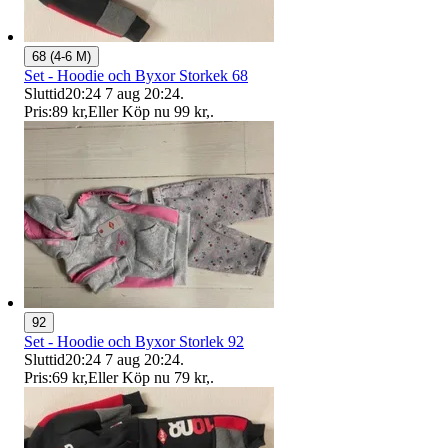
68 (4-6 M)
Set - Hoodie och Byxor Storkek 68
Sluttid
20:24
7 aug 20:24
.
Pris:
89 kr
,
Eller Köp nu
99 kr
,
.
92
Set - Hoodie och Byxor Storlek 92
Sluttid
20:24
7 aug 20:24
.
Pris:
69 kr
,
Eller Köp nu
79 kr
,
.