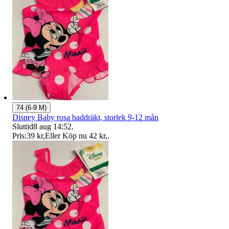
74 (6-9 M)
Disney Baby rosa baddräkt, storlek 9-12 mån
Sluttid
8 aug 14:52
.
Pris:
39 kr
,
Eller Köp nu
42 kr
,
.