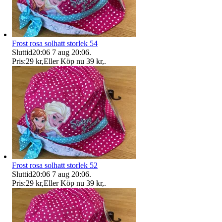
Frost rosa solhatt storlek 54
Sluttid
20:06
7 aug 20:06
.
Pris:
29 kr
,
Eller Köp nu
39 kr
,
.
Frost rosa solhatt storlek 52
Sluttid
20:06
7 aug 20:06
.
Pris:
29 kr
,
Eller Köp nu
39 kr
,
.