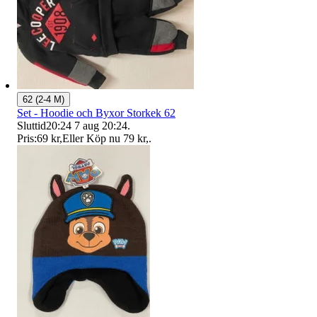
62 (2-4 M)
Set - Hoodie och Byxor Storkek 62
Sluttid
20:24
7 aug 20:24
.
Pris:
69 kr
,
Eller Köp nu
79 kr
,
.