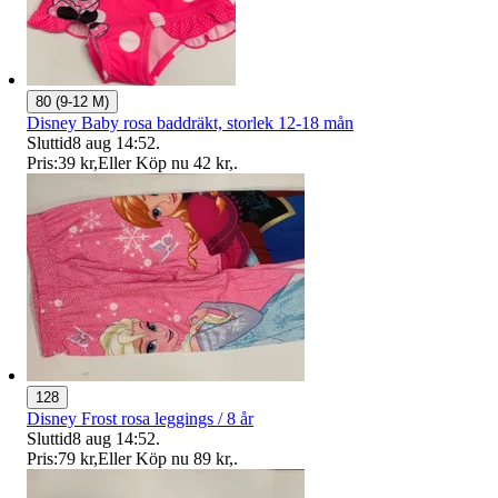
80 (9-12 M)
Disney Baby rosa baddräkt, storlek 12-18 mån
Sluttid
8 aug 14:52
.
Pris:
39 kr
,
Eller Köp nu
42 kr
,
.
128
Disney Frost rosa leggings / 8 år
Sluttid
8 aug 14:52
.
Pris:
79 kr
,
Eller Köp nu
89 kr
,
.