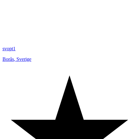
svopt1
Borås
,
Sverige