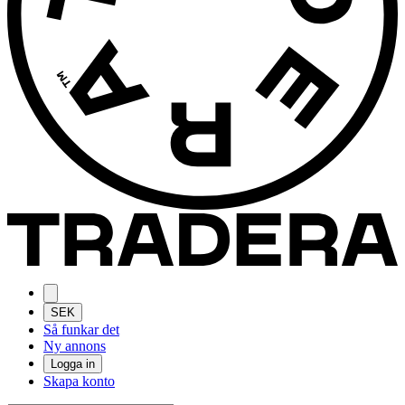
SEK
Så funkar det
Ny annons
Logga in
Skapa konto