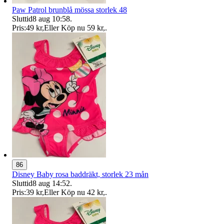
Paw Patrol brunblå mössa storlek 48
Sluttid
8 aug 10:58
.
Pris:
49 kr
,
Eller Köp nu
59 kr
,
.
86
Disney Baby rosa baddräkt, storlek 23 mån
Sluttid
8 aug 14:52
.
Pris:
39 kr
,
Eller Köp nu
42 kr
,
.