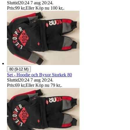
Sluttid
20:24
7 aug 20:24
.
Pris:
99 kr
,
Eller Köp nu
100 kr
,
.
80 (9-12 M)
Set - Hoodie och Byxor Storkek 80
Sluttid
20:24
7 aug 20:24
.
Pris:
69 kr
,
Eller Köp nu
79 kr
,
.