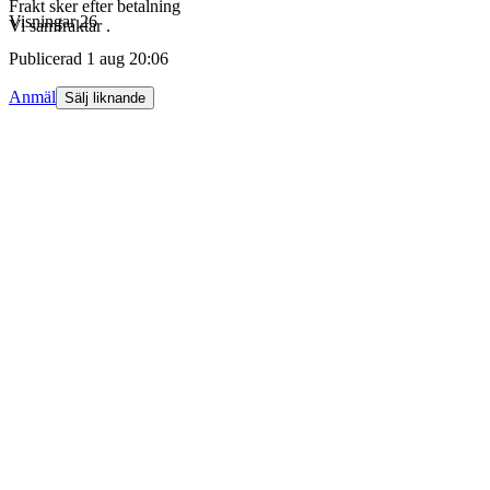
Frakt sker efter betalning
Visningar
26
Vi samfraktar .
Publicerad
1 aug 20:06
Anmäl
Sälj liknande