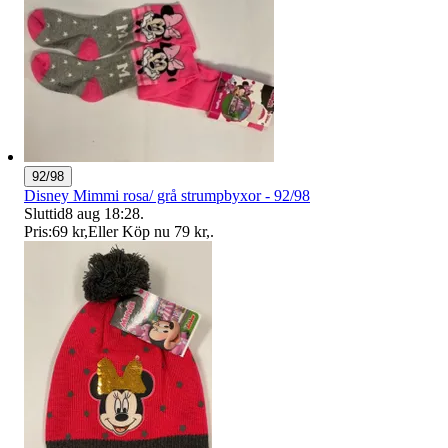
92/98
Disney Mimmi rosa/ grå strumpbyxor - 92/98
Sluttid
8 aug 18:28
.
Pris:
69 kr
,
Eller Köp nu
79 kr
,
.