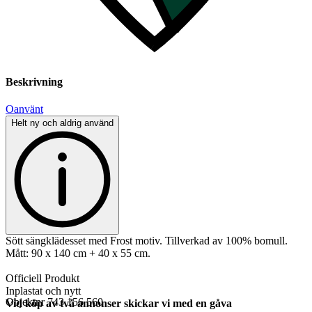
Beskrivning
Oanvänt
Helt ny och aldrig använd
Sött sängklädesset med Frost motiv. Tillverkad av 100% bomull.
Mått: 90 x 140 cm + 40 x 55 cm.
Officiell Produkt
Inplastat och nytt
Objektnr
743 156 560
Vid köp av två annonser skickar vi med en gåva