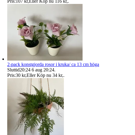
Pris:
107 kr
,
Eller Köp nu
116 kr
,
.
2-pack konstgjorda rosor i kruka/ ca 13 cm höga
Sluttid
20:24
6 aug 20:24
.
Pris:
30 kr
,
Eller Köp nu
34 kr
,
.