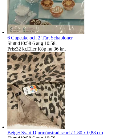
6 Cupcake och 2 Tårt Schabloner
Sluttid
10:58
6 aug 10:58
.
Pris:
32 kr
,
Eller Köp nu
36 kr
,
.
Beige/ Svart Djurmönstrad scarf / 1,80 x 0,88 cm