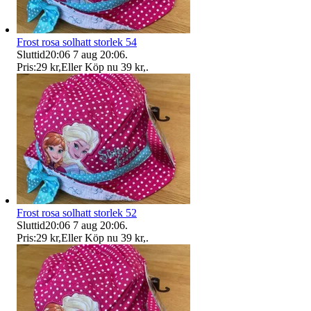
Frost rosa solhatt storlek 54
Sluttid
20:06
7 aug 20:06
.
Pris:
29 kr
,
Eller Köp nu
39 kr
,
.
Frost rosa solhatt storlek 52
Sluttid
20:06
7 aug 20:06
.
Pris:
29 kr
,
Eller Köp nu
39 kr
,
.