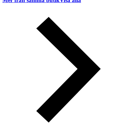
Mer från samma butik
Visa alla