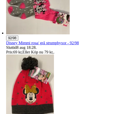
92/98
Disney Mimmi rosa/ grå strumpbyxor - 92/98
Sluttid
8 aug 18:28
.
Pris:
69 kr
,
Eller Köp nu
79 kr
,
.