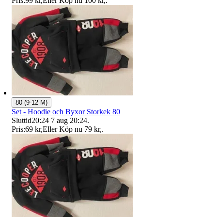
Pris:
99 kr
,
Eller Köp nu
100 kr
,
.
80 (9-12 M)
Set - Hoodie och Byxor Storkek 80
Sluttid
20:24
7 aug 20:24
.
Pris:
69 kr
,
Eller Köp nu
79 kr
,
.