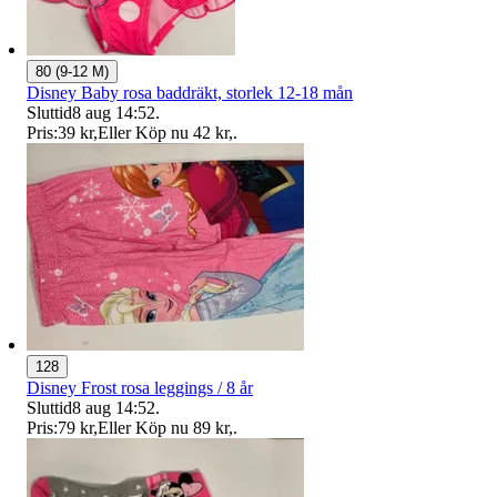
80 (9-12 M)
Disney Baby rosa baddräkt, storlek 12-18 mån
Sluttid
8 aug 14:52
.
Pris:
39 kr
,
Eller Köp nu
42 kr
,
.
128
Disney Frost rosa leggings / 8 år
Sluttid
8 aug 14:52
.
Pris:
79 kr
,
Eller Köp nu
89 kr
,
.