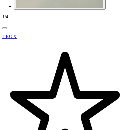
1
/
4
LEOX