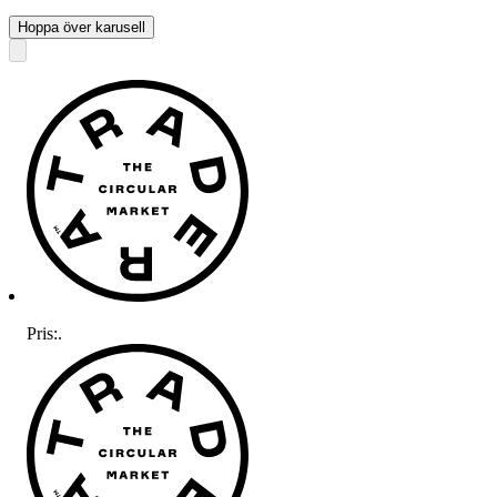
Hoppa över karusell
Pris:
.