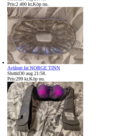
Pris:
2 400 kr
,
Köp nu
.
Avlångt fat NORGE TINN
Sluttid
30 aug 21:58
.
Pris:
299 kr
,
Köp nu
.