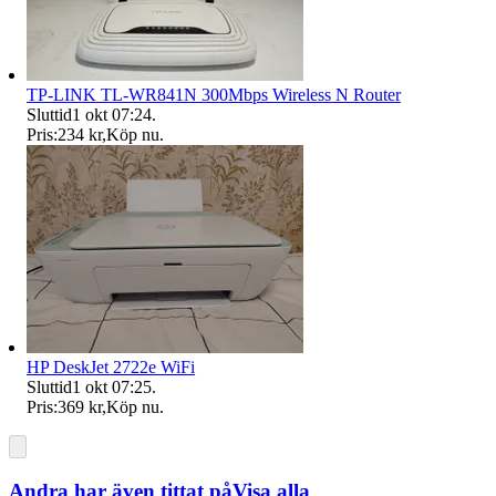
TP-LINK TL-WR841N 300Mbps Wireless N Router
Sluttid
1 okt 07:24
.
Pris:
234 kr
,
Köp nu
.
HP DeskJet 2722e WiFi
Sluttid
1 okt 07:25
.
Pris:
369 kr
,
Köp nu
.
Andra har även tittat på
Visa alla