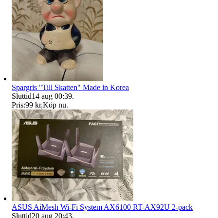
Spargris "Till Skatten" Made in Korea
Sluttid
14 aug 00:39
.
Pris:
99 kr
,
Köp nu
.
ASUS AiMesh Wi-Fi System AX6100 RT-AX92U 2-pack
Sluttid
20 aug 20:43
.