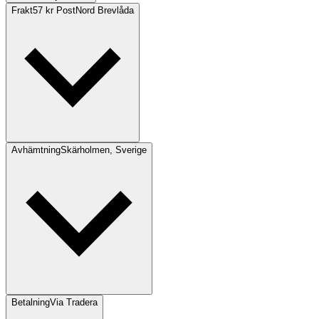
Frakt
57 kr PostNord Brevlåda
Avhämtning
Skärholmen, Sverige
Betalning
Via Tradera