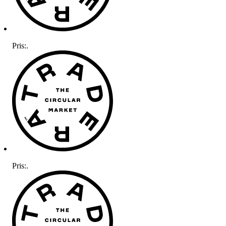
Pris:
.
Pris:
.