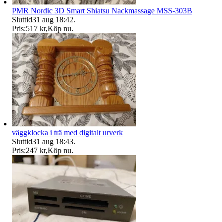
PMR Nordic 3D Smart Shiatsu Nackmassage MSS-303B
Sluttid
31 aug 18:42
.
Pris:
517 kr
,
Köp nu
.
väggklocka i trä med digitalt urverk
Sluttid
31 aug 18:43
.
Pris:
247 kr
,
Köp nu
.