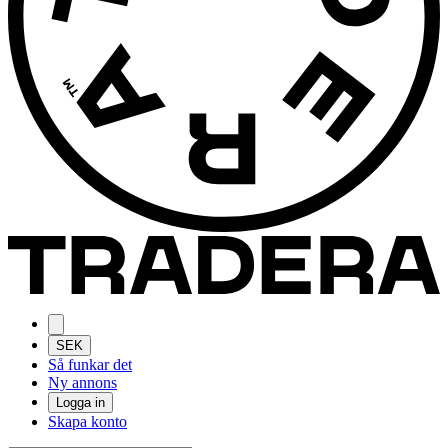
SEK
Så funkar det
Ny annons
Logga in
Skapa konto