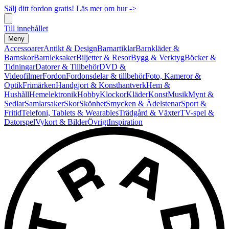
Sälj ditt fordon gratis! Läs mer om hur ->
Till innehållet
Meny
Accessoarer
Antikt & Design
Barnartiklar
Barnkläder &
Barnskor
Barnleksaker
Biljetter & Resor
Bygg & Verktyg
Böcker &
Tidningar
Datorer & Tillbehör
DVD &
Videofilmer
Fordon
Fordonsdelar & tillbehör
Foto, Kameror &
Optik
Frimärken
Handgjort & Konsthantverk
Hem &
Hushåll
Hemelektronik
Hobby
Klockor
Kläder
Konst
Musik
Mynt &
Sedlar
Samlarsaker
Skor
Skönhet
Smycken & Ädelstenar
Sport &
Fritid
Telefoni, Tablets & Wearables
Trädgård & Växter
TV-spel &
Datorspel
Vykort & Bilder
Övrigt
Inspiration