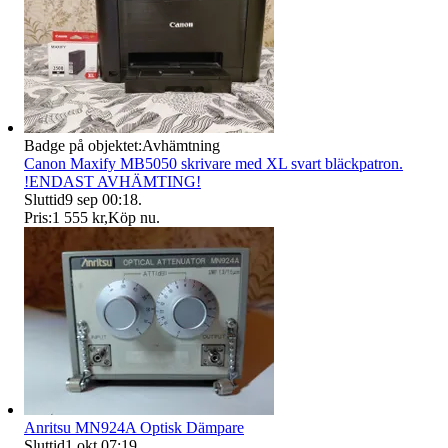
Badge på objektet:
Avhämtning
Canon Maxify MB5050 skrivare med XL svart bläckpatron.
!ENDAST AVHÄMTING!
Sluttid
9 sep 00:18
.
Pris:
1 555 kr
,
Köp nu
.
Anritsu MN924A Optisk Dämpare
Sluttid
1 okt 07:19
.