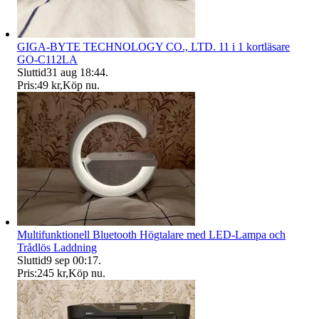
GIGA-BYTE TECHNOLOGY CO., LTD. 11 i 1 kortläsare
GO-C112LA
Sluttid
31 aug 18:44
.
Pris:
49 kr
,
Köp nu
.
Multifunktionell Bluetooth Högtalare med LED-Lampa och
Trådlös Laddning
Sluttid
9 sep 00:17
.
Pris:
245 kr
,
Köp nu
.