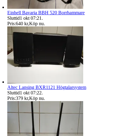
Einhell Bavaria BBH 520 Borrhammare
Sluttid
1 okt 07:21
.
Pris:
640 kr
,
Köp nu
.
Altec Lansing BXR1121 Högtalarsystem
Sluttid
1 okt 07:22
.
Pris:
379 kr
,
Köp nu
.