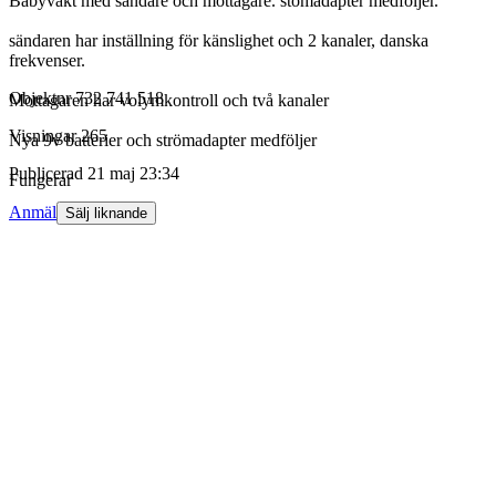
Babyvakt med sändare och mottagare. stömadapter medföljer.
sändaren har inställning för känslighet och 2 kanaler, danska
frekvenser.
Objektnr
732 741 518
Mottagaren har volymkontroll och två kanaler
Visningar
265
Nya 9v batterier och strömadapter medföljer
Publicerad
21 maj 23:34
Fungerar
Anmäl
Sälj liknande