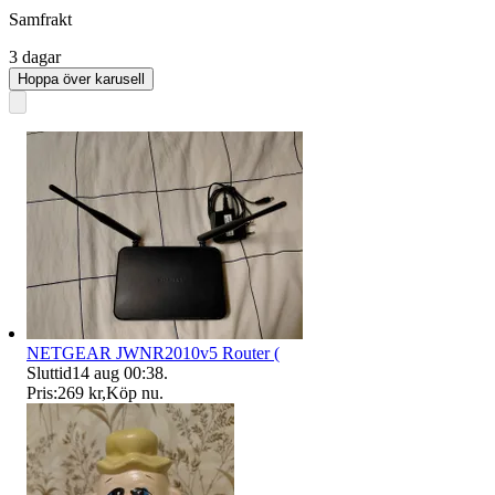
Samfrakt
3 dagar
Hoppa över karusell
NETGEAR JWNR2010v5 Router (
Sluttid
14 aug 00:38
.
Pris:
269 kr
,
Köp nu
.