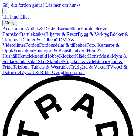
Sälj ditt fordon gratis! Läs mer om hur ->
Till innehållet
Meny
Accessoarer
Antikt & Design
Barnartiklar
Barnkläder &
Barnskor
Barnleksaker
Biljetter & Resor
Bygg & Verktyg
Böcker &
Tidningar
Datorer & Tillbehör
DVD &
Videofilmer
Fordon
Fordonsdelar & tillbehör
Foto, Kameror &
Optik
Frimärken
Handgjort & Konsthantverk
Hem &
Hushåll
Hemelektronik
Hobby
Klockor
Kläder
Konst
Musik
Mynt &
Sedlar
Samlarsaker
Skor
Skönhet
Smycken & Ädelstenar
Sport &
Fritid
Telefoni, Tablets & Wearables
Trädgård & Växter
TV-spel &
Datorspel
Vykort & Bilder
Övrigt
Inspiration