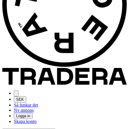
SEK
Så funkar det
Ny annons
Logga in
Skapa konto