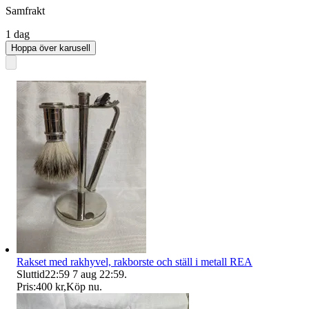
Samfrakt
1 dag
Hoppa över karusell
Rakset med rakhyvel, rakborste och ställ i metall REA
Sluttid
22:59
7 aug 22:59
.
Pris:
400 kr
,
Köp nu
.