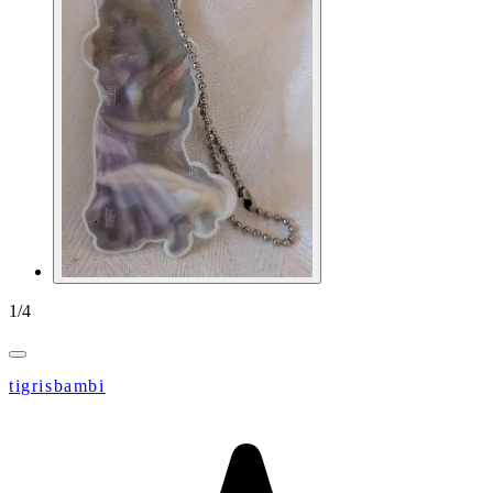
1
/
4
tigrisbambi