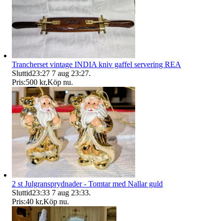
Trancherset vintage INDIA kniv gaffel servering REA
Sluttid
23:27
7 aug 23:27
.
Pris:
500 kr
,
Köp nu
.
2 st Julgransprydnader - Tomtar med Nallar guld
Sluttid
23:33
7 aug 23:33
.
Pris:
40 kr
,
Köp nu
.