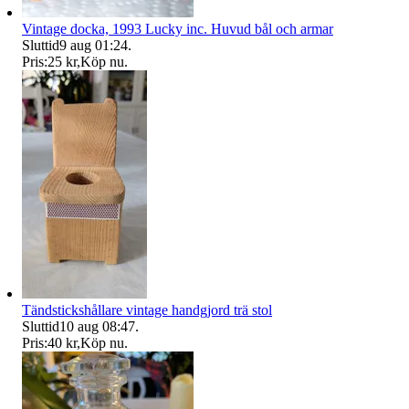
Vintage docka, 1993 Lucky inc. Huvud bål och armar
Sluttid
9 aug 01:24
.
Pris:
25 kr
,
Köp nu
.
Tändstickshållare vintage handgjord trä stol
Sluttid
10 aug 08:47
.
Pris:
40 kr
,
Köp nu
.