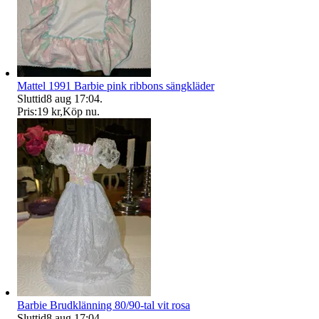
Mattel 1991 Barbie pink ribbons sängkläder
Sluttid
8 aug 17:04
.
Pris:
19 kr
,
Köp nu
.
Barbie Brudklänning 80/90-tal vit rosa
Sluttid
8 aug 17:04
.