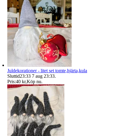
Juldekorationer - litet set tomte,hjärta,kula
Sluttid
23:33
7 aug 23:33
.
Pris:
40 kr
,
Köp nu
.