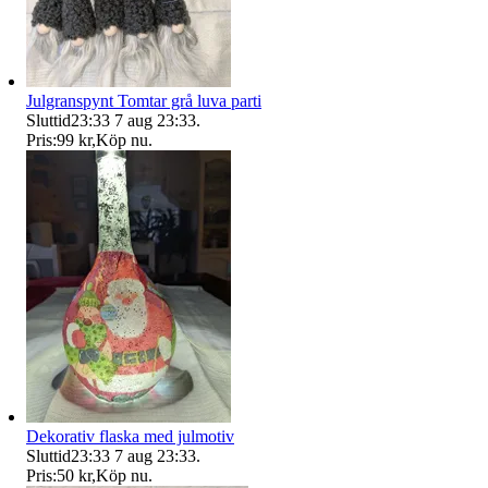
Julgranspynt Tomtar grå luva parti
Sluttid
23:33
7 aug 23:33
.
Pris:
99 kr
,
Köp nu
.
Dekorativ flaska med julmotiv
Sluttid
23:33
7 aug 23:33
.
Pris:
50 kr
,
Köp nu
.