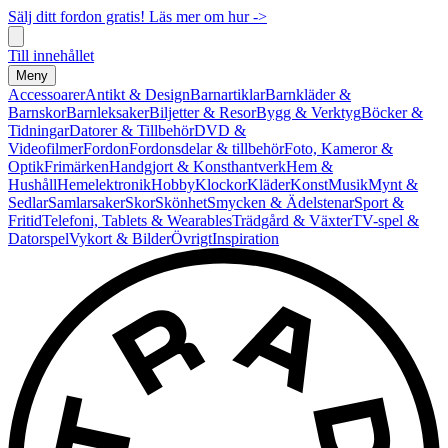
Sälj ditt fordon gratis! Läs mer om hur ->
Till innehållet
Meny
Accessoarer
Antikt & Design
Barnartiklar
Barnkläder &
Barnskor
Barnleksaker
Biljetter & Resor
Bygg & Verktyg
Böcker &
Tidningar
Datorer & Tillbehör
DVD &
Videofilmer
Fordon
Fordonsdelar & tillbehör
Foto, Kameror &
Optik
Frimärken
Handgjort & Konsthantverk
Hem &
Hushåll
Hemelektronik
Hobby
Klockor
Kläder
Konst
Musik
Mynt &
Sedlar
Samlarsaker
Skor
Skönhet
Smycken & Ädelstenar
Sport &
Fritid
Telefoni, Tablets & Wearables
Trädgård & Växter
TV-spel &
Datorspel
Vykort & Bilder
Övrigt
Inspiration