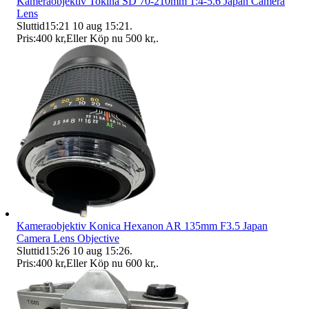
Kameraobjektiv Tokina SD 70-210mm 1:4-5.6 Japan Camera
Lens
Sluttid
15:21
10 aug 15:21
.
Pris:
400 kr
,
Eller Köp nu
500 kr
,
.
Kameraobjektiv Konica Hexanon AR 135mm F3.5 Japan
Camera Lens Objective
Sluttid
15:26
10 aug 15:26
.
Pris:
400 kr
,
Eller Köp nu
600 kr
,
.