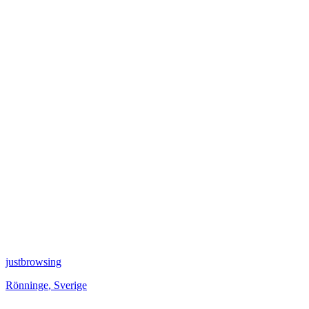
justbrowsing
Rönninge
,
Sverige