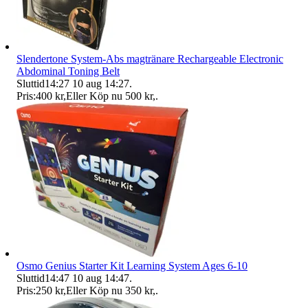
Slendertone System-Abs magtränare Rechargeable Electronic
Abdominal Toning Belt
Sluttid
14:27
10 aug 14:27
.
Pris:
400 kr
,
Eller Köp nu
500 kr
,
.
Osmo Genius Starter Kit Learning System Ages 6-10
Sluttid
14:47
10 aug 14:47
.
Pris:
250 kr
,
Eller Köp nu
350 kr
,
.