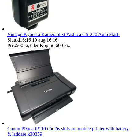
Vintage Kyocera Kamerablixt Yashica CS-220 Auto Flash
Sluttid
16:16
10 aug 16:16
.
Pris:
500 kr
,
Eller Köp nu
600 kr
,
.
Canon Pixma iP110 trådlös skrivare mobile printer with battery
& laddare k30359