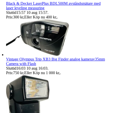
Black & Decker LaserPlus BDL500M avståndsmätare med
laser leveling measuring
Sluttid
15:57
10 aug 15:57
.
Pris:
300 kr
,
Eller Köp nu
400 kr
,
.
Vintage Olympus Trip XB3 Big Finder analog kamerav35mm
Camera with Flash
Sluttid
16:03
10 aug 16:03
.
Pris:
750 kr
,
Eller Köp nu
1 000 kr
,
.