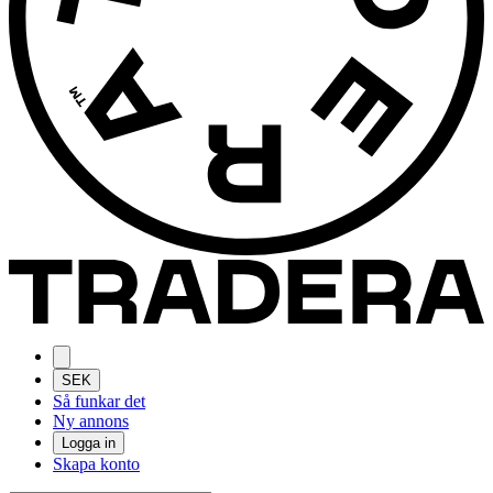
SEK
Så funkar det
Ny annons
Logga in
Skapa konto