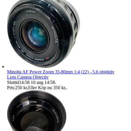
Minolta AF Power Zoom 35-80mm 1:4 (22) - 5.6 objektiv
Lens Camera Objectiv
Sluttid
14:58
10 aug 14:58
.
Pris:
250 kr
,
Eller Köp nu
350 kr
,
.