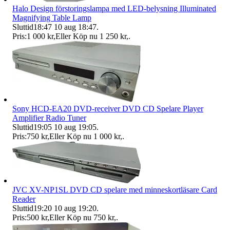
Halo Design förstoringslampa med LED-belysning Illuminated
Magnifying Table Lamp
Sluttid
18:47
10 aug 18:47
.
Pris:
1 000 kr
,
Eller Köp nu
1 250 kr
,
.
Sony HCD-EA20 DVD-receiver DVD CD Spelare Player
Amplifier Radio Tuner
Sluttid
19:05
10 aug 19:05
.
Pris:
750 kr
,
Eller Köp nu
1 000 kr
,
.
JVC XV-NP1SL DVD CD spelare med minneskortläsare Card
Reader
Sluttid
19:20
10 aug 19:20
.
Pris:
500 kr
,
Eller Köp nu
750 kr
,
.