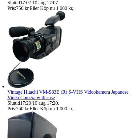
Sluttid
17:07
10 aug 17:07
.
Pris:
750 kr
,
Eller Köp nu
1 000 kr
,
.
Vintage Hitachi VM-S83E (R) S-VHS Videokamera Japanese
Video Camera with case
Sluttid
17:20
10 aug 17:20
.
Pris:
750 kr
,
Eller Köp nu
1 000 kr
,
.