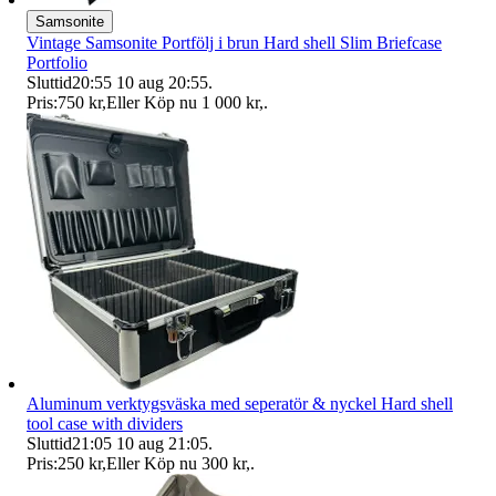
Samsonite
Vintage Samsonite Portfölj i brun Hard shell Slim Briefcase
Portfolio
Sluttid
20:55
10 aug 20:55
.
Pris:
750 kr
,
Eller Köp nu
1 000 kr
,
.
Aluminum verktygsväska med seperatör & nyckel Hard shell
tool case with dividers
Sluttid
21:05
10 aug 21:05
.
Pris:
250 kr
,
Eller Köp nu
300 kr
,
.