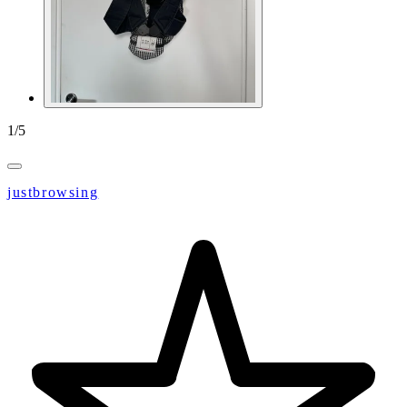
1
/
5
justbrowsing