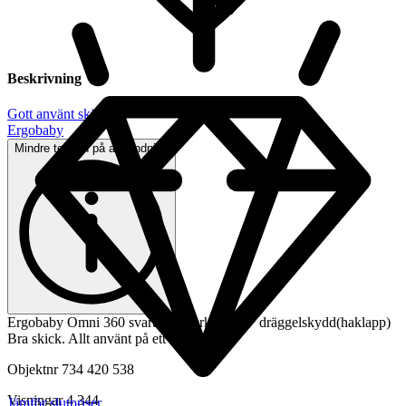
Beskrivning
Gott använt skick
|
Ergobaby
Mindre tecken på användning
Ergobaby Omni 360 svart + vinterklädsel + dräggelskydd(haklapp)
Bra skick. Allt använt på ett barn.
Objektnr
734 420 538
Visningar
4 344
Jämför slutpriser