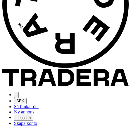
SEK
Så funkar det
Ny annons
Logga in
Skapa konto