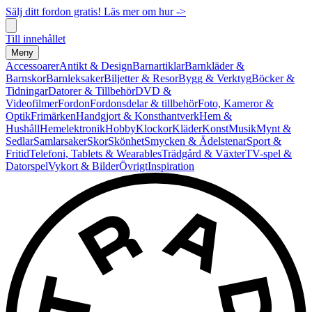
Sälj ditt fordon gratis! Läs mer om hur ->
Till innehållet
Meny
Accessoarer
Antikt & Design
Barnartiklar
Barnkläder &
Barnskor
Barnleksaker
Biljetter & Resor
Bygg & Verktyg
Böcker &
Tidningar
Datorer & Tillbehör
DVD &
Videofilmer
Fordon
Fordonsdelar & tillbehör
Foto, Kameror &
Optik
Frimärken
Handgjort & Konsthantverk
Hem &
Hushåll
Hemelektronik
Hobby
Klockor
Kläder
Konst
Musik
Mynt &
Sedlar
Samlarsaker
Skor
Skönhet
Smycken & Ädelstenar
Sport &
Fritid
Telefoni, Tablets & Wearables
Trädgård & Växter
TV-spel &
Datorspel
Vykort & Bilder
Övrigt
Inspiration