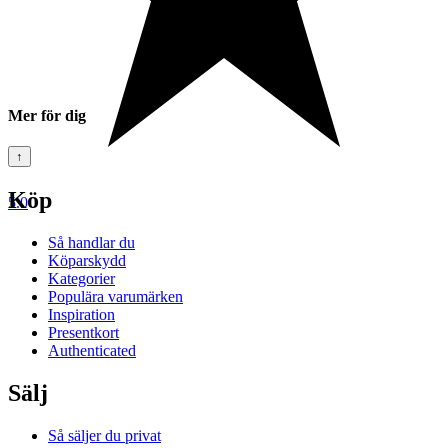
Mer för dig
↑
Köp
5.0
Så handlar du
Köparskydd
Kategorier
Populära varumärken
Inspiration
Presentkort
Authenticated
Sälj
Så säljer du privat