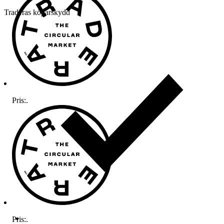
Traderas köparskydd
Pris:
.
Pris:
.