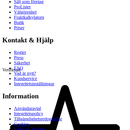
Sälj som företag
ProLister
Välgörenhet
Fraktkalkylatorn
Butik
Priser
Kontakt & Hjälp
Regler
Press
Säkerhet
FAQ
Verifierad
Vad är nytt?
Kundservice
Integritetsinställningar
Information
Användaravtal
Integritetspolicy
Tillgänglighetsredogörelse
Cookies
Jobba på Tradera