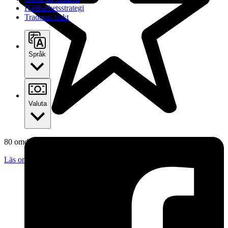
Hållbarhetsstrategi
Traderas frakt
Språk
Valuta
80 omdömen
Läs omdömen
Följ