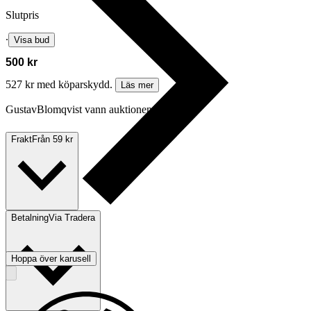
Slutpris
∙
Visa bud
500 kr
527 kr med köparskydd.
Läs mer
GustavBlomqvist vann auktionen
Frakt
Från 59 kr
Betalning
Via Tradera
Hoppa över karusell