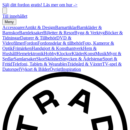
Sälj ditt fordon gratis! Läs mer om hur ->
Till innehållet
Meny
Accessoarer
Antikt & Design
Barnartiklar
Barnkläder &
Barnskor
Barnleksaker
Biljetter & Resor
Bygg & Verktyg
Böcker &
Tidningar
Datorer & Tillbehör
DVD &
Videofilmer
Fordon
Fordonsdelar & tillbehör
Foto, Kameror &
Optik
Frimärken
Handgjort & Konsthantverk
Hem &
Hushåll
Hemelektronik
Hobby
Klockor
Kläder
Konst
Musik
Mynt &
Sedlar
Samlarsaker
Skor
Skönhet
Smycken & Ädelstenar
Sport &
Fritid
Telefoni, Tablets & Wearables
Trädgård & Växter
TV-spel &
Datorspel
Vykort & Bilder
Övrigt
Inspiration