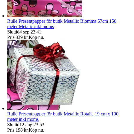
Rulle Presentpapper för butik Metallic Blomma 57cm 150
meter Metalic inkl moms
Sluttid
4 sep 23:41
.
Pris:
339 kr
,
Köp nu
.
Rulle Presentpapper för butik Metallic Rotalia 19 cm x 100
meter inkl moms
Sluttid
12 aug 23:53
.
Pris:
198 kr
,
Köp nu
.