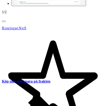
1
/
2
BoutiqueNo9
Köp mer och spara på frakten