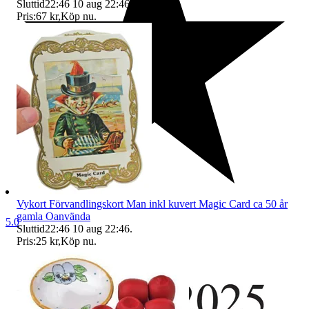
Sluttid
22:46
10 aug 22:46
.
Pris:
67 kr
,
Köp nu
.
Vykort Förvandlingskort Man inkl kuvert Magic Card ca 50 år
gamla Oanvända
5.0
Sluttid
22:46
10 aug 22:46
.
Pris:
25 kr
,
Köp nu
.