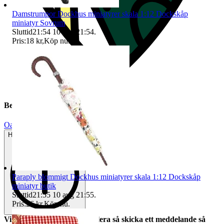
Damstrumpor Dockhus miniatyrer skala 1:12 Dockskåp
miniatyr Sovrum
Sluttid
21:54
10 aug 21:54
.
Pris:
18 kr
,
Köp nu
.
Beskrivning
Oanvänt
Helt ny och aldrig använd
Paraply blommigt Dockhus miniatyrer skala 1:12 Dockskåp
miniatyr butik
Sluttid
21:55
10 aug 21:55
.
Pris:
26 kr
,
Köp nu
.
Vi har många, behöver du flera så skicka ett meddelande så