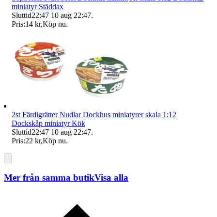
miniatyr Städdax
Sluttid
22:47
10 aug 22:47
.
Pris:
14 kr
,
Köp nu
.
2st Färdigrätter Nudlar Dockhus miniatyrer skala 1:12
Dockskåp miniatyr Kök
Sluttid
22:47
10 aug 22:47
.
Pris:
22 kr
,
Köp nu
.
Mer från samma butik
Visa alla