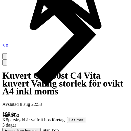
5.0
Kuvert C4 200st C4 Vita
kuvert Vanlig storlek för ovikt
A4 inkl moms
Avslutad
8 aug 22:53
196 kr
Samfrakt
Köparskydd är valfritt hos företag.
Läs mer
3 dagar
Annonsen avslutades utan köp
Hoppa över karusell