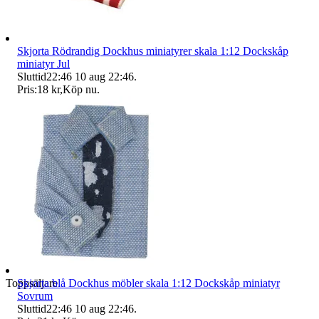
Skjorta Rödrandig Dockhus miniatyrer skala 1:12 Dockskåp
miniatyr Jul
Sluttid
22:46
10 aug 22:46
.
Pris:
18 kr
,
Köp nu
.
Toppsäljare
Skjorta blå Dockhus möbler skala 1:12 Dockskåp miniatyr
Sovrum
Sluttid
22:46
10 aug 22:46
.