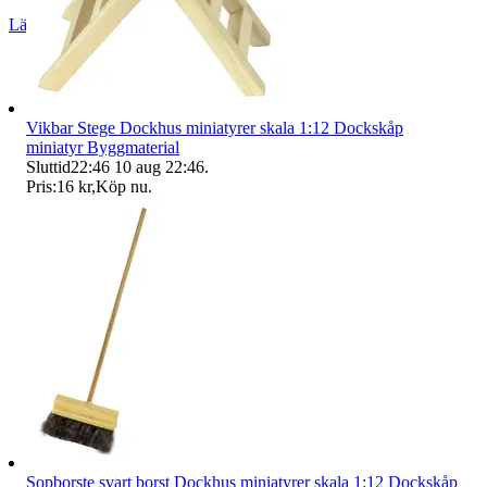
Läs omdömen
Följ
Vikbar Stege Dockhus miniatyrer skala 1:12 Dockskåp
miniatyr Byggmaterial
Sluttid
22:46
10 aug 22:46
.
Pris:
16 kr
,
Köp nu
.
Sopborste svart borst Dockhus miniatyrer skala 1:12 Dockskåp