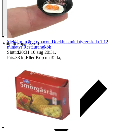
Stekjärn m ägg o bacon Dockhus miniatyrer skala 1:12
Välj till köparskydd
miniatyr Restaurangkök
Sluttid
20:31
10 aug 20:31
.
Pris:
33 kr
,
Eller Köp nu
35 kr
,
.