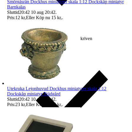
Smörgåsrån Dockhus miniatyrer skala 1:12 Dockskåp miniatyr
Barnkalas
Sluttid
20:42
10 aug 20:42
.
Pris:
12 kr
,
Eller Köp nu
15 kr
,
.
Ersättning om varan inte är som beskriven
Utekruka Lejonhuvud Dockhus miniatyrer skala 1:12
Dockskåp miniatyr Trädgård
Sluttid
20:42
10 aug 20:42
.
Pris:
23 kr
,
Eller Köp nu
25 kr
,
.