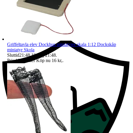
Ersättning om du inte får din vara
Griffeltavla elev Dockhus miniatyrer skala 1:12 Dockskåp
miniatyr Skola
Sluttid
21:48
10 aug 21:48
.
Pris:
12 kr
,
Eller Köp nu
16 kr
,
.