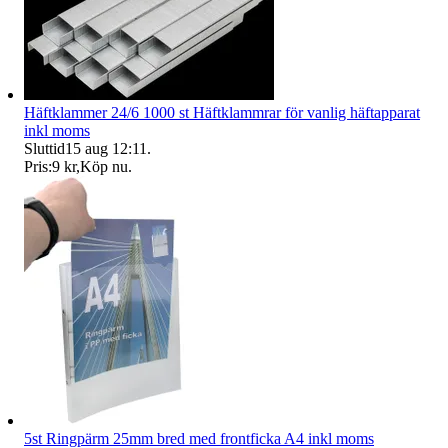
Häftklammer 24/6 1000 st Häftklammrar för vanlig häftapparat
inkl moms
Sluttid
15 aug 12:11
.
Pris:
9 kr
,
Köp nu
.
5st Ringpärm 25mm bred med frontficka A4 inkl moms