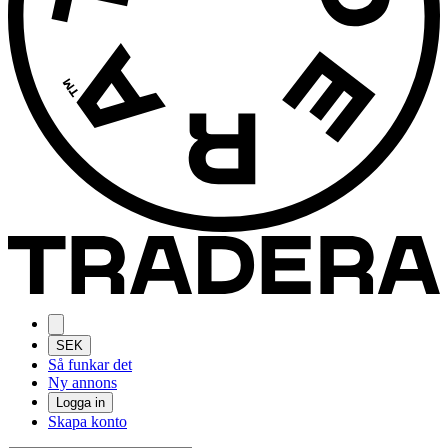
SEK
Så funkar det
Ny annons
Logga in
Skapa konto