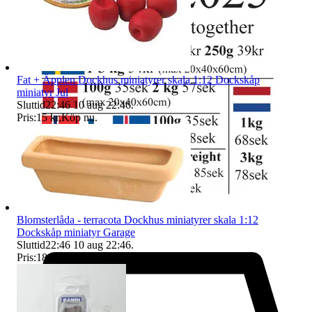
Fat + Äpplen Dockhus miniatyrer skala 1:12 Dockskåp
miniatyr Jul
Sluttid
22:46
10 aug 22:46
.
Pris:
15 kr
,
Köp nu
.
Blomsterlåda - terracota Dockhus miniatyrer skala 1:12
Dockskåp miniatyr Garage
Sluttid
22:46
10 aug 22:46
.
Pris:
18 kr
,
Köp nu
.