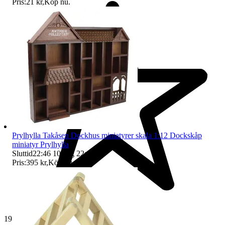
Pris:
21 kr
,
Köp nu
.
Prylhylla Takåsen Dockhus miniatyrer skala 1:12 Dockskåp
miniatyr Prylhylla
Sluttid
22:46
10 aug 22:46
.
Pris:
395 kr
,
Köp nu
.
19 271 omdömen