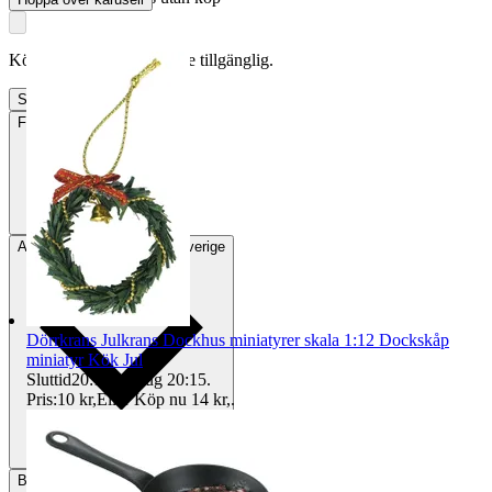
Köpförfrågan är tyvärr inte tillgänglig.
Slutade
8 aug 22:53
Frakt
Från 59 kr
Avhämtning
Helsingborg, Sverige
Dörrkrans Julkrans Dockhus miniatyrer skala 1:12 Dockskåp
miniatyr Kök Jul
Sluttid
20:15
10 aug 20:15
.
Pris:
10 kr
,
Eller Köp nu
14 kr
,
.
Betalning
Via Tradera