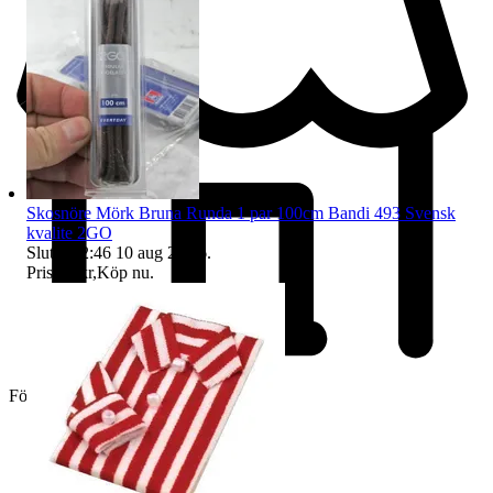
Skosnöre Mörk Bruna Runda 1 par 100cm Bandi 493 Svensk
kvalite 2GO
Sluttid
22:46
10 aug 22:46
.
Pris:
26 kr
,
Köp nu
.
Företag