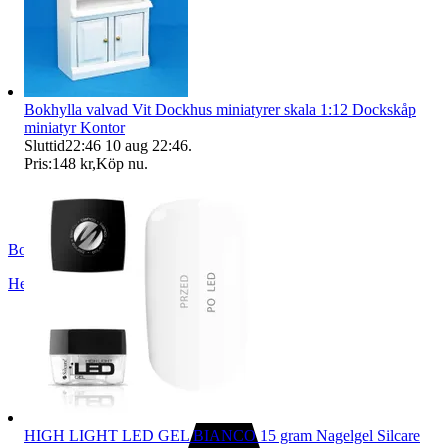
Bokhylla valvad Vit Dockhus miniatyrer skala 1:12 Dockskåp
miniatyr Kontor
Sluttid
22:46
10 aug 22:46
.
Pris:
148 kr
,
Köp nu
.
BoutiqueNo9
Helsingborg
,
Sverige
HIGH LIGHT LED GEL BIANCO 15 gram Nagelgel Silcare