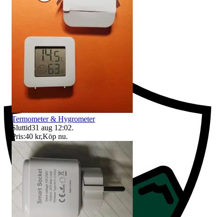
Ersättning om du inte får din vara
Termometer & Hygrometer
Sluttid
31 aug 12:02
.
Pris:
40 kr
,
Köp nu
.