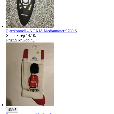
Fjärrkontroll - NOKIA Mediamaster 9780 S
Sluttid
8 sep 14:10
.
Pris:
59 kr
,
Köp nu
.
43/45