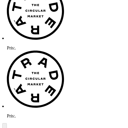
Pris:
.
Pris:
.