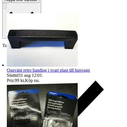
Betalning
Via Tradera
Traderas köparskydd
Oanvänt retro handtag i svart plast till husvagn
Sluttid
31 aug 12:01
.
Pris:
99 kr
,
Köp nu
.