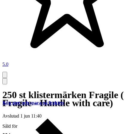
5.0
250 st klistermärken Fragile (
Fragile - Handle with care)
Köp mer och spara på frakten
Avslutad
1 jun 11:40
Såld för