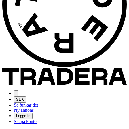
SEK
Så funkar det
Ny annons
Logga in
Skapa konto