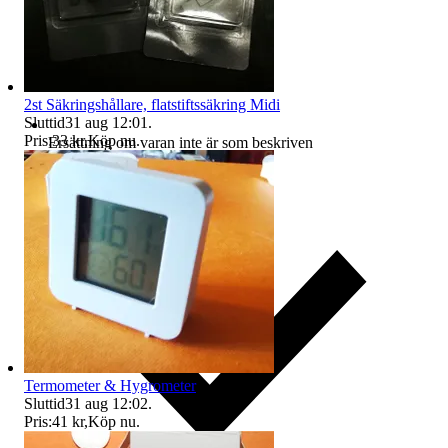
2st Säkringshållare, flatstiftssäkring Midi
Sluttid
31 aug 12:01
.
Pris:
33 kr
,
Köp nu
.
Ersättning om varan inte är som beskriven
Termometer & Hygrometer
Sluttid
31 aug 12:02
.
Pris:
41 kr
,
Köp nu
.