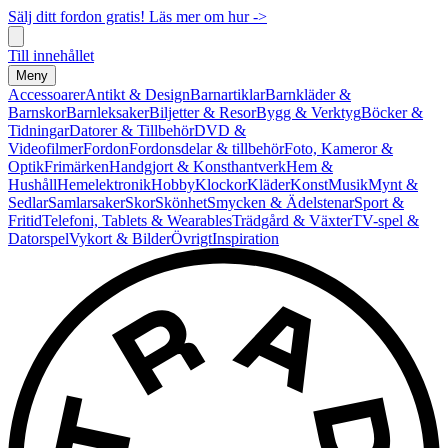
Sälj ditt fordon gratis! Läs mer om hur ->
Till innehållet
Meny
Accessoarer
Antikt & Design
Barnartiklar
Barnkläder &
Barnskor
Barnleksaker
Biljetter & Resor
Bygg & Verktyg
Böcker &
Tidningar
Datorer & Tillbehör
DVD &
Videofilmer
Fordon
Fordonsdelar & tillbehör
Foto, Kameror &
Optik
Frimärken
Handgjort & Konsthantverk
Hem &
Hushåll
Hemelektronik
Hobby
Klockor
Kläder
Konst
Musik
Mynt &
Sedlar
Samlarsaker
Skor
Skönhet
Smycken & Ädelstenar
Sport &
Fritid
Telefoni, Tablets & Wearables
Trädgård & Växter
TV-spel &
Datorspel
Vykort & Bilder
Övrigt
Inspiration