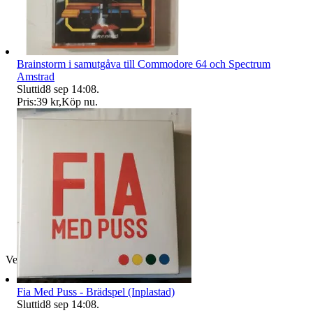
Brainstorm i samutgåva till Commodore 64 och Spectrum
Amstrad
Sluttid
8 sep 14:08
.
Pris:
39 kr
,
Köp nu
.
Verifierad
Fia Med Puss - Brädspel (Inplastad)
Sluttid
8 sep 14:08
.