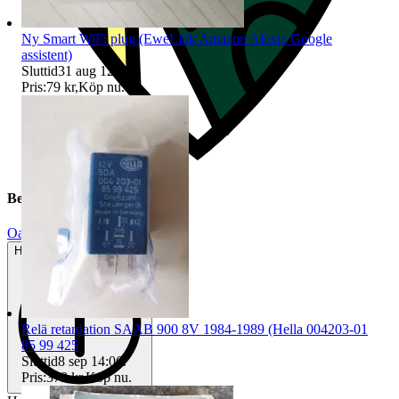
Ny Smart WiFi plug (EweLink Amazon Alexia Google
assistent)
Sluttid
31 aug 12:03
.
Pris:
79 kr
,
Köp nu
.
Beskrivning
Oanvänt
Helt ny och aldrig använd
Relä retardation SAAB 900 8V 1984-1989 (Hella 004203-01
85 99 425
Sluttid
8 sep 14:06
.
Pris:
379 kr
,
Köp nu
.