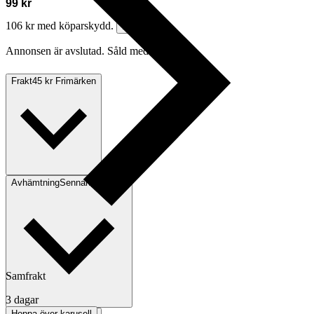
99 kr
106 kr med köparskydd.
Läs mer
Annonsen är avslutad. Såld med Köp nu.
Frakt
45 kr Frimärken
Avhämtning
Sennan, Sverige
Samfrakt
3 dagar
Hoppa över karusell