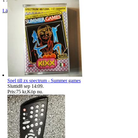
Läs omdömen
Följ
Spel till zx spectrum - Summer games
Sluttid
8 sep 14:09
.
Pris:
75 kr
,
Köp nu
.