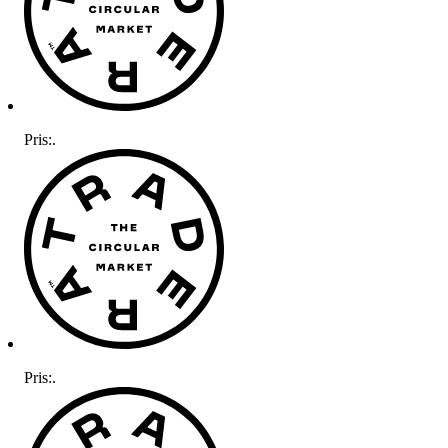
Pris:
.
Pris:
.