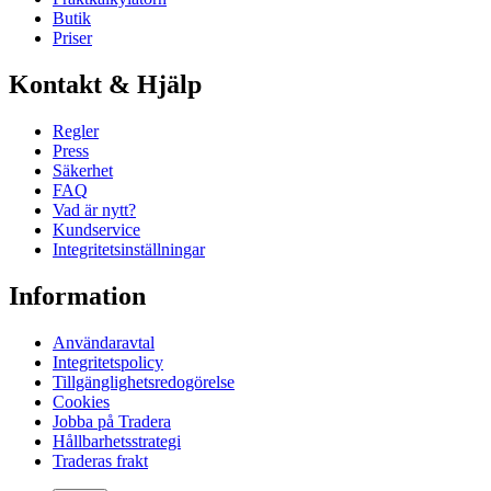
Butik
Priser
Kontakt & Hjälp
Regler
Press
Säkerhet
FAQ
Vad är nytt?
Kundservice
Integritetsinställningar
Information
Användaravtal
Integritetspolicy
Tillgänglighetsredogörelse
Cookies
Jobba på Tradera
Hållbarhetsstrategi
Traderas frakt