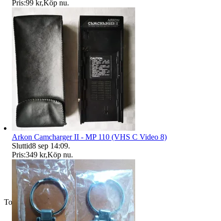
Pris:
99 kr
,
Köp nu
.
Arkon Camcharger II - MP 110 (VHS C Video 8)
Sluttid
8 sep 14:09
.
Pris:
349 kr
,
Köp nu
.
Toppsäljare