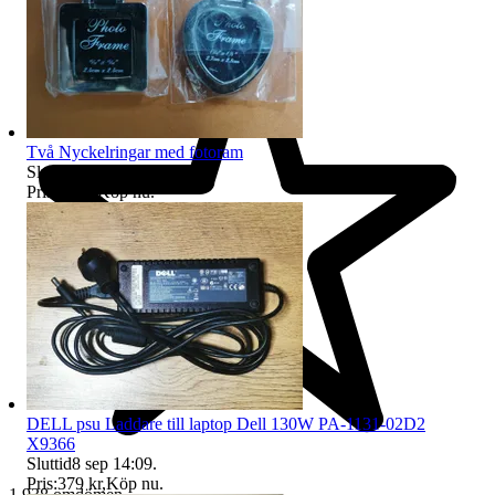
Två Nyckelringar med fotoram
Sluttid
8 sep 14:09
.
Pris:
35 kr
,
Köp nu
.
DELL psu Laddare till laptop Dell 130W PA-1131-02D2
X9366
Sluttid
8 sep 14:09
.
Pris:
379 kr
,
Köp nu
.
1 938 omdömen