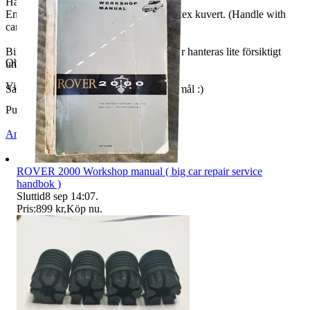
Hanteras varsamt oanvända enligt bild.
En rulle med 250 st etiketter att sätta på tex kuvert. (Handle with
care FRAGILE thank you).
Billigt sätt att höja chanserna för att saker hanteras lite försiktigt
Objektnr
733 971 617
under transporter :)
Visningar
64
Samfraktar givetvis efter vikt och önskemål :)
Publicerad
30 maj 13:41
Anmäl
Sälj liknande
ROVER 2000 Workshop manual ( big car repair service
handbok )
Sluttid
8 sep 14:07
.
Pris:
899 kr
,
Köp nu
.