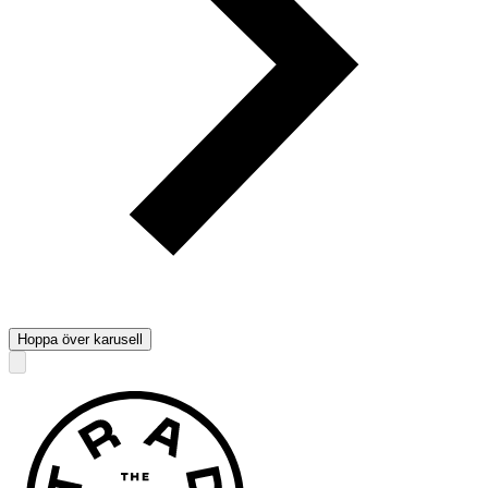
Hoppa över karusell