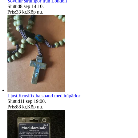
Sovunir strumpor från London
Sluttid
8 sep 14:10
.
Pris:
33 kr
,
Köp nu
.
Ljust Krusifix halsband med träpärlor
Sluttid
11 sep 19:00
.
Pris:
88 kr
,
Köp nu
.