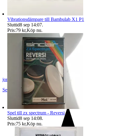
Vibrationsdämpare till Bambulab X1 P1
Sluttid
8 sep 14:07
.
Pris:
79 kr
,
Köp nu
.
jorgen76
Sennan
,
Sverige
Spel till zx spectrum - Reversi
Sluttid
8 sep 14:08
.
Pris:
75 kr
,
Köp nu
.