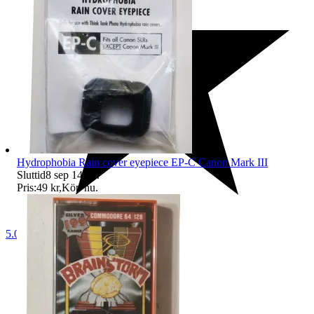
Hydrophobia Rain cover eyepiece EP-C Canon Mark III
Sluttid
8 sep 14:08
.
Pris:
49 kr
,
Köp nu
.
5.0