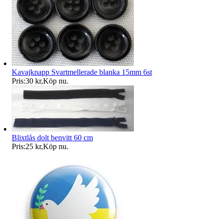
Kavajknapp Svartmellerade blanka 15mm 6st
Pris:
30 kr
,
Köp nu
.
Blixtlås dolt benvitt 60 cm
Pris:
25 kr
,
Köp nu
.