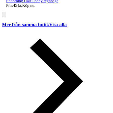
Enhörning Häst Ponny regnbåge
Pris:
45 kr
,
Köp nu
.
Mer från samma butik
Visa alla