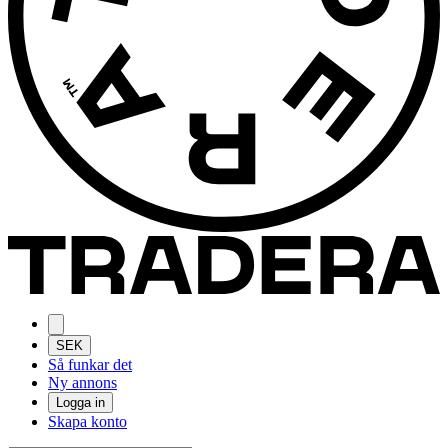
SEK
Så funkar det
Ny annons
Logga in
Skapa konto