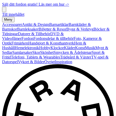
Sälj ditt fordon gratis! Läs mer om hur ->
Till innehållet
Meny
Accessoarer
Antikt & Design
Barnartiklar
Barnkläder &
Barnskor
Barnleksaker
Biljetter & Resor
Bygg & Verktyg
Böcker &
Tidningar
Datorer & Tillbehör
DVD &
Videofilmer
Fordon
Fordonsdelar & tillbehör
Foto, Kameror &
Optik
Frimärken
Handgjort & Konsthantverk
Hem &
Hushåll
Hemelektronik
Hobby
Klockor
Kläder
Konst
Musik
Mynt &
Sedlar
Samlarsaker
Skor
Skönhet
Smycken & Ädelstenar
Sport &
Fritid
Telefoni, Tablets & Wearables
Trädgård & Växter
TV-spel &
Datorspel
Vykort & Bilder
Övrigt
Inspiration