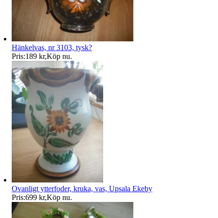
Hänkelvas, nr 3103, tysk?
Pris:
189 kr
,
Köp nu
.
Ovanligt ytterfoder, kruka, vas, Upsala Ekeby
Pris:
699 kr
,
Köp nu
.