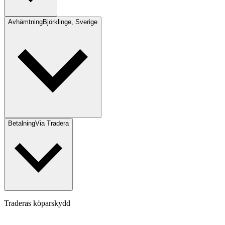
Avhämtning
Björklinge, Sverige
Betalning
Via Tradera
Traderas köparskydd