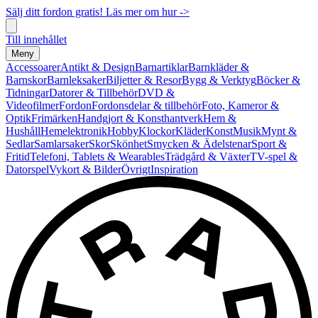
Sälj ditt fordon gratis! Läs mer om hur ->
Till innehållet
Meny
Accessoarer
Antikt & Design
Barnartiklar
Barnkläder &
Barnskor
Barnleksaker
Biljetter & Resor
Bygg & Verktyg
Böcker &
Tidningar
Datorer & Tillbehör
DVD &
Videofilmer
Fordon
Fordonsdelar & tillbehör
Foto, Kameror &
Optik
Frimärken
Handgjort & Konsthantverk
Hem &
Hushåll
Hemelektronik
Hobby
Klockor
Kläder
Konst
Musik
Mynt &
Sedlar
Samlarsaker
Skor
Skönhet
Smycken & Ädelstenar
Sport &
Fritid
Telefoni, Tablets & Wearables
Trädgård & Växter
TV-spel &
Datorspel
Vykort & Bilder
Övrigt
Inspiration