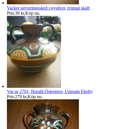
Vacker serveringssked i nysilver, tvinnat skaft
Pris:
39 kr
,
Köp nu
.
Vas nr 2761, Harald Östergren, Uppsala Ekeby
Pris:
279 kr
,
Köp nu
.