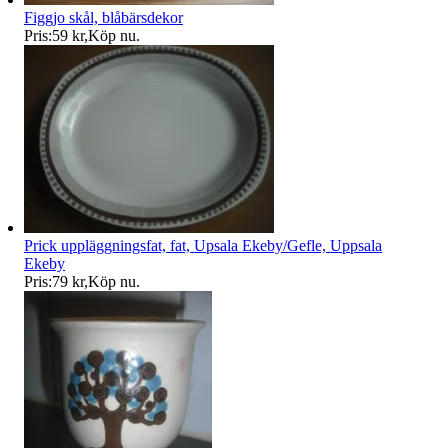
Figgjo skål, blåbärsdekor
Pris:
59 kr
,
Köp nu
.
Prick uppläggningsfat, fat, Upsala Ekeby/Gefle, Uppsala
Ekeby
Pris:
79 kr
,
Köp nu
.