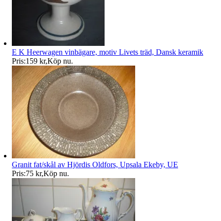
E K Heerwagen vinbägare, motiv Livets träd, Dansk keramik
Pris:
159 kr
,
Köp nu
.
Granit fat/skål av Hjördis Oldfors, Upsala Ekeby, UE
Pris:
75 kr
,
Köp nu
.