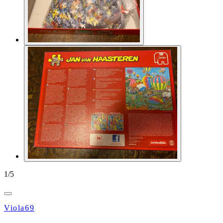
1
/
5
Viola69