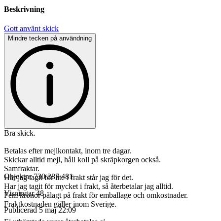
Beskrivning
Gott använt skick
Mindre tecken på användning
Bra skick.
Betalas efter mejlkontakt, inom tre dagar.
Skickar alltid mejl, håll koll på skräpkorgen också.
Samfraktar.
Objektnr
730 287 481
Har jag tagit för lite i frakt står jag för det.
Har jag tagit för mycket i frakt, så återbetalar jag alltid.
Visningar
48
Fem kronor pålagt på frakt för emballage och omkostnader.
Fraktkostnaden gäller inom Sverige.
Publicerad
5 maj 22:09