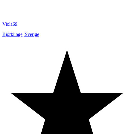
Viola69
Björklinge
,
Sverige