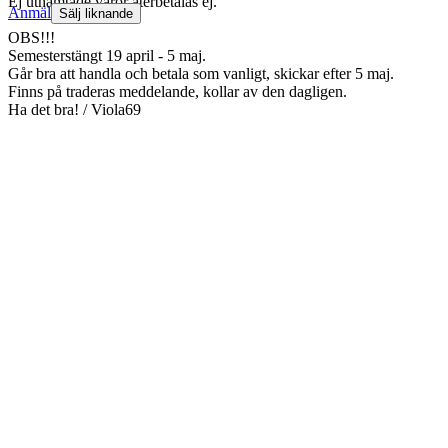
Ej uthämtade varor återbetalas ej.
Anmäl
Sälj liknande
OBS!!!
Semesterstängt 19 april - 5 maj.
Går bra att handla och betala som vanligt, skickar efter 5 maj.
Finns på traderas meddelande, kollar av den dagligen.
Ha det bra! / Viola69