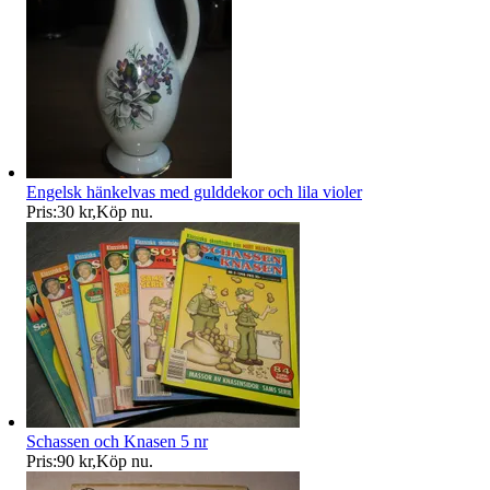
Engelsk hänkelvas med gulddekor och lila violer
Pris:
30 kr
,
Köp nu
.
Schassen och Knasen 5 nr
Pris:
90 kr
,
Köp nu
.