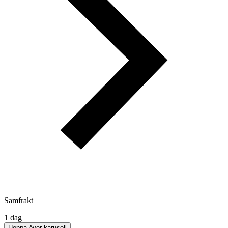
Samfrakt
1 dag
Hoppa över karusell