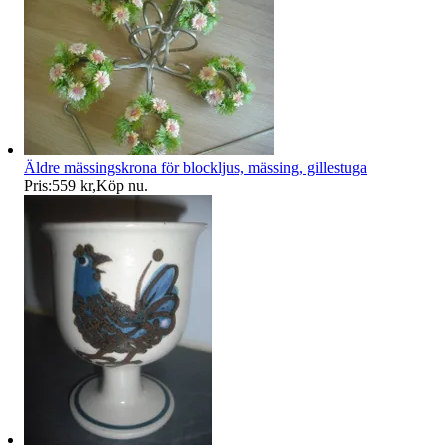
Äldre mässingskrona för blockljus, mässing, gillestuga
Pris:
559 kr
,
Köp nu
.