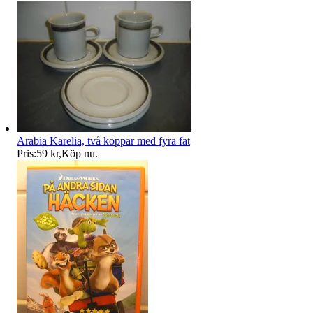
Arabia Karelia, två koppar med fyra fat
Pris:
59 kr
,
Köp nu
.