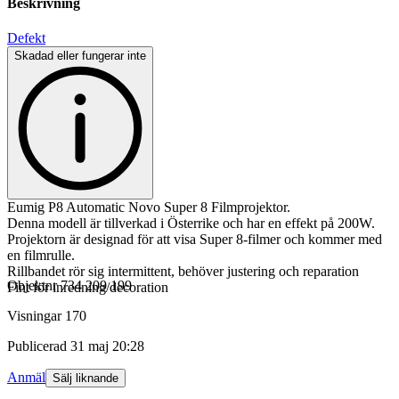
Beskrivning
Defekt
Skadad eller fungerar inte
Eumig P8 Automatic Novo Super 8 Filmprojektor.
Denna modell är tillverkad i Österrike och har en effekt på 200W.
Projektorn är designad för att visa Super 8-filmer och kommer med
en filmrulle.
Rillbandet rör sig intermittent, behöver justering och reparation
Objektnr
734 209 199
Fint för inredning/decoration
Visningar
170
Publicerad
31 maj 20:28
Anmäl
Sälj liknande