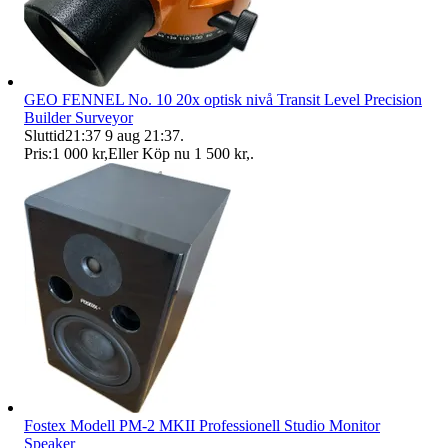
GEO FENNEL No. 10 20x optisk nivå Transit Level Precision
Builder Surveyor
Sluttid
21:37
9 aug 21:37
.
Pris:
1 000 kr
,
Eller Köp nu
1 500 kr
,
.
Fostex Modell PM-2 MKII Professionell Studio Monitor
Speaker