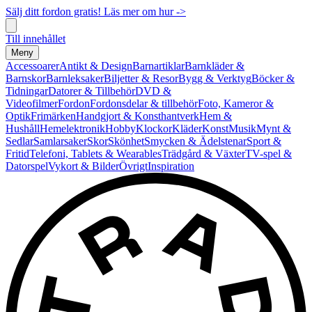
Sälj ditt fordon gratis! Läs mer om hur ->
Till innehållet
Meny
Accessoarer
Antikt & Design
Barnartiklar
Barnkläder &
Barnskor
Barnleksaker
Biljetter & Resor
Bygg & Verktyg
Böcker &
Tidningar
Datorer & Tillbehör
DVD &
Videofilmer
Fordon
Fordonsdelar & tillbehör
Foto, Kameror &
Optik
Frimärken
Handgjort & Konsthantverk
Hem &
Hushåll
Hemelektronik
Hobby
Klockor
Kläder
Konst
Musik
Mynt &
Sedlar
Samlarsaker
Skor
Skönhet
Smycken & Ädelstenar
Sport &
Fritid
Telefoni, Tablets & Wearables
Trädgård & Växter
TV-spel &
Datorspel
Vykort & Bilder
Övrigt
Inspiration