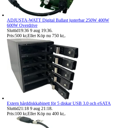
ADJUSTA-WATT Digital Ballast justerbar 250W 400W
600W Overdrive
Sluttid
19:36
9 aug 19:36
.
Pris:
500 kr
,
Eller Köp nu
750 kr
,
.
Extern hårddiskkabinett för 5 diskar USB 3.0 och eSATA
Sluttid
21:18
9 aug 21:18
.
Pris:
100 kr
,
Eller Köp nu
400 kr
,
.