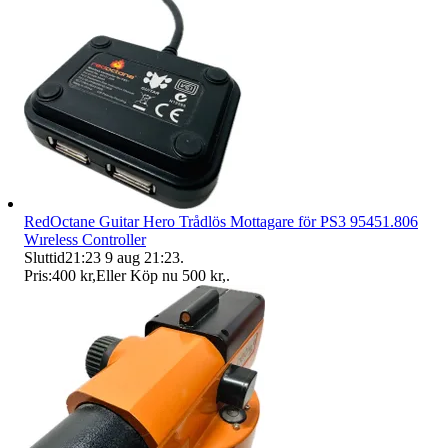
RedOctane Guitar Hero Trådlös Mottagare för PS3 95451.806
Wıreless Controller
Sluttid
21:23
9 aug 21:23
.
Pris:
400 kr
,
Eller Köp nu
500 kr
,
.