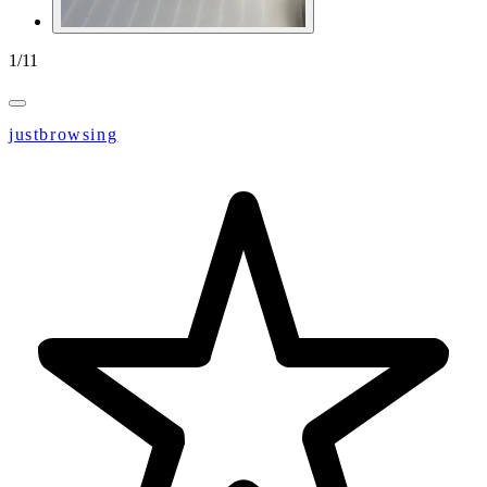
1
/
11
justbrowsing