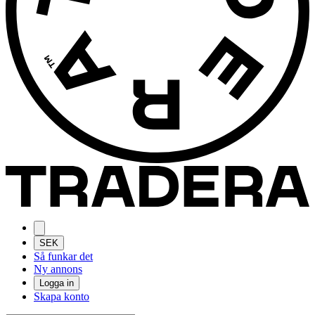
SEK
Så funkar det
Ny annons
Logga in
Skapa konto