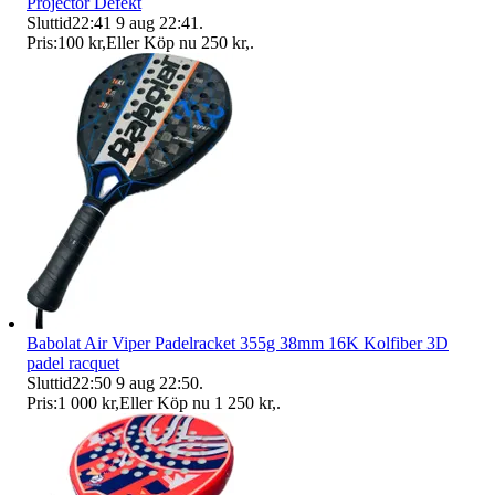
Projector Defekt
Sluttid
22:41
9 aug 22:41
.
Pris:
100 kr
,
Eller Köp nu
250 kr
,
.
Babolat Air Viper Padelracket 355g 38mm 16K Kolfiber 3D
padel racquet
Sluttid
22:50
9 aug 22:50
.
Pris:
1 000 kr
,
Eller Köp nu
1 250 kr
,
.