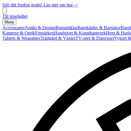
Sälj ditt fordon gratis! Läs mer om hur ->
Till innehållet
Meny
Accessoarer
Antikt & Design
Barnartiklar
Barnkläder & Barnskor
Barnl
Kameror & Optik
Frimärken
Handgjort & Konsthantverk
Hem & Hushå
Tablets & Wearables
Trädgård & Växter
TV-spel & Datorspel
Vykort &