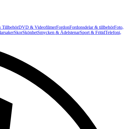
 Tillbehör
DVD & Videofilmer
Fordon
Fordonsdelar & tillbehör
Foto,
arsaker
Skor
Skönhet
Smycken & Ädelstenar
Sport & Fritid
Telefoni,