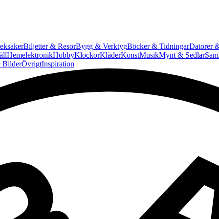
eksaker
Biljetter & Resor
Bygg & Verktyg
Böcker & Tidningar
Datorer &
ll
Hemelektronik
Hobby
Klockor
Kläder
Konst
Musik
Mynt & Sedlar
Saml
 Bilder
Övrigt
Inspiration