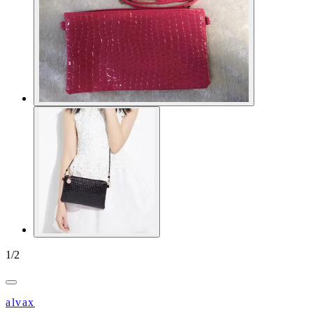
1
/
2
alvax