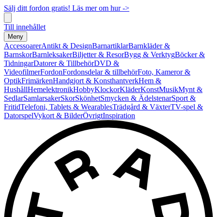
Sälj ditt fordon gratis! Läs mer om hur ->
Till innehållet
Meny
Accessoarer
Antikt & Design
Barnartiklar
Barnkläder &
Barnskor
Barnleksaker
Biljetter & Resor
Bygg & Verktyg
Böcker &
Tidningar
Datorer & Tillbehör
DVD &
Videofilmer
Fordon
Fordonsdelar & tillbehör
Foto, Kameror &
Optik
Frimärken
Handgjort & Konsthantverk
Hem &
Hushåll
Hemelektronik
Hobby
Klockor
Kläder
Konst
Musik
Mynt &
Sedlar
Samlarsaker
Skor
Skönhet
Smycken & Ädelstenar
Sport &
Fritid
Telefoni, Tablets & Wearables
Trädgård & Växter
TV-spel &
Datorspel
Vykort & Bilder
Övrigt
Inspiration