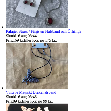
Påfågel Strass / Färgsten Halsband och Örhänge
Sluttid
16 aug 08:44
.
Pris:
169 kr
,
Eller Köp nu
175 kr
,
.
Vintage Magiskt Drakehalsband
Sluttid
16 aug 08:46
.
Pris:
89 kr
,
Eller Köp nu
99 kr
,
.