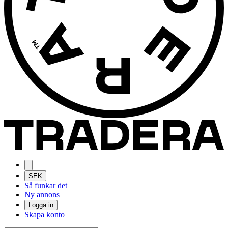
SEK
Så funkar det
Ny annons
Logga in
Skapa konto