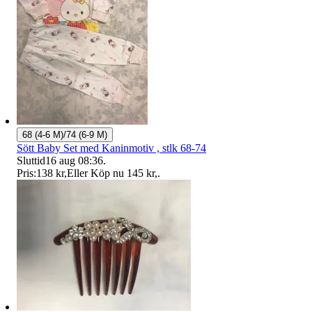
68 (4-6 M)/74 (6-9 M)
Sött Baby Set med Kaninmotiv , stlk 68-74
Sluttid
16 aug 08:36
.
Pris:
138 kr
,
Eller Köp nu
145 kr
,
.