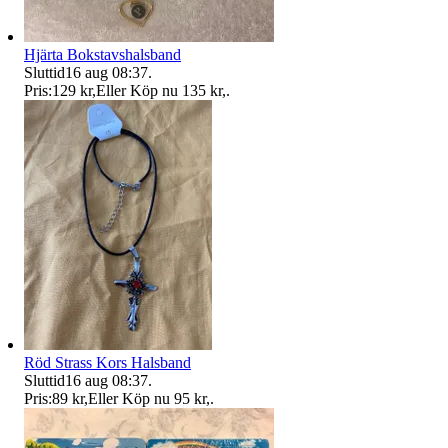
Hjärta Bokstavshalsband
Sluttid
16 aug 08:37
.
Pris:
129 kr
,
Eller Köp nu
135 kr
,
.
Röd Strass Kors Halsband
Sluttid
16 aug 08:37
.
Pris:
89 kr
,
Eller Köp nu
95 kr
,
.