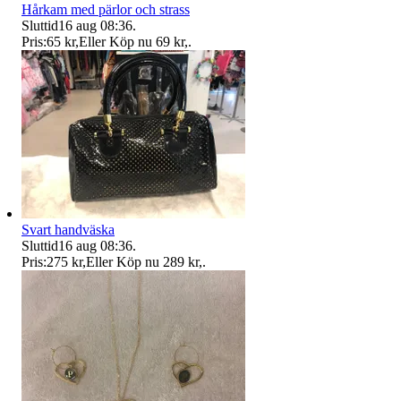
Hårkam med pärlor och strass
Sluttid
16 aug 08:36
.
Pris:
65 kr
,
Eller Köp nu
69 kr
,
.
Svart handväska
Sluttid
16 aug 08:36
.
Pris:
275 kr
,
Eller Köp nu
289 kr
,
.