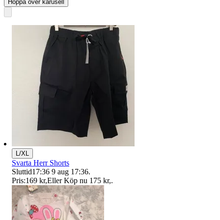
Hoppa över karusell
L/XL
Svarta Herr Shorts
Sluttid
17:36
9 aug 17:36
.
Pris:
169 kr
,
Eller Köp nu
175 kr
,
.