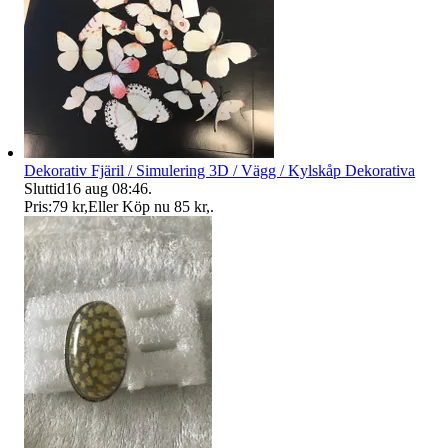
Dekorativ Fjäril / Simulering 3D / Vägg / Kylskåp Dekorativa
Sluttid
16 aug 08:46
.
Pris:
79 kr
,
Eller Köp nu
85 kr
,
.