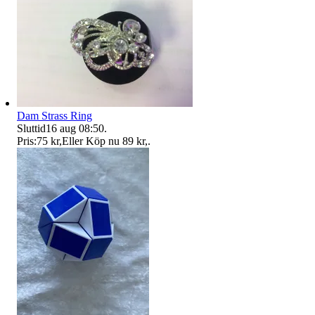
Dam Strass Ring
Sluttid
16 aug 08:50
.
Pris:
75 kr
,
Eller Köp nu
89 kr
,
.