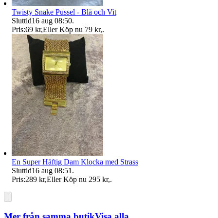
Twisty Snake Pussel - Blå och Vit
Sluttid
16 aug 08:50
.
Pris:
69 kr
,
Eller Köp nu
79 kr
,
.
En Super Häftig Dam Klocka med Strass
Sluttid
16 aug 08:51
.
Pris:
289 kr
,
Eller Köp nu
295 kr
,
.
Mer från samma butik
Visa alla