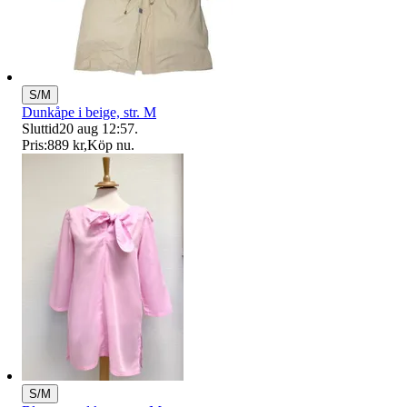
S/M
Dunkåpe i beige, str. M
Sluttid
20 aug 12:57
.
Pris:
889 kr
,
Köp nu
.
S/M