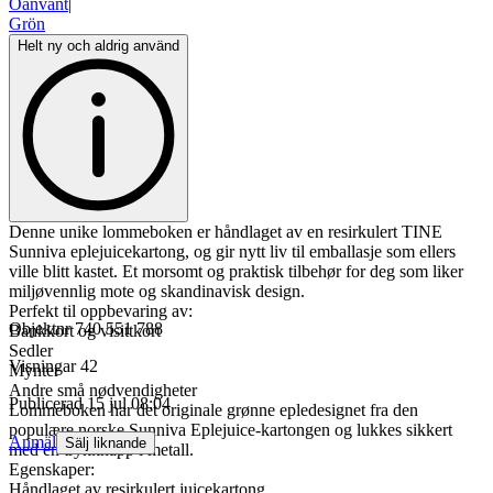
Oanvänt
|
Grön
Helt ny och aldrig använd
Denne unike lommeboken er håndlaget av en resirkulert TINE
Sunniva eplejuicekartong, og gir nytt liv til emballasje som ellers
ville blitt kastet. Et morsomt og praktisk tilbehør for deg som liker
miljøvennlig mote og skandinavisk design.
Perfekt til oppbevaring av:
Objektnr
740 551 788
Bankkort og visittkort
Sedler
Visningar
42
Mynter
Andre små nødvendigheter
Publicerad
15 jul 08:04
Lommeboken har det originale grønne epledesignet fra den
populære norske Sunniva Eplejuice-kartongen og lukkes sikkert
Anmäl
Sälj liknande
med en trykknapp i metall.
Egenskaper:
Håndlaget av resirkulert juicekartong