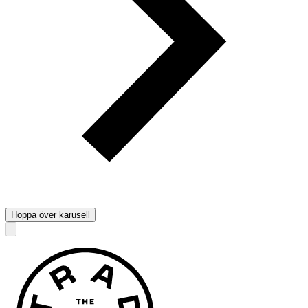
Hoppa över karusell