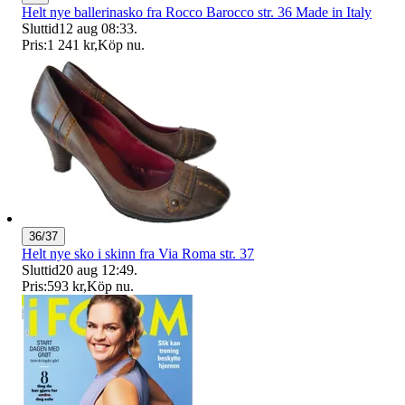
Helt nye ballerinasko fra Rocco Barocco str. 36 Made in Italy
Sluttid
12 aug 08:33
.
Pris:
1 241 kr
,
Köp nu
.
36/37
Helt nye sko i skinn fra Via Roma str. 37
Sluttid
20 aug 12:49
.
Pris:
593 kr
,
Köp nu
.