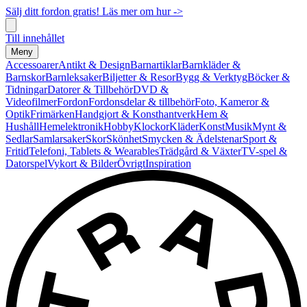
Sälj ditt fordon gratis! Läs mer om hur ->
Till innehållet
Meny
Accessoarer
Antikt & Design
Barnartiklar
Barnkläder &
Barnskor
Barnleksaker
Biljetter & Resor
Bygg & Verktyg
Böcker &
Tidningar
Datorer & Tillbehör
DVD &
Videofilmer
Fordon
Fordonsdelar & tillbehör
Foto, Kameror &
Optik
Frimärken
Handgjort & Konsthantverk
Hem &
Hushåll
Hemelektronik
Hobby
Klockor
Kläder
Konst
Musik
Mynt &
Sedlar
Samlarsaker
Skor
Skönhet
Smycken & Ädelstenar
Sport &
Fritid
Telefoni, Tablets & Wearables
Trädgård & Växter
TV-spel &
Datorspel
Vykort & Bilder
Övrigt
Inspiration