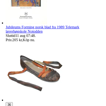
Jubileums Forming norsk blad fra 1989 Telemark
lærerhøgskole Notodden
Sluttid
11 aug 07:48
.
Pris:
205 kr
,
Köp nu
.
36