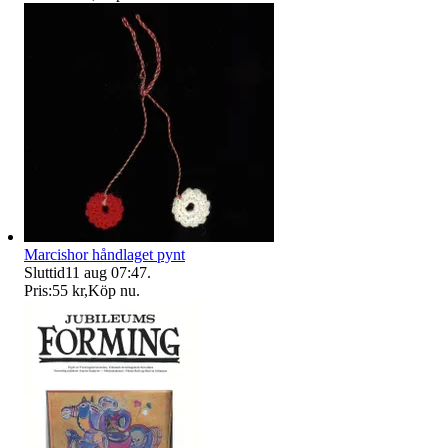
Marcishor håndlaget pynt
Sluttid
11 aug 07:47
.
Pris:
55 kr
,
Köp nu
.