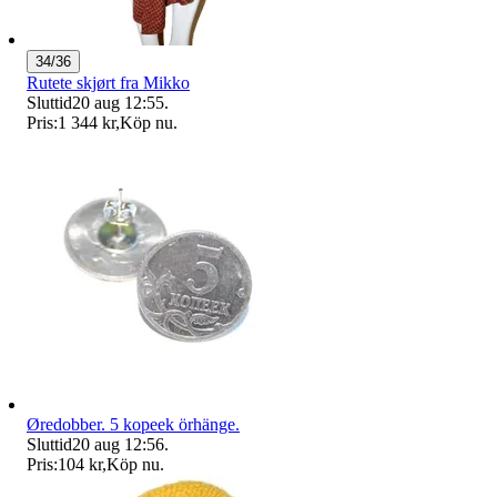
34/36
Rutete skjørt fra Mikko
Sluttid
20 aug 12:55
.
Pris:
1 344 kr
,
Köp nu
.
Øredobber. 5 kopeek örhänge.
Sluttid
20 aug 12:56
.
Pris:
104 kr
,
Köp nu
.