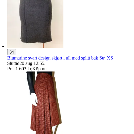
34
Blumarine svart design skjørt i ull med splitt bak Str. XS
Sluttid
20 aug 12:55
.
Pris:
1 603 kr
,
Köp nu
.