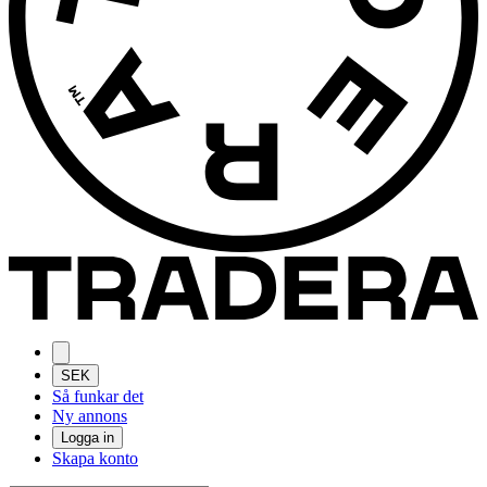
SEK
Så funkar det
Ny annons
Logga in
Skapa konto