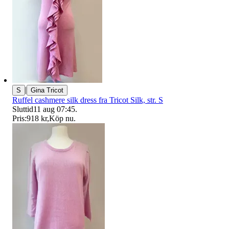
|
S
Gina Tricot
Ruffel cashmere silk dress fra Tricot Silk, str. S
Sluttid
11 aug 07:45
.
Pris:
918 kr
,
Köp nu
.