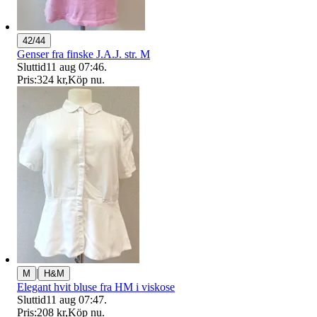
42/44
Genser fra finske J.A.J. str. M
Sluttid
11 aug 07:46
.
Pris:
324 kr
,
Köp nu
.
|
M
H&M
Elegant hvit bluse fra HM i viskose
Sluttid
11 aug 07:47
.
Pris:
208 kr
,
Köp nu
.