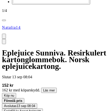
1
/
4
Natalia14
Eplejuice Sunniva. Resirkulert
kartonglommebok. Norsk
eplejuicekartong.
Slutar
13 sep 08:04
152 kr
162 kr med köparskydd.
Läs mer
Köp nu
Föreslå pris
Avslutas
13 sep 08:04