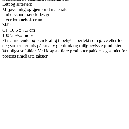
Lett og slitesterk
Miljøvennlig og gjenbrukt materiale
Unikt skandinavisk design
Hver lommebok er unik
Mål:
Ca. 10,5 x 7,5 cm
100 % øko-mote
Et sjarmerende og bærekraftig tilbehør – perfekt som gave eller for
deg som setter pris på kreativ gjenbruk og miljøbevisste produkter.
Vennligst se bilder. Ved kjøp av flere produkter pakker jeg samlet for
postens rimeligste takster.