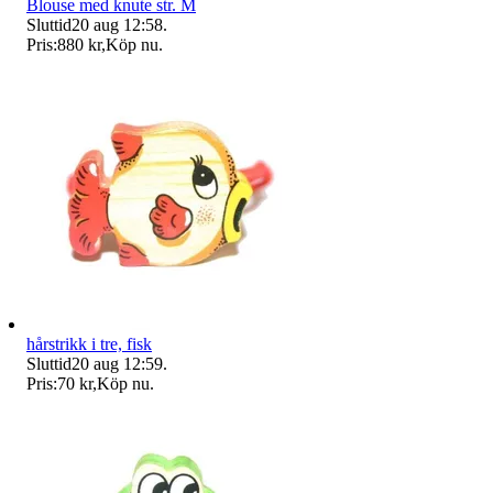
Blouse med knute str. M
Sluttid
20 aug 12:58
.
Pris:
880 kr
,
Köp nu
.
hårstrikk i tre, fisk
Sluttid
20 aug 12:59
.
Pris:
70 kr
,
Köp nu
.