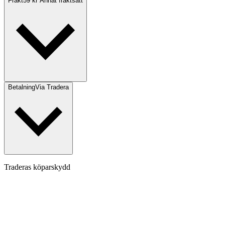
Frakt
59 kr Annat fraktsätt
Betalning
Via Tradera
Traderas köparskydd