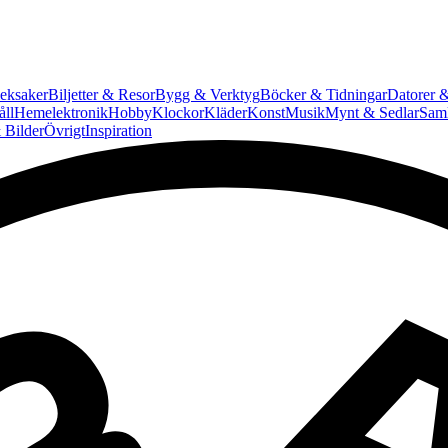
eksaker
Biljetter & Resor
Bygg & Verktyg
Böcker & Tidningar
Datorer &
ll
Hemelektronik
Hobby
Klockor
Kläder
Konst
Musik
Mynt & Sedlar
Saml
 Bilder
Övrigt
Inspiration