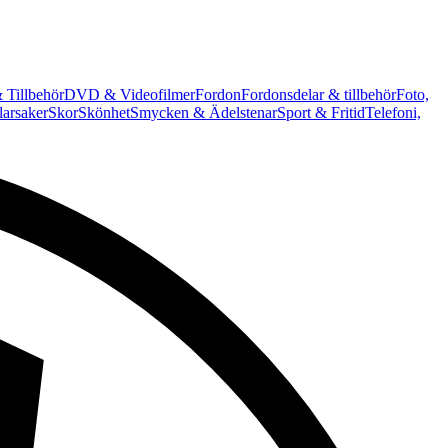
 Tillbehör
DVD & Videofilmer
Fordon
Fordonsdelar & tillbehör
Foto,
arsaker
Skor
Skönhet
Smycken & Ädelstenar
Sport & Fritid
Telefoni,