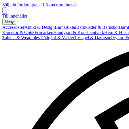
Sälj ditt fordon gratis! Läs mer om hur ->
Till innehållet
Meny
Accessoarer
Antikt & Design
Barnartiklar
Barnkläder & Barnskor
Barnl
Kameror & Optik
Frimärken
Handgjort & Konsthantverk
Hem & Hushå
Tablets & Wearables
Trädgård & Växter
TV-spel & Datorspel
Vykort &