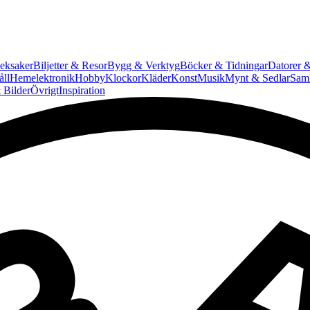
eksaker
Biljetter & Resor
Bygg & Verktyg
Böcker & Tidningar
Datorer &
ll
Hemelektronik
Hobby
Klockor
Kläder
Konst
Musik
Mynt & Sedlar
Saml
 Bilder
Övrigt
Inspiration