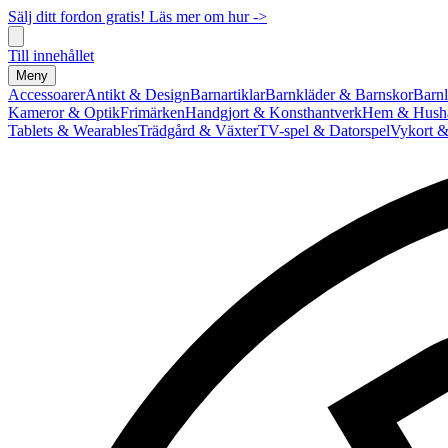
Sälj ditt fordon gratis! Läs mer om hur ->
Till innehållet
Meny
Accessoarer
Antikt & Design
Barnartiklar
Barnkläder & Barnskor
Barnl
Kameror & Optik
Frimärken
Handgjort & Konsthantverk
Hem & Hushå
Tablets & Wearables
Trädgård & Växter
TV-spel & Datorspel
Vykort &