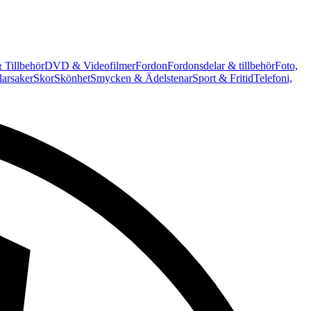
 Tillbehör
DVD & Videofilmer
Fordon
Fordonsdelar & tillbehör
Foto,
arsaker
Skor
Skönhet
Smycken & Ädelstenar
Sport & Fritid
Telefoni,