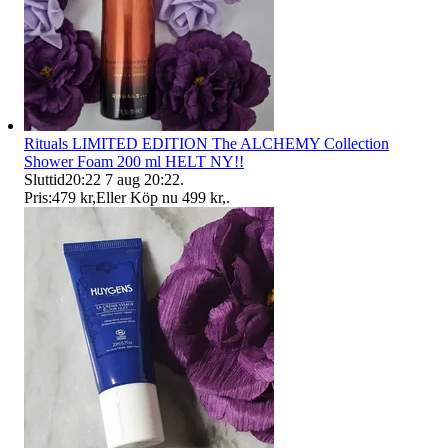
Rituals LIMITED EDITION The ALCHEMY Collection
Shower Foam 200 ml HELT NY!!
Sluttid
20:22
7 aug 20:22
.
Pris:
479 kr
,
Eller Köp nu
499 kr
,
.