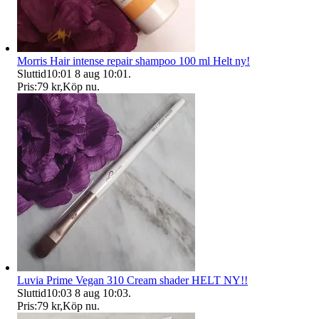
Morris Hair intense repair shampoo 100 ml Helt ny!
Sluttid
10:01
8 aug 10:01
.
Pris:
79 kr
,
Köp nu
.
Luvia Prime Vegan 310 Cream shader HELT NY!!
Sluttid
10:03
8 aug 10:03
.
Pris:
79 kr
,
Köp nu
.