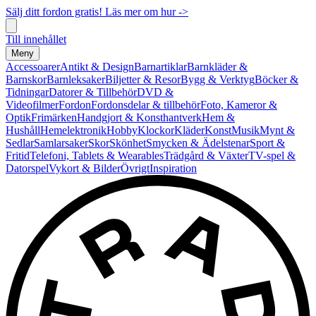
Sälj ditt fordon gratis! Läs mer om hur ->
Till innehållet
Meny
Accessoarer
Antikt & Design
Barnartiklar
Barnkläder &
Barnskor
Barnleksaker
Biljetter & Resor
Bygg & Verktyg
Böcker &
Tidningar
Datorer & Tillbehör
DVD &
Videofilmer
Fordon
Fordonsdelar & tillbehör
Foto, Kameror &
Optik
Frimärken
Handgjort & Konsthantverk
Hem &
Hushåll
Hemelektronik
Hobby
Klockor
Kläder
Konst
Musik
Mynt &
Sedlar
Samlarsaker
Skor
Skönhet
Smycken & Ädelstenar
Sport &
Fritid
Telefoni, Tablets & Wearables
Trädgård & Växter
TV-spel &
Datorspel
Vykort & Bilder
Övrigt
Inspiration