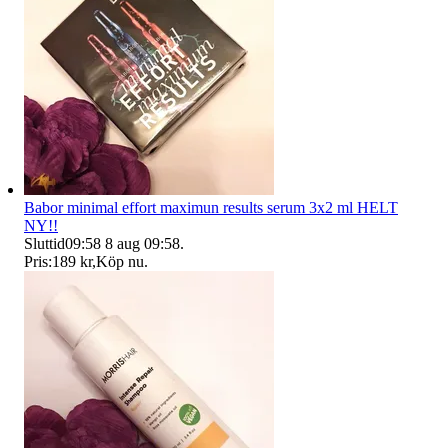
Babor minimal effort maximun results serum 3x2 ml HELT
NY!!
Sluttid
09:58
8 aug 09:58
.
Pris:
189 kr
,
Köp nu
.