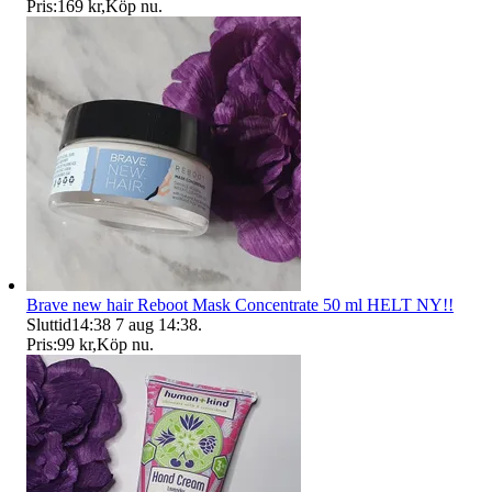
Pris:
169 kr
,
Köp nu
.
Brave new hair Reboot Mask Concentrate 50 ml HELT NY!!
Sluttid
14:38
7 aug 14:38
.
Pris:
99 kr
,
Köp nu
.