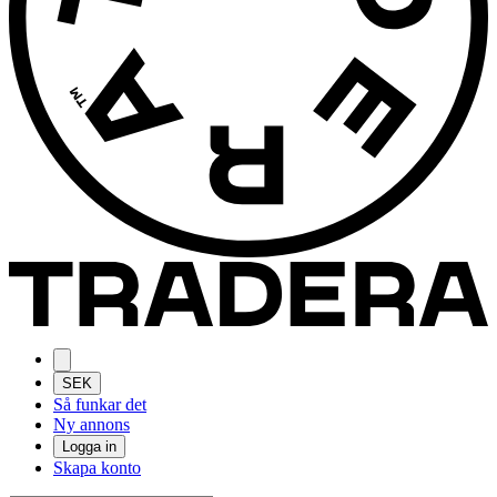
SEK
Så funkar det
Ny annons
Logga in
Skapa konto