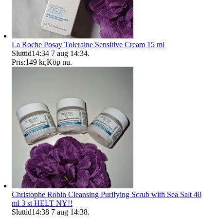
La Roche Posay Toleraine Sensitive Cream 15 ml
Sluttid
14:34
7 aug 14:34
.
Pris:
149 kr
,
Köp nu
.
Christophe Robin Cleansing Purifying Scrub with Sea Salt 40
ml 3 st HELT NY!!
Sluttid
14:38
7 aug 14:38
.