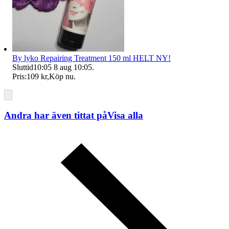
By lyko Repairing Treatment 150 ml HELT NY!
Sluttid
10:05
8 aug 10:05
.
Pris:
109 kr
,
Köp nu
.
Andra har även tittat på
Visa alla