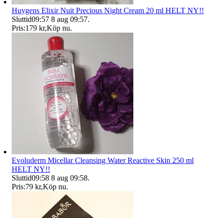
Huygens Elixir Nuit Precious Night Cream 20 ml HELT NY!!
Sluttid
09:57
8 aug 09:57
.
Pris:
179 kr
,
Köp nu
.
Evoluderm Micellar Cleansing Water Reactive Skin 250 ml
HELT NY!!
Sluttid
09:58
8 aug 09:58
.
Pris:
79 kr
,
Köp nu
.