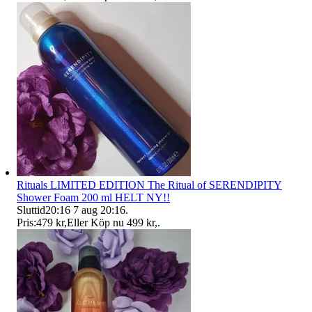
Rituals LIMITED EDITION The Ritual of SERENDIPITY
Shower Foam 200 ml HELT NY!!
Sluttid
20:16
7 aug 20:16
.
Pris:
479 kr
,
Eller Köp nu
499 kr
,
.