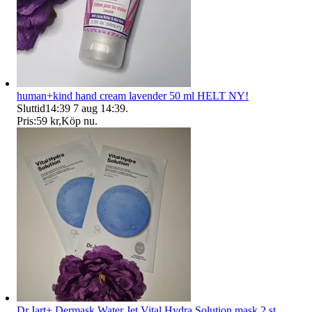
human+kind hand cream lavender 50 ml HELT NY!
Sluttid
14:39
7 aug 14:39
.
Pris:
59 kr
,
Köp nu
.
Dr.Jart+ Dermask Water Jet Vital Hydra Solution mask 2 st