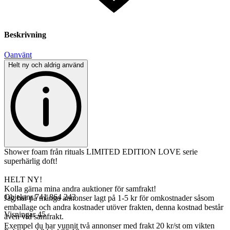
Beskrivning
Oanvänt
Helt ny och aldrig använd
Shower foam från rituals LIMITED EDITION LOVE serie
superhärlig doft!
HELT NY!
Kolla gärna mina andra auktioner för samfrakt!
Objektnr
741 864 243
Jag har på många annonser lagt på 1-5 kr för omkostnader såsom
emballage och andra kostnader utöver frakten, denna kostnad består
Visningar
45
även vid samfrakt.
Exempel du har vunnit två annonser med frakt 20 kr/st om vikten