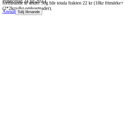
Publicerad
24 jul 20:13
fortfarande är under 50g blir totala frakten 22 kr (18kr frimärke+
(2*2kr=4kr omkostnader).
Anmäl
Sälj liknande