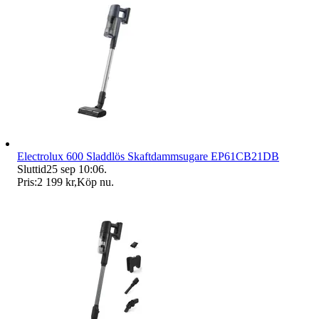
Electrolux 600 Sladdlös Skaftdammsugare EP61CB21DB
Sluttid
25 sep 10:06
.
Pris:
2 199 kr
,
Köp nu
.