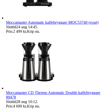
Moccamaster Automatic kaffebryggare MOC53740 (svart)
Sluttid
24 aug 14:45
.
Pris:
2 499 kr
,
Köp nu
.
Moccamaster CD Thermo Automatic Double kaffebryggare
89478
Sluttid
28 aug 10:12
.
Pris:
4 699 kr
,
Köp nu
.