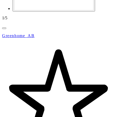
1
/
5
Greenhome_AB