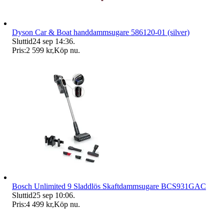
Dyson Car & Boat handdammsugare 586120-01 (silver)
Sluttid
24 sep 14:36
.
Pris:
2 599 kr
,
Köp nu
.
Bosch Unlimited 9 Sladdlös Skaftdammsugare BCS931GAC
Sluttid
25 sep 10:06
.
Pris:
4 499 kr
,
Köp nu
.