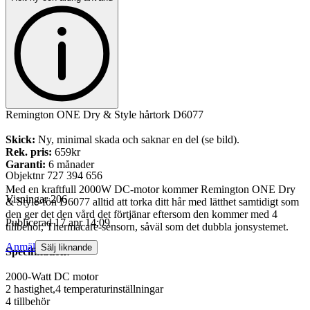
Remington ONE Dry & Style hårtork D6077
Skick:
Ny, minimal skada och saknar en del (se bild).
Rek. pris:
659kr
Garanti:
6 månader
Objektnr
727 394 656
Med en kraftfull 2000W DC-motor kommer Remington ONE Dry
Visningar
206
& Style-fön D6077 alltid att torka ditt hår med lätthet samtidigt som
den ger det den vård det förtjänar eftersom den kommer med 4
Publicerad
17 apr 14:09
tillbehör, Thermacare-sensorn, såväl som det dubbla jonsystemet.
Anmäl
Sälj liknande
Specifikation:
2000-Watt DC motor
2 hastighet,4 temperaturinställningar
4 tillbehör