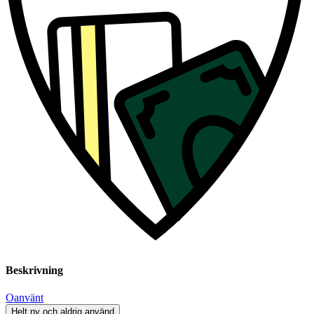
Beskrivning
Oanvänt
Helt ny och aldrig använd