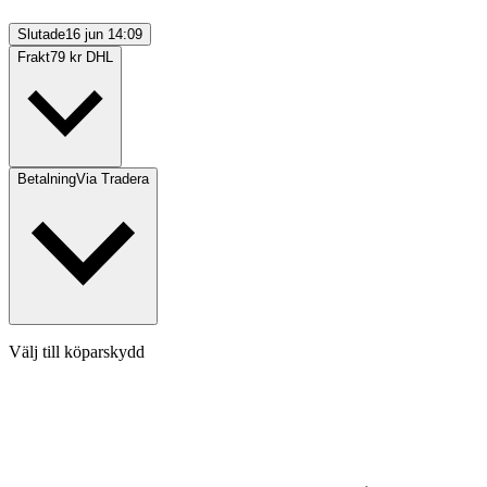
Slutade
16 jun 14:09
Frakt
79 kr DHL
Betalning
Via Tradera
Välj till köparskydd