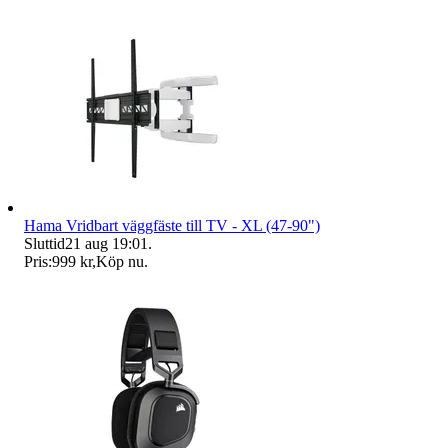
Hama Vridbart väggfäste till TV - XL (47-90")
Sluttid
21 aug 19:01
.
Pris:
999 kr
,
Köp nu
.