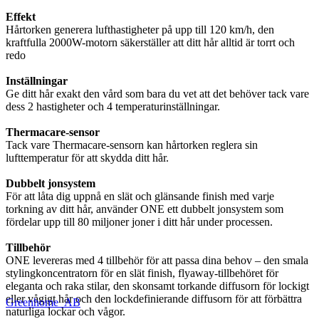
Effekt
Hårtorken generera lufthastigheter på upp till 120 km/h, den
kraftfulla 2000W-motorn säkerställer att ditt hår alltid är torrt och
redo
Inställningar
Ge ditt hår exakt den vård som bara du vet att det behöver tack vare
dess 2 hastigheter och 4 temperaturinställningar.
Thermacare-sensor
Tack vare Thermacare-sensorn kan hårtorken reglera sin
lufttemperatur för att skydda ditt hår.
Dubbelt jonsystem
För att låta dig uppnå en slät och glänsande finish med varje
torkning av ditt hår, använder ONE ett dubbelt jonsystem som
fördelar upp till 80 miljoner joner i ditt hår under processen.
Tillbehör
ONE levereras med 4 tillbehör för att passa dina behov – den smala
stylingkoncentratorn för en slät finish, flyaway-tillbehöret för
eleganta och raka stilar, den skonsamt torkande diffusorn för lockigt
eller vågigt hår och den lockdefinierande diffusorn för att förbättra
Greenhome_AB
naturliga lockar och vågor.