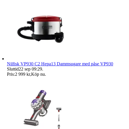
Nilfisk VP930 C2 Hepa13 Dammsugare med påse VP930
Sluttid
22 sep 09:29
.
Pris:
2 999 kr
,
Köp nu
.