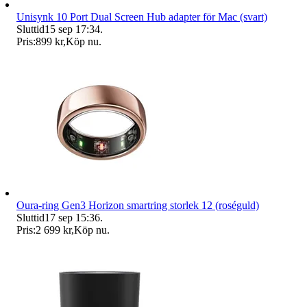
Unisynk 10 Port Dual Screen Hub adapter för Mac (svart)
Sluttid
15 sep 17:34
.
Pris:
899 kr
,
Köp nu
.
Oura-ring Gen3 Horizon smartring storlek 12 (roséguld)
Sluttid
17 sep 15:36
.
Pris:
2 699 kr
,
Köp nu
.