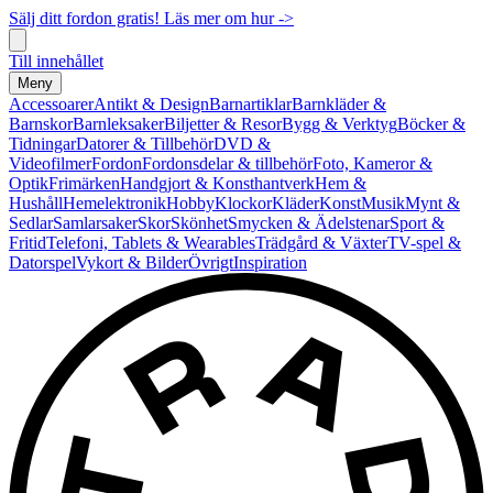
Sälj ditt fordon gratis! Läs mer om hur ->
Till innehållet
Meny
Accessoarer
Antikt & Design
Barnartiklar
Barnkläder &
Barnskor
Barnleksaker
Biljetter & Resor
Bygg & Verktyg
Böcker &
Tidningar
Datorer & Tillbehör
DVD &
Videofilmer
Fordon
Fordonsdelar & tillbehör
Foto, Kameror &
Optik
Frimärken
Handgjort & Konsthantverk
Hem &
Hushåll
Hemelektronik
Hobby
Klockor
Kläder
Konst
Musik
Mynt &
Sedlar
Samlarsaker
Skor
Skönhet
Smycken & Ädelstenar
Sport &
Fritid
Telefoni, Tablets & Wearables
Trädgård & Växter
TV-spel &
Datorspel
Vykort & Bilder
Övrigt
Inspiration