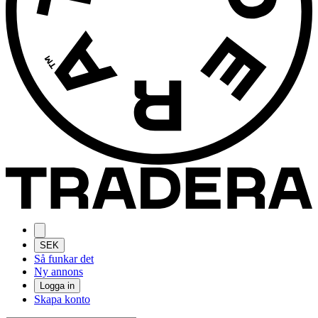
SEK
Så funkar det
Ny annons
Logga in
Skapa konto