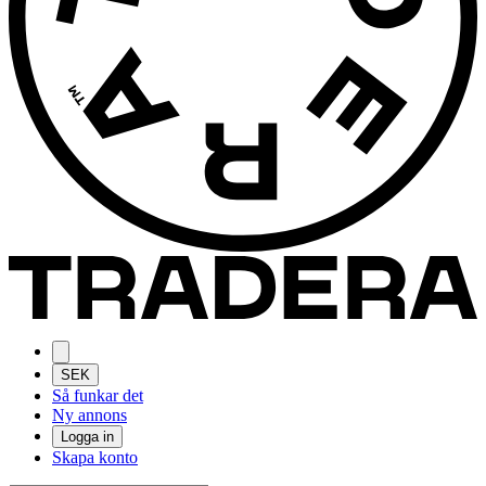
SEK
Så funkar det
Ny annons
Logga in
Skapa konto