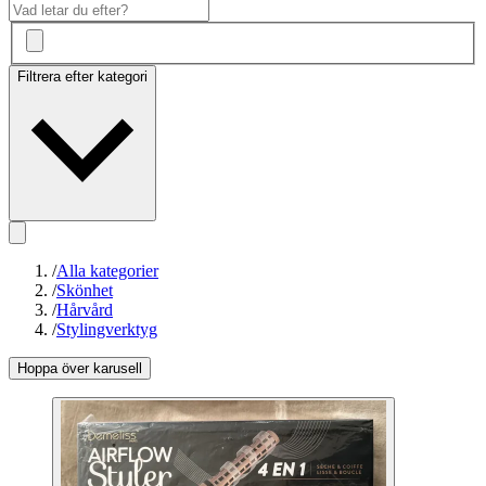
Filtrera efter kategori
/
Alla kategorier
/
Skönhet
/
Hårvård
/
Stylingverktyg
Hoppa över karusell