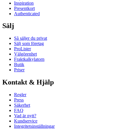
Inspiration
Presentkort
Authenticated
Sälj
Så säljer du privat
Sälj som företag
ProLister
Välgörenhet
Fraktkalkylatorn
Butik
Priser
Kontakt & Hjälp
Regler
Press
Säkerhet
FAQ
Vad är nytt?
Kundservice
Integritetsinställningar