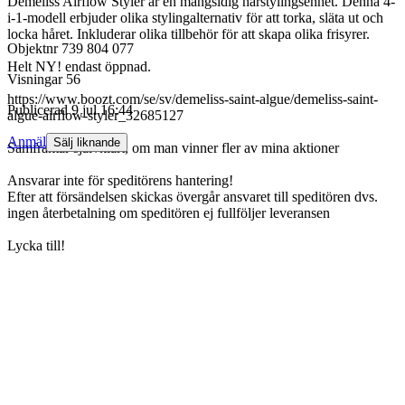
Demeliss Airflow Styler är en mångsidig hårstylingsenhet. Denna 4-
i-1-modell erbjuder olika stylingalternativ för att torka, släta ut och
locka håret. Inkluderar olika tillbehör för att skapa olika frisyrer.
Objektnr
739 804 077
Helt NY! endast öppnad.
Visningar
56
https://www.boozt.com/se/sv/demeliss-saint-algue/demeliss-saint-
Publicerad
9 jul 16:44
algue-airflow-styler_32685127
Anmäl
Sälj liknande
Samfraktar självklart, om man vinner fler av mina aktioner
Ansvarar inte för speditörens hantering!
Efter att försändelsen skickas övergår ansvaret till speditören dvs.
ingen återbetalning om speditören ej fullföljer leveransen
Lycka till!