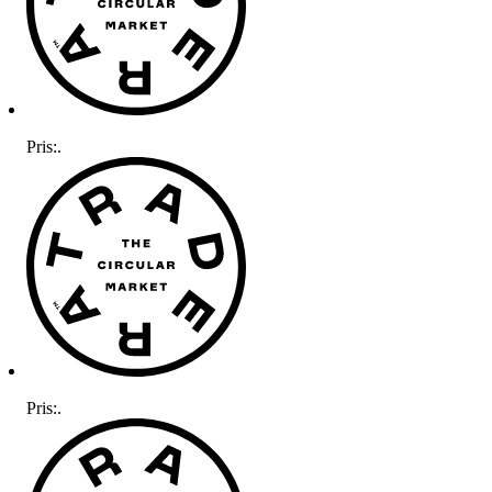
Pris:
.
Pris:
.