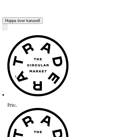
Hoppa över karusell
Pris:
.