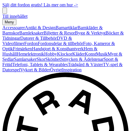
Sälj ditt fordon gratis! Läs mer om hur ->
Till innehållet
Meny
Accessoarer
Antikt & Design
Barnartiklar
Barnkläder &
Barnskor
Barnleksaker
Biljetter & Resor
Bygg & Verktyg
Böcker &
Tidningar
Datorer & Tillbehör
DVD &
Videofilmer
Fordon
Fordonsdelar & tillbehör
Foto, Kameror &
Optik
Frimärken
Handgjort & Konsthantverk
Hem &
Hushåll
Hemelektronik
Hobby
Klockor
Kläder
Konst
Musik
Mynt &
Sedlar
Samlarsaker
Skor
Skönhet
Smycken & Ädelstenar
Sport &
Fritid
Telefoni, Tablets & Wearables
Trädgård & Växter
TV-spel &
Datorspel
Vykort & Bilder
Övrigt
Inspiration