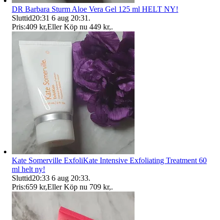
DR Barbara Sturm Aloe Vera Gel 125 ml HELT NY!
Sluttid
20:31
6 aug 20:31
.
Pris:
409 kr
,
Eller Köp nu
449 kr
,
.
Kate Somerville ExfoliKate Intensive Exfoliating Treatment 60
ml helt ny!
Sluttid
20:33
6 aug 20:33
.
Pris:
659 kr
,
Eller Köp nu
709 kr
,
.