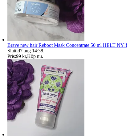
Brave new hair Reboot Mask Concentrate 50 ml HELT NY!!
Sluttid
7 aug 14:38
.
Pris:
99 kr
,
Köp nu
.