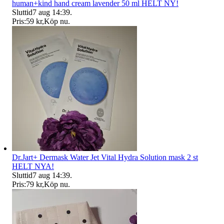
human+kind hand cream lavender 50 ml HELT NY!
Sluttid
7 aug 14:39
.
Pris:
59 kr
,
Köp nu
.
Dr.Jart+ Dermask Water Jet Vital Hydra Solution mask 2 st
HELT NYA!
Sluttid
7 aug 14:39
.
Pris:
79 kr
,
Köp nu
.