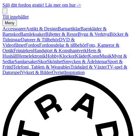
Sälj ditt fordon gratis! Läs mer om hur ->
Till innehållet
Meny
Accessoarer
Antikt & Design
Barnartiklar
Barnkläder &
Barnskor
Barnleksaker
Biljetter & Resor
Bygg & Verktyg
Böcker &
Tidningar
Datorer & Tillbehör
DVD &
Videofilmer
Fordon
Fordonsdelar & tillbehör
Foto, Kameror &
Optik
Frimärken
Handgjort & Konsthantverk
Hem &
Hushåll
Hemelektronik
Hobby
Klockor
Kläder
Konst
Musik
Mynt &
Sedlar
Samlarsaker
Skor
Skönhet
Smycken & Ädelstenar
Sport &
Fritid
Telefoni, Tablets & Wearables
Trädgård & Växter
TV-spel &
Datorspel
Vykort & Bilder
Övrigt
Inspiration