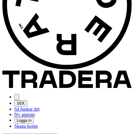
SEK
Så funkar det
Ny annons
Logga in
Skapa konto