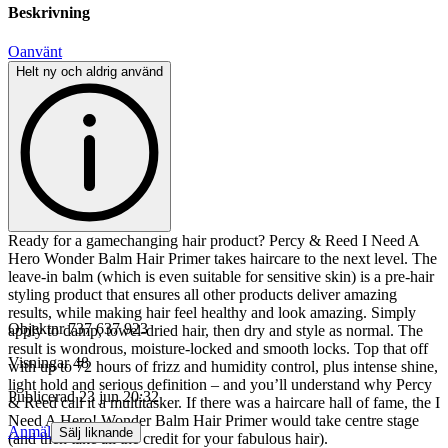
Beskrivning
Oanvänt
Helt ny och aldrig använd
Ready for a gamechanging hair product? Percy & Reed I Need A
Hero Wonder Balm Hair Primer takes haircare to the next level. The
leave-in balm (which is even suitable for sensitive skin) is a pre-hair
styling product that ensures all other products deliver amazing
results, while making hair feel healthy and look amazing. Simply
Objektnr
737 637 923
apply to damp, towel-dried hair, then dry and style as normal. The
result is wondrous, moisture-locked and smooth locks. Top that off
Visningar
48
with up to 72 hours of frizz and humidity control, plus intense shine,
light hold and serious definition – and you’ll understand why Percy
Publicerad
23 jun 20:32
& Reed call it a multitasker. If there was a haircare hall of fame, the I
Need A Hero! Wonder Balm Hair Primer would take centre stage
Anmäl
Sälj liknande
(and then take all the credit for your fabulous hair).