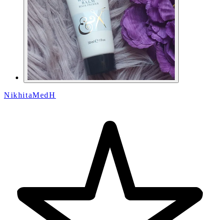
NikhitaMedH