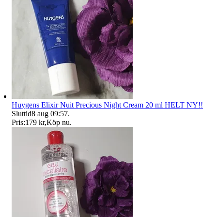
Huygens Elixir Nuit Precious Night Cream 20 ml HELT NY!!
Sluttid
8 aug 09:57
.
Pris:
179 kr
,
Köp nu
.