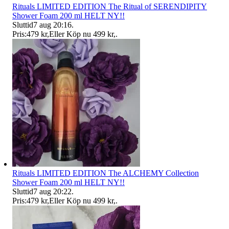
Rituals LIMITED EDITION The Ritual of SERENDIPITY
Shower Foam 200 ml HELT NY!!
Sluttid
7 aug 20:16
.
Pris:
479 kr
,
Eller Köp nu
499 kr
,
.
Rituals LIMITED EDITION The ALCHEMY Collection
Shower Foam 200 ml HELT NY!!
Sluttid
7 aug 20:22
.
Pris:
479 kr
,
Eller Köp nu
499 kr
,
.