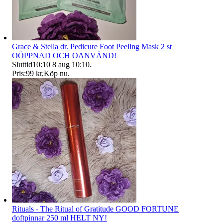
Grace & Stella dr. Pedicure Foot Peeling Mask 2 st
OÖPPNAD OCH OANVÄND!
Sluttid
10:10
8 aug 10:10
.
Pris:
99 kr
,
Köp nu
.
Rituals - The Ritual of Gratitude GOOD FORTUNE
doftpinnar 250 ml HELT NY!