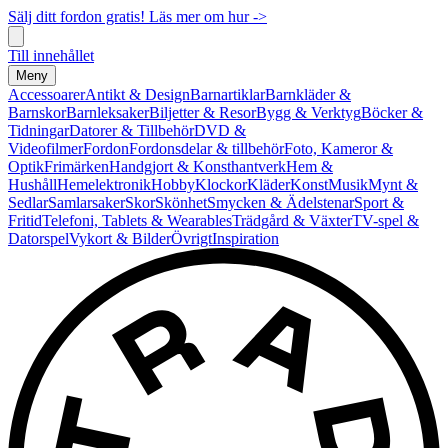
Sälj ditt fordon gratis! Läs mer om hur ->
Till innehållet
Meny
Accessoarer
Antikt & Design
Barnartiklar
Barnkläder &
Barnskor
Barnleksaker
Biljetter & Resor
Bygg & Verktyg
Böcker &
Tidningar
Datorer & Tillbehör
DVD &
Videofilmer
Fordon
Fordonsdelar & tillbehör
Foto, Kameror &
Optik
Frimärken
Handgjort & Konsthantverk
Hem &
Hushåll
Hemelektronik
Hobby
Klockor
Kläder
Konst
Musik
Mynt &
Sedlar
Samlarsaker
Skor
Skönhet
Smycken & Ädelstenar
Sport &
Fritid
Telefoni, Tablets & Wearables
Trädgård & Växter
TV-spel &
Datorspel
Vykort & Bilder
Övrigt
Inspiration