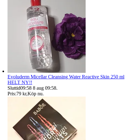
Evoluderm Micellar Cleansing Water Reactive Skin 250 ml
HELT NY!!
Sluttid
09:58
8 aug 09:58
.
Pris:
79 kr
,
Köp nu
.