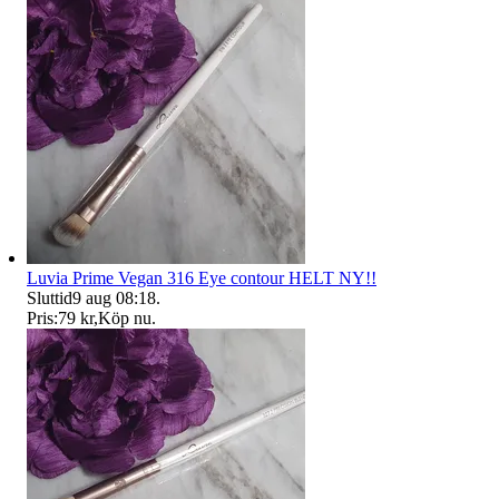
Luvia Prime Vegan 316 Eye contour HELT NY!!
Sluttid
9 aug 08:18
.
Pris:
79 kr
,
Köp nu
.