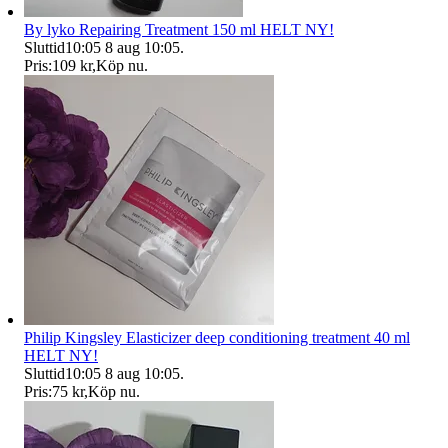
By lyko Repairing Treatment 150 ml HELT NY!
Sluttid
10:05
8 aug 10:05
.
Pris:
109 kr
,
Köp nu
.
Philip Kingsley Elasticizer deep conditioning treatment 40 ml
HELT NY!
Sluttid
10:05
8 aug 10:05
.
Pris:
75 kr
,
Köp nu
.