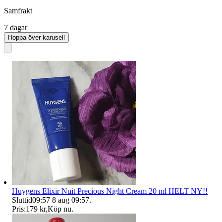
Samfrakt
7 dagar
Hoppa över karusell
Huygens Elixir Nuit Precious Night Cream 20 ml HELT NY!!
Sluttid
09:57
8 aug 09:57
.
Pris:
179 kr
,
Köp nu
.