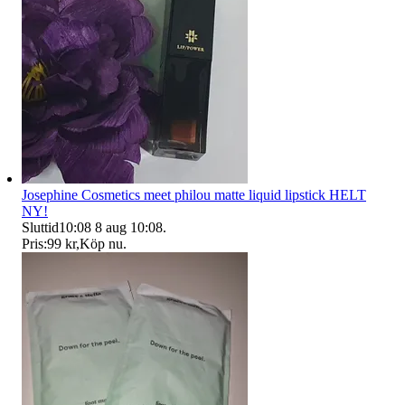
Josephine Cosmetics meet philou matte liquid lipstick HELT
NY!
Sluttid
10:08
8 aug 10:08
.
Pris:
99 kr
,
Köp nu
.