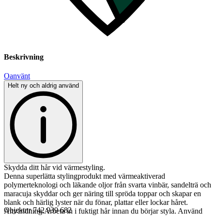
Beskrivning
Oanvänt
Helt ny och aldrig använd
Skydda ditt hår vid värmestyling.
Denna superlätta stylingprodukt med värmeaktiverad
polymerteknologi och läkande oljor från svarta vinbär, sandelträ och
maracuja skyddar och ger näring till spröda toppar och skapar en
blank och härlig lyster när du fönar, plattar eller lockar håret.
Objektnr
742 939 682
Användning:Arbeta in i fuktigt hår innan du börjar styla. Använd