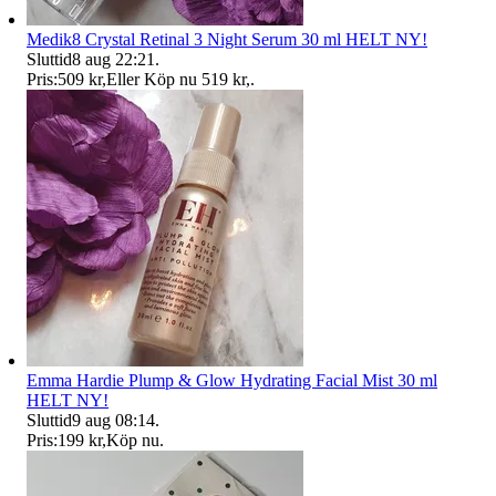
Medik8 Crystal Retinal 3 Night Serum 30 ml HELT NY!
Sluttid
8 aug 22:21
.
Pris:
509 kr
,
Eller Köp nu
519 kr
,
.
Emma Hardie Plump & Glow Hydrating Facial Mist 30 ml
HELT NY!
Sluttid
9 aug 08:14
.
Pris:
199 kr
,
Köp nu
.