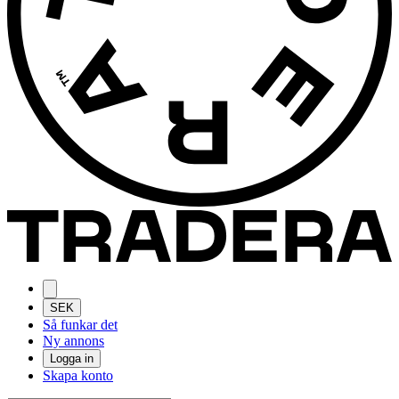
SEK
Så funkar det
Ny annons
Logga in
Skapa konto