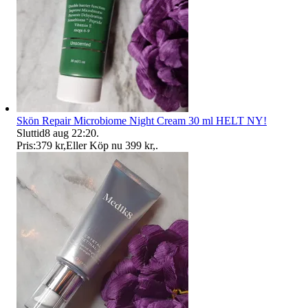
Skön Repair Microbiome Night Cream 30 ml HELT NY!
Sluttid
8 aug 22:20
.
Pris:
379 kr
,
Eller Köp nu
399 kr
,
.