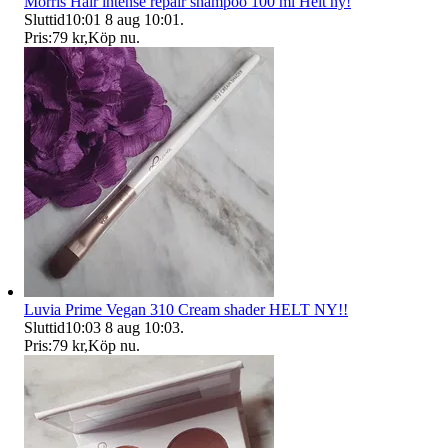
Morris Hair intense repair shampoo 100 ml Helt ny!
Sluttid
10:01
8 aug 10:01
.
Pris:
79 kr
,
Köp nu
.
Luvia Prime Vegan 310 Cream shader HELT NY!!
Sluttid
10:03
8 aug 10:03
.
Pris:
79 kr
,
Köp nu
.