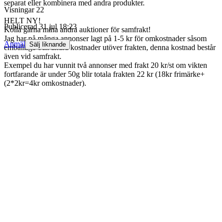
separat eller kombinera med andra produkter.
Visningar
22
HELT NY!
Publicerad
31 jul 18:23
Kolla gärna mina andra auktioner för samfrakt!
Jag har på många annonser lagt på 1-5 kr för omkostnader såsom
Anmäl
Sälj liknande
emballage och andra kostnader utöver frakten, denna kostnad består
även vid samfrakt.
Exempel du har vunnit två annonser med frakt 20 kr/st om vikten
fortfarande är under 50g blir totala frakten 22 kr (18kr frimärke+
(2*2kr=4kr omkostnader).