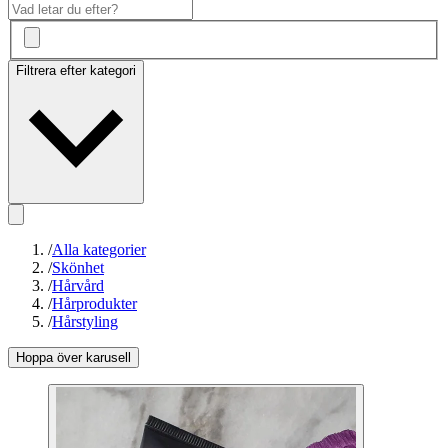
Filtrera efter kategori
/
Alla kategorier
/
Skönhet
/
Hårvård
/
Hårprodukter
/
Hårstyling
Hoppa över karusell