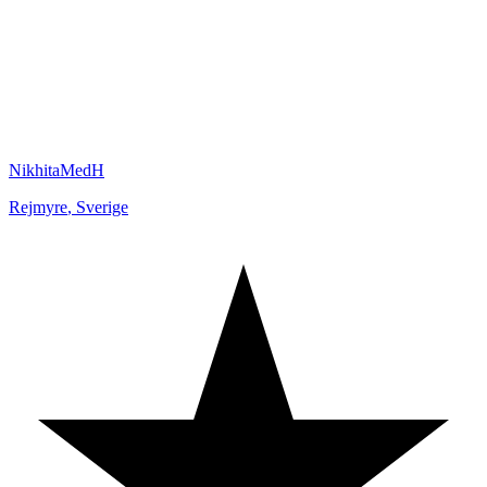
NikhitaMedH
Rejmyre
,
Sverige