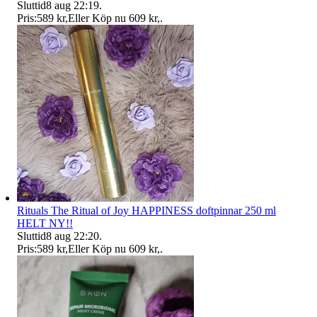
Sluttid
8 aug 22:19
.
Pris:
589 kr
,
Eller Köp nu
609 kr
,
.
Rituals The Ritual of Joy HAPPINESS doftpinnar 250 ml
HELT NY!!
Sluttid
8 aug 22:20
.
Pris:
589 kr
,
Eller Köp nu
609 kr
,
.