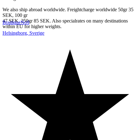
We also ship abroad worldwide. Freightcharge worldwide 50gr 35
SEK, 100 gr
47 SEK, 250gr 85 SEK. Also specialrates on many destinations
BoutiqueNo9
within EU for higher weights.
Helsingborg
,
Sverige