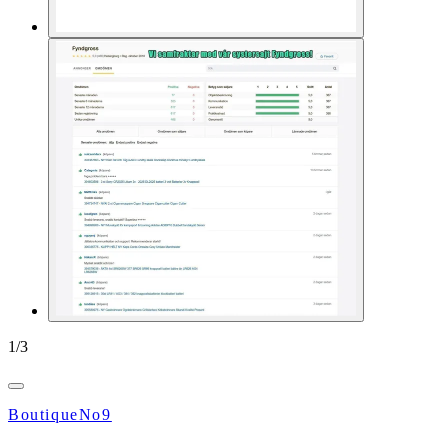
1
/
3
BoutiqueNo9