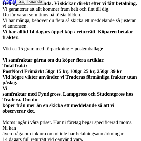
Anmäl
Sälj liknande
Helt nya och oanvända. Vi skickar direkt efter vi fått betalning.
Vi garanterar att allt kommer fram helt och fint till dig.
Du får varan som finns på första bilden.
Vi har många, behöver du flera så skicka ett meddelande så justerar
vi annonsen.
Vi har alltid 14 dagars öppet köp / returrätt. Köparen betalar
frakter.
Vikt ca 15 gram med förpackning + postemballag
e
Vi samfraktar gärna om du köper flera artiklar.
Total frakt:
PostNord Frimärkt 50gr 15 kr, 100gr 25 kr, 250gr 39 kr
Vid högre vikter använder vi Traderas förmånliga frakter utan
påslag.
Vi
samfraktar med Fyndgross, Lampgross och Studentgross hos
Tradera. Om du
köper från mer än en skicka ett meddelande så att vi
observerar det.
Moms ingår i våra priser. Har ni företag begär specificerad moms.
Ni kan
även fråga om faktura om ni inte har betalningsanmärkningar.
14 dagars full returrätt vid oanvänd vara.