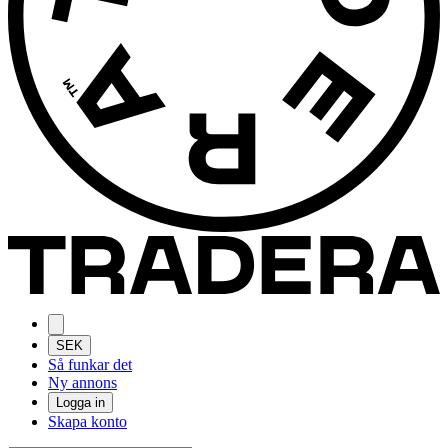
SEK
Så funkar det
Ny annons
Logga in
Skapa konto