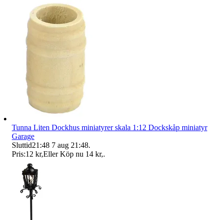
Tunna Liten Dockhus miniatyrer skala 1:12 Dockskåp miniatyr
Garage
Sluttid
21:48
7 aug 21:48
.
Pris:
12 kr
,
Eller Köp nu
14 kr
,
.