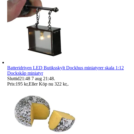
Batteridriven LED Butiksskylt Dockhus miniatyrer skala 1:12
Dockskåp miniatyr
Sluttid
21:48
7 aug 21:48
.
Pris:
195 kr
,
Eller Köp nu
322 kr
,
.