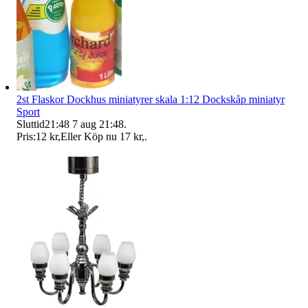
2st Flaskor Dockhus miniatyrer skala 1:12 Dockskåp miniatyr
Sport
Sluttid
21:48
7 aug 21:48
.
Pris:
12 kr
,
Eller Köp nu
17 kr
,
.