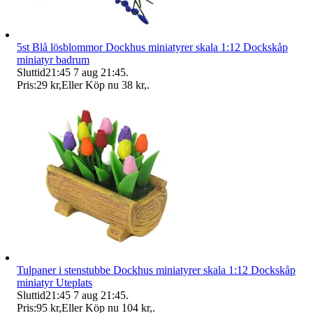
5st Blå lösblommor Dockhus miniatyrer skala 1:12 Dockskåp
miniatyr badrum
Sluttid
21:45
7 aug 21:45
.
Pris:
29 kr
,
Eller Köp nu
38 kr
,
.
Tulpaner i stenstubbe Dockhus miniatyrer skala 1:12 Dockskåp
miniatyr Uteplats
Sluttid
21:45
7 aug 21:45
.
Pris:
95 kr
,
Eller Köp nu
104 kr
,
.