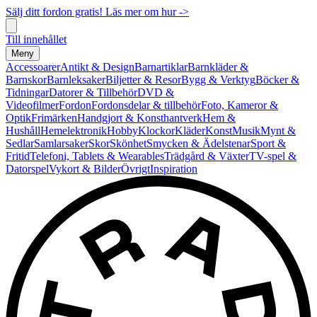
Sälj ditt fordon gratis! Läs mer om hur ->
Till innehållet
Meny
Accessoarer
Antikt & Design
Barnartiklar
Barnkläder &
Barnskor
Barnleksaker
Biljetter & Resor
Bygg & Verktyg
Böcker &
Tidningar
Datorer & Tillbehör
DVD &
Videofilmer
Fordon
Fordonsdelar & tillbehör
Foto, Kameror &
Optik
Frimärken
Handgjort & Konsthantverk
Hem &
Hushåll
Hemelektronik
Hobby
Klockor
Kläder
Konst
Musik
Mynt &
Sedlar
Samlarsaker
Skor
Skönhet
Smycken & Ädelstenar
Sport &
Fritid
Telefoni, Tablets & Wearables
Trädgård & Växter
TV-spel &
Datorspel
Vykort & Bilder
Övrigt
Inspiration