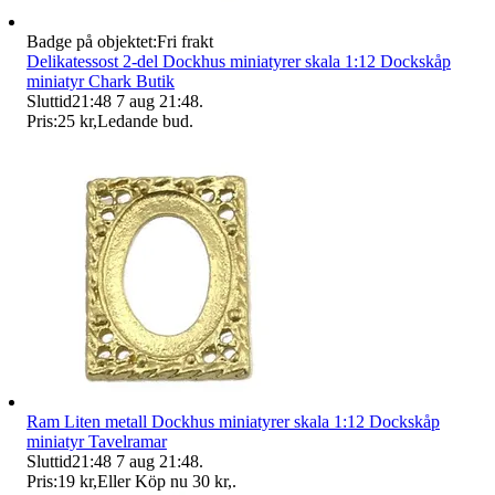
Badge på objektet:
Fri frakt
Delikatessost 2-del Dockhus miniatyrer skala 1:12 Dockskåp
miniatyr Chark Butik
Sluttid
21:48
7 aug 21:48
.
Pris:
25 kr
,
Ledande bud
.
Ram Liten metall Dockhus miniatyrer skala 1:12 Dockskåp
miniatyr Tavelramar
Sluttid
21:48
7 aug 21:48
.
Pris:
19 kr
,
Eller Köp nu
30 kr
,
.