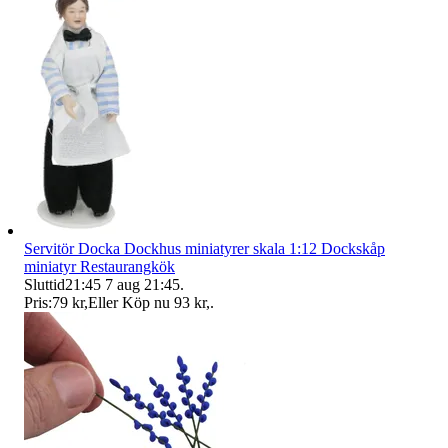
Servitör Docka Dockhus miniatyrer skala 1:12 Dockskåp
miniatyr Restaurangkök
Sluttid
21:45
7 aug 21:45
.
Pris:
79 kr
,
Eller Köp nu
93 kr
,
.