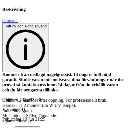
Beskrivning
Oanvänt
Helt ny och aldrig använd
Kommer från nedlagd nagelgrossist. 14 dagars fullt nöjd
garanti. Skulle varan inte motsvara dina förväntningar när du
provat så kontakta oss inom 14 dagar från du erhållit varan
och du får pengarna tillbaka.
Objektnr
737 082 536
Hållbar 12 månader efter öppning. För professionellt bruk.
Härdas i ca 2 minuter (36 W UV-lampa).
Visningar
41
Innehåll: 5 gram
Mellantjock. Självutjämnande.
Publicerad
19 jun 21:25
#glamandbeauty