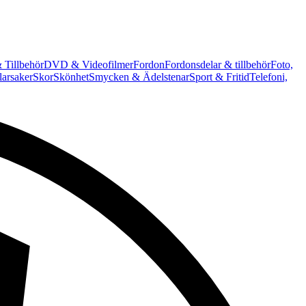
 Tillbehör
DVD & Videofilmer
Fordon
Fordonsdelar & tillbehör
Foto,
arsaker
Skor
Skönhet
Smycken & Ädelstenar
Sport & Fritid
Telefoni,