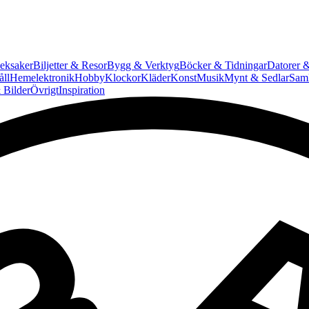
eksaker
Biljetter & Resor
Bygg & Verktyg
Böcker & Tidningar
Datorer &
ll
Hemelektronik
Hobby
Klockor
Kläder
Konst
Musik
Mynt & Sedlar
Saml
 Bilder
Övrigt
Inspiration