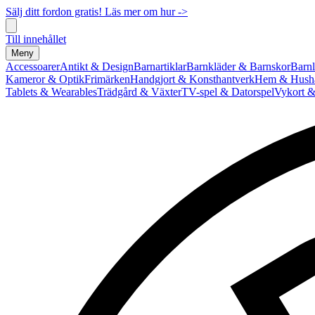
Sälj ditt fordon gratis! Läs mer om hur ->
Till innehållet
Meny
Accessoarer
Antikt & Design
Barnartiklar
Barnkläder & Barnskor
Barnl
Kameror & Optik
Frimärken
Handgjort & Konsthantverk
Hem & Hushå
Tablets & Wearables
Trädgård & Växter
TV-spel & Datorspel
Vykort &