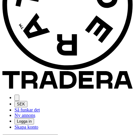
SEK
Så funkar det
Ny annons
Logga in
Skapa konto