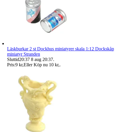
Läskburkar 2 st Dockhus miniatyrer skala 1:12 Dockskåp
miniatyr Stranden
Sluttid
20:37
8 aug 20:37
.
Pris:
9 kr
,
Eller Köp nu
10 kr
,
.