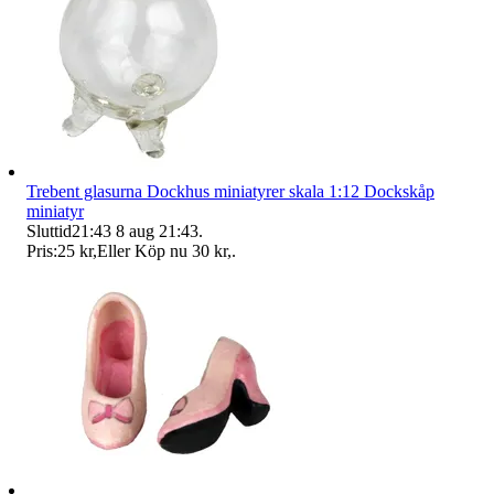
Trebent glasurna Dockhus miniatyrer skala 1:12 Dockskåp
miniatyr
Sluttid
21:43
8 aug 21:43
.
Pris:
25 kr
,
Eller Köp nu
30 kr
,
.