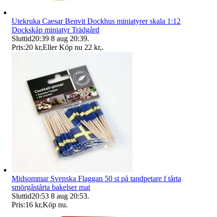
Utekruka Caesar Benvit Dockhus miniatyrer skala 1:12
Dockskåp miniatyr Trädgård
Sluttid
20:39
8 aug 20:39
.
Pris:
20 kr
,
Eller Köp nu
22 kr
,
.
Midsommar Svenska Flaggan 50 st på tandpetare f tårta
smörgåstårta bakelser mat
Sluttid
20:53
8 aug 20:53
.
Pris:
16 kr
,
Köp nu
.