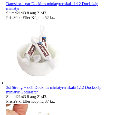
Damskor 1 par Dockhus miniatyrer skala 1:12 Dockskåp
miniatyr
Sluttid
21:43
8 aug 21:43
.
Pris:
39 kr
,
Eller Köp nu
52 kr
,
.
3st Strong + skål Dockhus miniatyrer skala 1:12 Dockskåp
miniatyr Godisaffär
Sluttid
21:43
8 aug 21:43
.
Pris:
29 kr
,
Eller Köp nu
37 kr
,
.