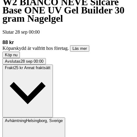
W2 BIANCO NEVE Silcare
Base ONE UV Gel Builder 30
gram Nagelgel
Slutar
28 sep 00:00
88 kr
Köparskydd är valfritt hos företag.
Läs mer
Köp nu
Avslutas
28 sep 00:00
Frakt
25 kr Annat fraktsätt
Avhämtning
Helsingborg, Sverige