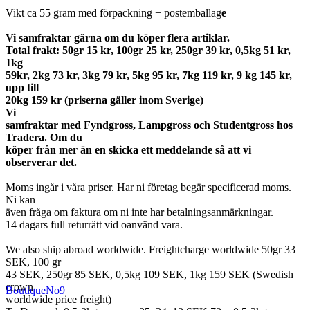
Vikt ca 55 gram med förpackning + postemballag
e
Vi samfraktar gärna om du köper flera artiklar.
Total frakt: 50gr 15 kr, 100gr 25 kr, 250gr 39 kr, 0,5kg 51 kr,
1kg
59kr, 2kg 73 kr, 3kg 79 kr, 5kg 95 kr, 7kg 119 kr, 9 kg 145 kr,
upp till
20kg 159 kr (priserna gäller inom Sverige)
Vi
samfraktar med Fyndgross, Lampgross och Studentgross hos
Tradera. Om du
köper från mer än en skicka ett meddelande så att vi
observerar det.
Moms ingår i våra priser. Har ni företag begär specificerad moms.
Ni kan
även fråga om faktura om ni inte har betalningsanmärkningar.
14 dagars full returrätt vid oanvänd vara.
We also ship abroad worldwide. Freightcharge worldwide 50gr 33
SEK, 100 gr
43 SEK, 250gr 85 SEK, 0,5kg 109 SEK, 1kg 159 SEK (Swedish
crown
BoutiqueNo9
worldwide price freight)