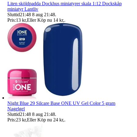
Liten sköldpadda Dockhus miniatyrer skala 1:12 Dockskåp
miniatyr Lantliv
Sluttid
21:48
8 aug 21:48
.
Pris:
13 kr
,
Eller Köp nu
14 kr
,
.
Night Blue 29 Silcare Base ONE UV Gel Color 5 gram
Nagelgel
Sluttid
21:48
8 aug 21:48
.
Pris:
23 kr
,
Eller Köp nu
24 kr
,
.