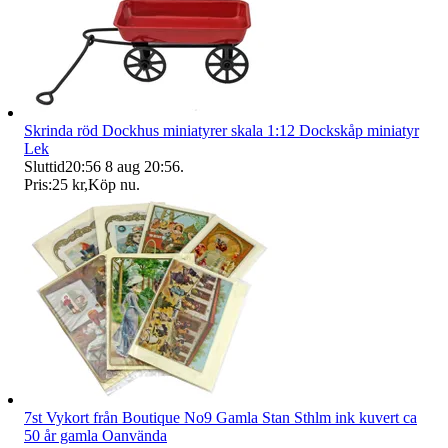
Skrinda röd Dockhus miniatyrer skala 1:12 Dockskåp miniatyr
Lek
Sluttid
20:56
8 aug 20:56
.
Pris:
25 kr
,
Köp nu
.
7st Vykort från Boutique No9 Gamla Stan Sthlm ink kuvert ca
50 år gamla Oanvända