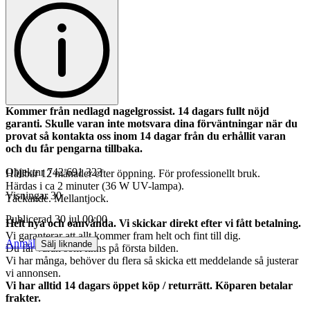
Kommer från nedlagd nagelgrossist. 14 dagars fullt nöjd
garanti. Skulle varan inte motsvara dina förväntningar när du
provat så kontakta oss inom 14 dagar från du erhållit varan
och du får pengarna tillbaka.
Objektnr
742 691 323
Hållbar 12 månader efter öppning. För professionellt bruk.
Härdas i ca 2 minuter (36 W UV-lampa).
Visningar
30
Täckande. Mellantjock.
Publicerad
30 jul 00:00
Helt nya och oanvända. Vi skickar direkt efter vi fått betalning.
Vi garanterar att allt kommer fram helt och fint till dig.
Anmäl
Sälj liknande
Du får varan som finns på första bilden.
Vi har många, behöver du flera så skicka ett meddelande så justerar
vi annonsen.
Vi har alltid 14 dagars öppet köp / returrätt. Köparen betalar
frakter.