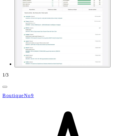
1
/
3
BoutiqueNo9