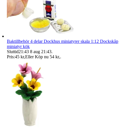
Baktillbehör 4 delar Dockhus miniatyrer skala 1:12 Dockskåp
miniatyr kök
Sluttid
21:43
8 aug 21:43
.
Pris:
45 kr
,
Eller Köp nu
54 kr
,
.