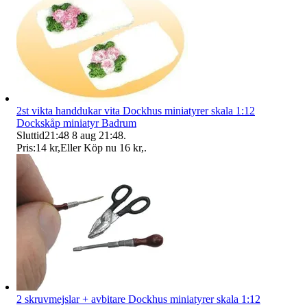
2st vikta handdukar vita Dockhus miniatyrer skala 1:12
Dockskåp miniatyr Badrum
Sluttid
21:48
8 aug 21:48
.
Pris:
14 kr
,
Eller Köp nu
16 kr
,
.
2 skruvmejslar + avbitare Dockhus miniatyrer skala 1:12