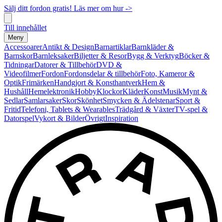
Sälj ditt fordon gratis! Läs mer om hur ->
Till innehållet
Meny
Accessoarer
Antikt & Design
Barnartiklar
Barnkläder &
Barnskor
Barnleksaker
Biljetter & Resor
Bygg & Verktyg
Böcker &
Tidningar
Datorer & Tillbehör
DVD &
Videofilmer
Fordon
Fordonsdelar & tillbehör
Foto, Kameror &
Optik
Frimärken
Handgjort & Konsthantverk
Hem &
Hushåll
Hemelektronik
Hobby
Klockor
Kläder
Konst
Musik
Mynt &
Sedlar
Samlarsaker
Skor
Skönhet
Smycken & Ädelstenar
Sport &
Fritid
Telefoni, Tablets & Wearables
Trädgård & Växter
TV-spel &
Datorspel
Vykort & Bilder
Övrigt
Inspiration