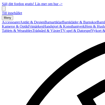
Sälj ditt fordon gratis! Läs mer om hur ->
Till innehållet
Meny
Accessoarer
Antikt & Design
Barnartiklar
Barnkläder & Barnskor
Barnl
Kameror & Optik
Frimärken
Handgjort & Konsthantverk
Hem & Hushå
Tablets & Wearables
Trädgård & Växter
TV-spel & Datorspel
Vykort &