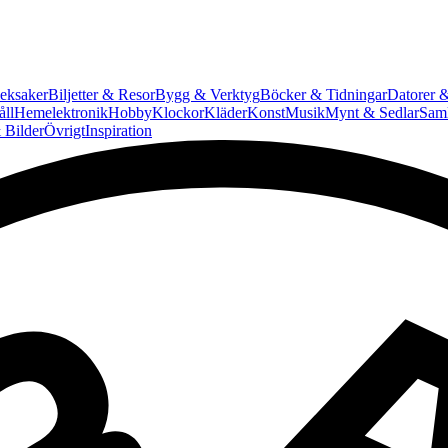
eksaker
Biljetter & Resor
Bygg & Verktyg
Böcker & Tidningar
Datorer &
ll
Hemelektronik
Hobby
Klockor
Kläder
Konst
Musik
Mynt & Sedlar
Saml
 Bilder
Övrigt
Inspiration