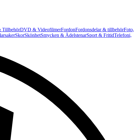
 Tillbehör
DVD & Videofilmer
Fordon
Fordonsdelar & tillbehör
Foto,
arsaker
Skor
Skönhet
Smycken & Ädelstenar
Sport & Fritid
Telefoni,