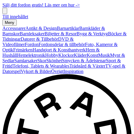
Sälj ditt fordon gratis! Läs mer om hur ->
Till innehållet
Meny
Accessoarer
Antikt & Design
Barnartiklar
Barnkläder &
Barnskor
Barnleksaker
Biljetter & Resor
Bygg & Verktyg
Böcker &
Tidningar
Datorer & Tillbehör
DVD &
Videofilmer
Fordon
Fordonsdelar & tillbehör
Foto, Kameror &
Optik
Frimärken
Handgjort & Konsthantverk
Hem &
Hushåll
Hemelektronik
Hobby
Klockor
Kläder
Konst
Musik
Mynt &
Sedlar
Samlarsaker
Skor
Skönhet
Smycken & Ädelstenar
Sport &
Fritid
Telefoni, Tablets & Wearables
Trädgård & Växter
TV-spel &
Datorspel
Vykort & Bilder
Övrigt
Inspiration