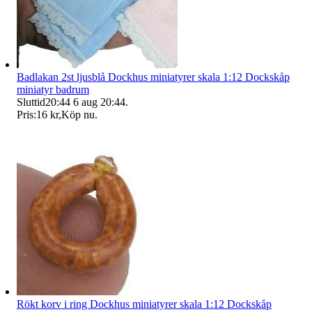
Badlakan 2st ljusblå Dockhus miniatyrer skala 1:12 Dockskåp
miniatyr badrum
Sluttid
20:44
6 aug 20:44
.
Pris:
16 kr
,
Köp nu
.
Rökt korv i ring Dockhus miniatyrer skala 1:12 Dockskåp