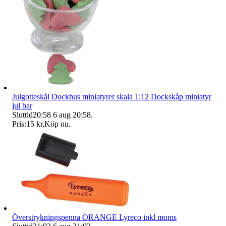
Julgotteskål Dockhus miniatyrer skala 1:12 Dockskåp miniatyr
jul bar
Sluttid
20:58
6 aug 20:58
.
Pris:
15 kr
,
Köp nu
.
Överstrykningspenna ORANGE Lyreco inkl moms