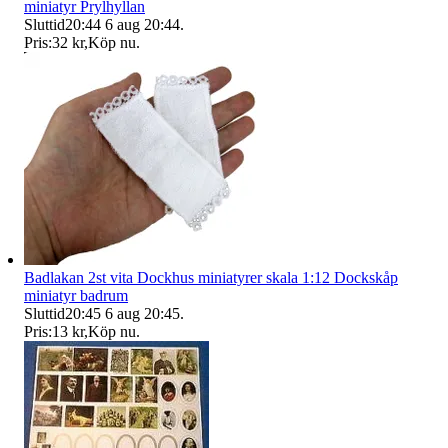
miniatyr Prylhyllan
Sluttid
20:44
6 aug 20:44
.
Pris:
32 kr
,
Köp nu
.
Badlakan 2st vita Dockhus miniatyrer skala 1:12 Dockskåp
miniatyr badrum
Sluttid
20:45
6 aug 20:45
.
Pris:
13 kr
,
Köp nu
.