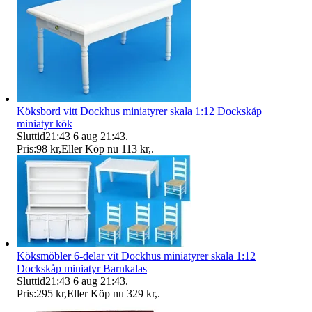
Köksbord vitt Dockhus miniatyrer skala 1:12 Dockskåp
miniatyr kök
Sluttid
21:43
6 aug 21:43
.
Pris:
98 kr
,
Eller Köp nu
113 kr
,
.
Köksmöbler 6-delar vit Dockhus miniatyrer skala 1:12
Dockskåp miniatyr Barnkalas
Sluttid
21:43
6 aug 21:43
.
Pris:
295 kr
,
Eller Köp nu
329 kr
,
.