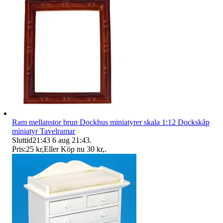
Ram mellanstor brun Dockhus miniatyrer skala 1:12 Dockskåp
miniatyr Tavelramar
Sluttid
21:43
6 aug 21:43
.
Pris:
25 kr
,
Eller Köp nu
30 kr
,
.