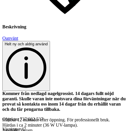
Beskrivning
Oanvänt
Helt ny och aldrig använd
Kommer från nedlagd nagelgrossist. 14 dagars fullt nöjd
garanti. Skulle varan inte motsvara dina förväntningar när du
provat så kontakta oss inom 14 dagar från du erhållit varan
och du får pengarna tillbaka.
Objektnr
737 082 537
Hållbar 12 månader efter öppning. För professionellt bruk.
Härdas i ca 2 minuter (36 W UV-lampa).
Visningar
47
Innehåll: 5 gram