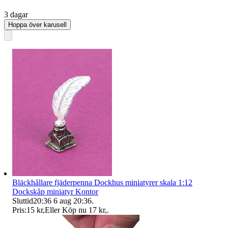
3 dagar
Hoppa över karusell
Bläckhållare fjäderpenna Dockhus miniatyrer skala 1:12
Dockskåp miniatyr Kontor
Sluttid
20:36
6 aug 20:36
.
Pris:
15 kr
,
Eller Köp nu
17 kr
,
.