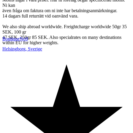
Ni kan
även fråga om faktura om ni inte har betalningsanmärkningar.
14 dagars full returrätt vid oanvänd vara.
We also ship abroad worldwide. Freightcharge worldwide 50gr 35
SEK, 100 gr
47 SEK, 250gr 85 SEK. Also specialrates on many destinations
BoutiqueNo9
within EU for higher weights.
Helsingborg
,
Sverige