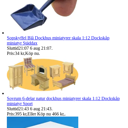
Sopskyffel Blå Dockhus miniatyrer skala 1:12 Dockskåp
miniatyr Städdax
Sluttid
21:07
6 aug 21:07
.
Pris:
34 kr
,
Köp nu
.
Sovrum 6-delar natur dockhus miniatyrer skala 1:12 Dockskåp
miniatyr Sport
Sluttid
21:43
6 aug 21:43
.
Pris:
395 kr
,
Eller Köp nu
466 kr
,
.