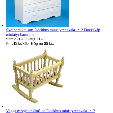
Skötbord 2:a sort Dockhus miniatyrer skala 1:12 Dockskåp
miniatyr barnrum
Sluttid
21:43
6 aug 21:43
.
Pris:
45 kr
,
Eller Köp nu
66 kr
,
.
Vagga m spjälor Omålad Dockhus miniatyrer skala 1:12