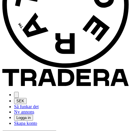
SEK
Så funkar det
Ny annons
Logga in
Skapa konto