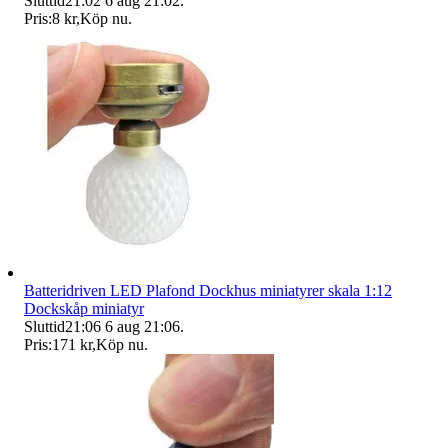
Sluttid
21:02
6 aug 21:02
.
Pris:
8 kr
,
Köp nu
.
Batteridriven LED Plafond Dockhus miniatyrer skala 1:12
Dockskåp miniatyr
Sluttid
21:06
6 aug 21:06
.
Pris:
171 kr
,
Köp nu
.