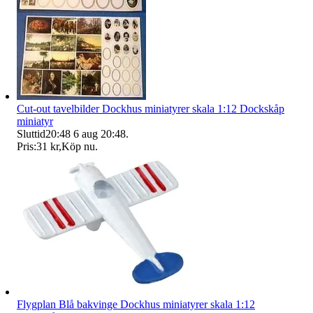
Cut-out tavelbilder Dockhus miniatyrer skala 1:12 Dockskåp
miniatyr
Sluttid
20:48
6 aug 20:48
.
Pris:
31 kr
,
Köp nu
.
Flygplan Blå bakvinge Dockhus miniatyrer skala 1:12