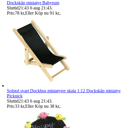
Dockskåp miniatyr Babyrum
Sluttid
21:43
6 aug 21:43
.
Pris:
78 kr
,
Eller Köp nu
91 kr
,
.
Solstol svart Dockhus miniatyrer skala 1:12 Dockskåp miniatyr
Picknick
Sluttid
21:43
6 aug 21:43
.
Pris:
33 kr
,
Eller Köp nu
38 kr
,
.