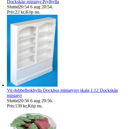
Dockskåp miniatyr Prylhylla
Sluttid
20:54
6 aug 20:54
.
Pris:
22 kr
,
Köp nu
.
Vit dubbelbokhylla Dockhus miniatyrer skala 1:12 Dockskåp
miniatyr
Sluttid
20:56
6 aug 20:56
.
Pris:
139 kr
,
Köp nu
.