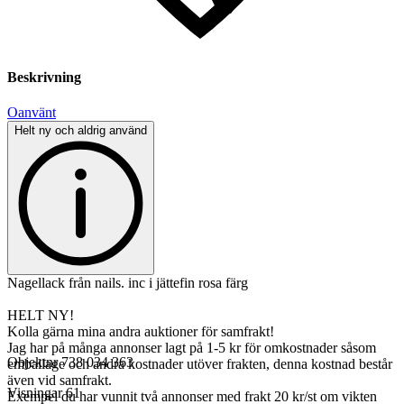
Beskrivning
Oanvänt
Helt ny och aldrig använd
Nagellack från nails. inc i jättefin rosa färg
HELT NY!
Kolla gärna mina andra auktioner för samfrakt!
Jag har på många annonser lagt på 1-5 kr för omkostnader såsom
Objektnr
738 034 363
emballage och andra kostnader utöver frakten, denna kostnad består
även vid samfrakt.
Visningar
61
Exempel du har vunnit två annonser med frakt 20 kr/st om vikten