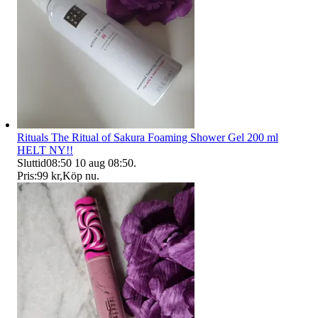
Rituals The Ritual of Sakura Foaming Shower Gel 200 ml
HELT NY!!
Sluttid
08:50
10 aug 08:50
.
Pris:
99 kr
,
Köp nu
.