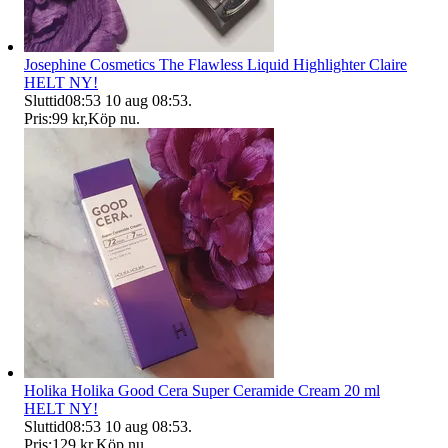
Josephine Cosmetics The Flawless Liquid Highlighter Claire
HELT NY!
Sluttid
08:53
10 aug 08:53
.
Pris:
99 kr
,
Köp nu
.
Holika Holika Good Cera Super Ceramide Cream 20 ml
HELT NY!
Sluttid
08:53
10 aug 08:53
.
Pris:
129 kr
,
Köp nu
.