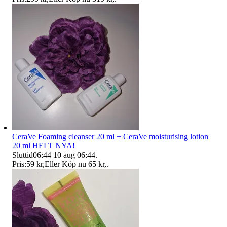
CeraVe Foaming cleanser 20 ml + CeraVe moisturising lotion
20 ml HELT NYA!
Sluttid
06:44
10 aug 06:44
.
Pris:
59 kr
,
Eller Köp nu
65 kr
,
.