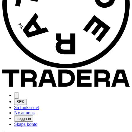
SEK
Så funkar det
Ny annons
Logga in
Skapa konto