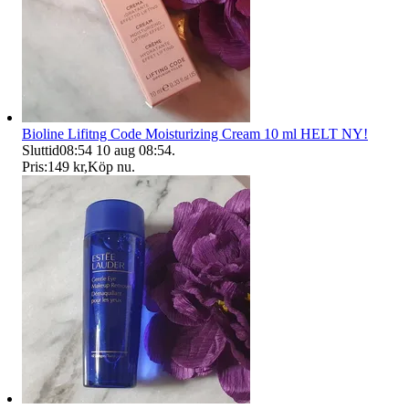
Bioline Lifitng Code Moisturizing Cream 10 ml HELT NY!
Sluttid
08:54
10 aug 08:54
.
Pris:
149 kr
,
Köp nu
.