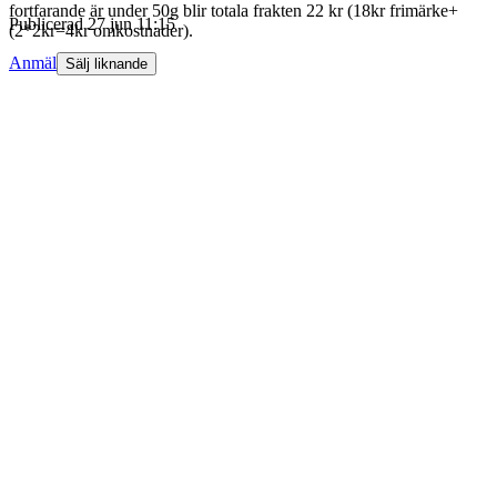
fortfarande är under 50g blir totala frakten 22 kr (18kr frimärke+
Publicerad
27 jun 11:15
(2*2kr=4kr omkostnader).
Anmäl
Sälj liknande