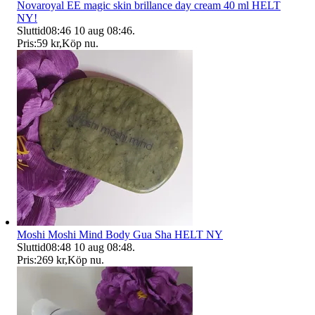
Novaroyal EE magic skin brillance day cream 40 ml HELT
NY!
Sluttid
08:46
10 aug 08:46
.
Pris:
59 kr
,
Köp nu
.
Moshi Moshi Mind Body Gua Sha HELT NY
Sluttid
08:48
10 aug 08:48
.
Pris:
269 kr
,
Köp nu
.