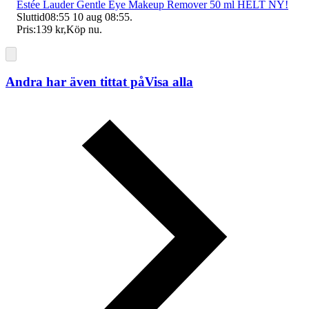
Estée Lauder Gentle Eye Makeup Remover 50 ml HELT NY!
Sluttid
08:55
10 aug 08:55
.
Pris:
139 kr
,
Köp nu
.
Andra har även tittat på
Visa alla