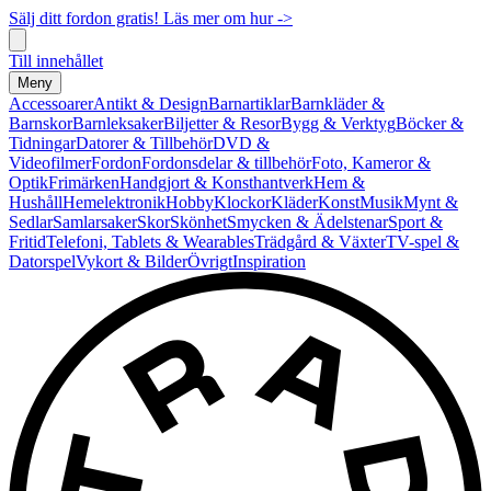
Sälj ditt fordon gratis! Läs mer om hur ->
Till innehållet
Meny
Accessoarer
Antikt & Design
Barnartiklar
Barnkläder &
Barnskor
Barnleksaker
Biljetter & Resor
Bygg & Verktyg
Böcker &
Tidningar
Datorer & Tillbehör
DVD &
Videofilmer
Fordon
Fordonsdelar & tillbehör
Foto, Kameror &
Optik
Frimärken
Handgjort & Konsthantverk
Hem &
Hushåll
Hemelektronik
Hobby
Klockor
Kläder
Konst
Musik
Mynt &
Sedlar
Samlarsaker
Skor
Skönhet
Smycken & Ädelstenar
Sport &
Fritid
Telefoni, Tablets & Wearables
Trädgård & Växter
TV-spel &
Datorspel
Vykort & Bilder
Övrigt
Inspiration