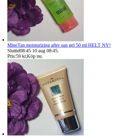
MineTan moisturizing after sun gel 50 ml HELT NY!
Sluttid
08:45
10 aug 08:45
.
Pris:
59 kr
,
Köp nu
.