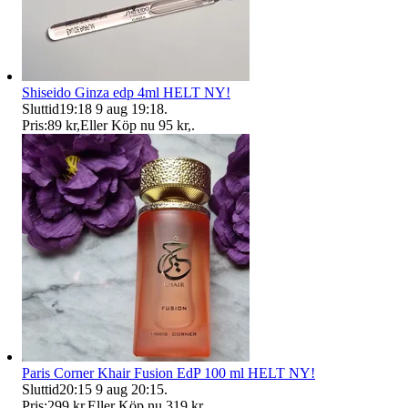
Shiseido Ginza edp 4ml HELT NY!
Sluttid
19:18
9 aug 19:18
.
Pris:
89 kr
,
Eller Köp nu
95 kr
,
.
Paris Corner Khair Fusion EdP 100 ml HELT NY!
Sluttid
20:15
9 aug 20:15
.
Pris:
299 kr
,
Eller Köp nu
319 kr
,
.