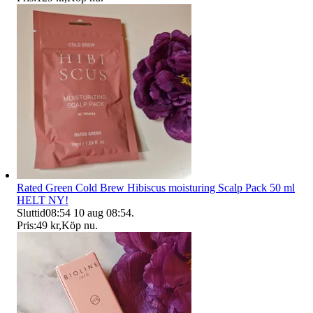
Rated Green Cold Brew Hibiscus moisturing Scalp Pack 50 ml
HELT NY!
Sluttid
08:54
10 aug 08:54
.
Pris:
49 kr
,
Köp nu
.