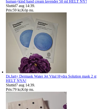
human+kind hand cream lavender 50 ml HELT NY!
Sluttid
7 aug 14:39
.
Pris:
59 kr
,
Köp nu
.
Dr.Jart+ Dermask Water Jet Vital Hydra Solution mask 2 st
HELT NYA!
Sluttid
7 aug 14:39
.
Pris:
79 kr
,
Köp nu
.