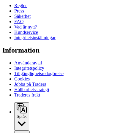
Regler
Press
Säkerhet
FAQ
Vad är nytt?
Kundservice
Integritetsinställningar
Information
Användaravtal
Integritetspolicy
Tillgänglighetsredogörelse
Cookies
Jobba på Tradera
Hållbarhetsstrategi
Traderas frakt
Språk