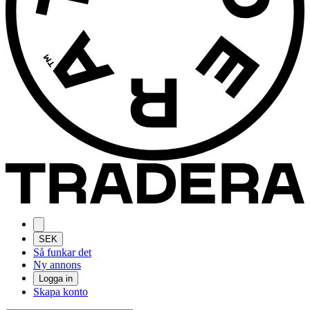
SEK
Så funkar det
Ny annons
Logga in
Skapa konto