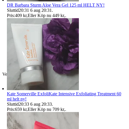
DR Barbara Sturm Aloe Vera Gel 125 ml HELT NY!
Sluttid
20:31
6 aug 20:31
.
Pris:
409 kr
,
Eller Köp nu
449 kr
,
.
Verifierad
Kate Somerville ExfoliKate Intensive Exfoliating Treatment 60
ml helt ny!
Sluttid
20:33
6 aug 20:33
.
Pris:
659 kr
,
Eller Köp nu
709 kr
,
.