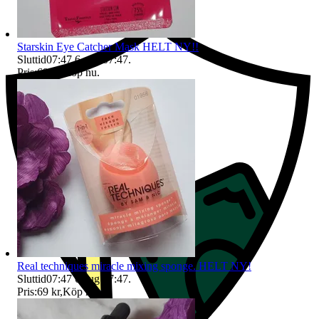
Starskin Eye Catcher Mask HELT NY!!
Sluttid
07:47
6 aug 07:47
.
Pris:
69 kr
,
Köp nu
.
Real techniques miracle mixing sponge. HELT NY!
Sluttid
07:47
6 aug 07:47
.
Pris:
69 kr
,
Köp nu
.