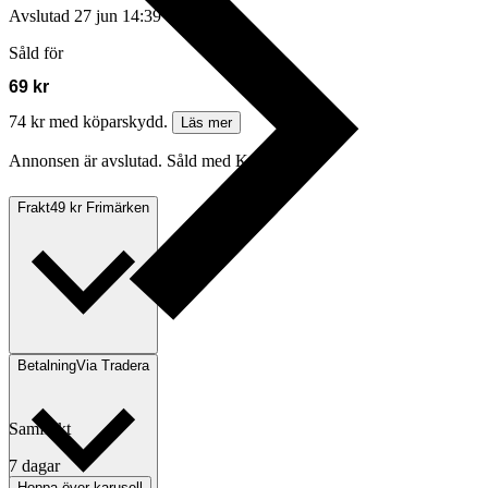
Avslutad
27 jun 14:39
Såld för
69 kr
74 kr med köparskydd.
Läs mer
Annonsen är avslutad. Såld med Köp nu.
Frakt
49 kr Frimärken
Betalning
Via Tradera
Samfrakt
7 dagar
Hoppa över karusell