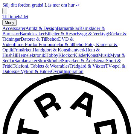
Sälj ditt fordon gratis! Läs mer om hur ->
Till innehållet
Meny
Accessoarer
Antikt & Design
Barnartiklar
Barnkläder &
Barnskor
Barnleksaker
Biljetter & Resor
Bygg & Verktyg
Böcker &
Tidningar
Datorer & Tillbehör
DVD &
Videofilmer
Fordon
Fordonsdelar & tillbehör
Foto, Kameror &
Optik
Frimärken
Handgjort & Konsthantverk
Hem &
Hushåll
Hemelektronik
Hobby
Klockor
Kläder
Konst
Musik
Mynt &
Sedlar
Samlarsaker
Skor
Skönhet
Smycken & Ädelstenar
Sport &
Fritid
Telefoni, Tablets & Wearables
Trädgård & Växter
TV-spel &
Datorspel
Vykort & Bilder
Övrigt
Inspiration