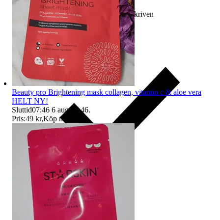
Ersättning om varan inte är som beskriven
Beauty pro Brightening mask collagen, vitamin c & aloe vera
HELT NY!
Sluttid
07:46
6 aug 07:46
.
Pris:
49 kr
,
Köp nu
.
Ersättning om du inte får din vara