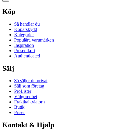
Köp
Så handlar du
Köparskydd
Kategorier
Populära varumärken
Inspiration
Presentkort
Authenticated
Sälj
Så säljer du privat
Sälj som företag
ProLister
Välgörenhet
Fraktkalkylatorn
Butik
Priser
Kontakt & Hjälp