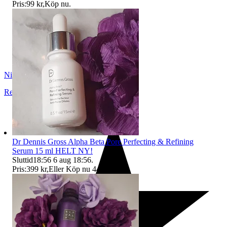
Pris:
99 kr
,
Köp nu
.
NikhitaMedH
Rejmyre
,
Sverige
Dr Dennis Gross Alpha Beta Pore Perfecting & Refining
Serum 15 ml HELT NY!
Sluttid
18:56
6 aug 18:56
.
Pris:
399 kr
,
Eller Köp nu
449 kr
,
.