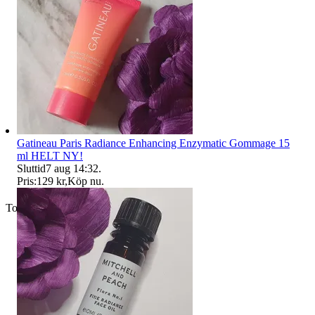
Gatineau Paris Radiance Enhancing Enzymatic Gommage 15
ml HELT NY!
Sluttid
7 aug 14:32
.
Pris:
129 kr
,
Köp nu
.
Toppsäljare