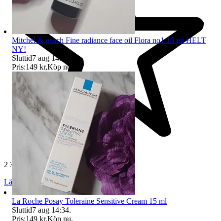
Mitchel & peach Fine radiance face oil Flora no1 10 ml HELT
NY!
Sluttid
7 aug 14:33
.
Pris:
149 kr
,
Köp nu
.
2 353 omdömen
Läs omdömen
Följ
La Roche Posay Toleraine Sensitive Cream 15 ml
Sluttid
7 aug 14:34
.
Pris:
149 kr
,
Köp nu
.