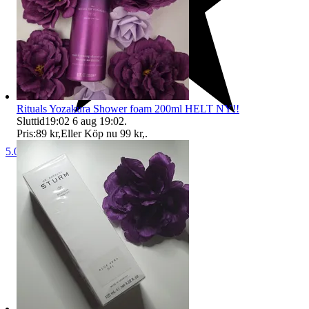
Rituals Yozakura Shower foam 200ml HELT NY!!
Sluttid
19:02
6 aug 19:02
.
Pris:
89 kr
,
Eller Köp nu
99 kr
,
.
5.0