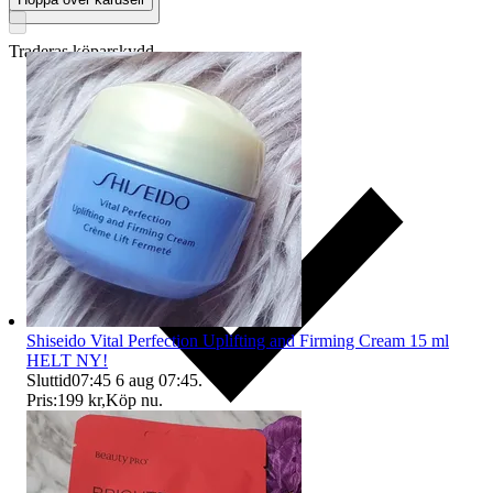
Traderas köparskydd
Shiseido Vital Perfection Uplifting and Firming Cream 15 ml
HELT NY!
Sluttid
07:45
6 aug 07:45
.
Pris:
199 kr
,
Köp nu
.