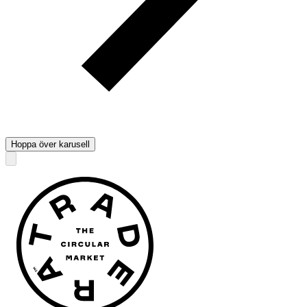
Hoppa över karusell