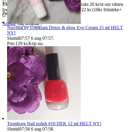
Visningar
42
Exempel du har vunnit två annonser med frakt 20 kr/st om vikten
fortfarande är under 50g blir totala frakten 22 kr (18kr frimärke+
Publicerad
17 jun 20:29
(2*2kr=4kr omkostnader).
Anmäl
Sälj liknande
Narcissa by Urtekram Detox & glow Eye Cream 15 ml HELT
NY!
Sluttid
07:57
6 aug 07:57
.
Pris:
129 kr
,
Köp nu
.
Tromborg Nail polish #10 DEK 12 ml HELT NY!
Sluttid
07:58
6 aug 07:58
.