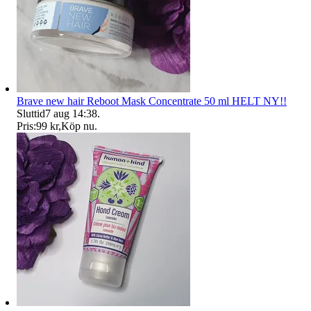
Brave new hair Reboot Mask Concentrate 50 ml HELT NY!!
Sluttid
7 aug 14:38
.
Pris:
99 kr
,
Köp nu
.