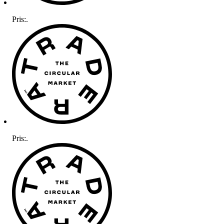
Pris:
.
Pris:
.