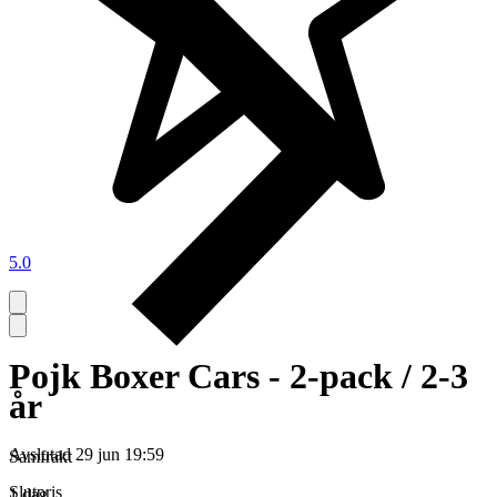
5.0
Pojk Boxer Cars - 2-pack / 2-3
år
Avslutad
29 jun 19:59
Samfrakt
Slutpris
1 dag