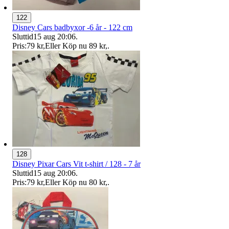
122
Disney Cars badbyxor -6 år - 122 cm
Sluttid
15 aug 20:06
.
Pris:
79 kr
,
Eller Köp nu
89 kr
,
.
128
Disney Pixar Cars Vit t-shirt / 128 - 7 år
Sluttid
15 aug 20:06
.
Pris:
79 kr
,
Eller Köp nu
80 kr
,
.