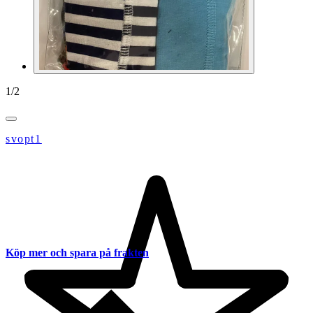
1
/
2
svopt1
Köp mer och spara på frakten