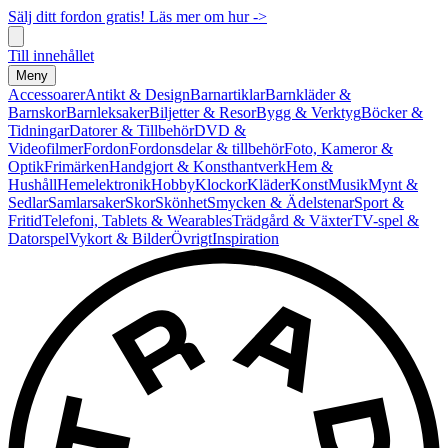
Sälj ditt fordon gratis! Läs mer om hur ->
Till innehållet
Meny
Accessoarer
Antikt & Design
Barnartiklar
Barnkläder &
Barnskor
Barnleksaker
Biljetter & Resor
Bygg & Verktyg
Böcker &
Tidningar
Datorer & Tillbehör
DVD &
Videofilmer
Fordon
Fordonsdelar & tillbehör
Foto, Kameror &
Optik
Frimärken
Handgjort & Konsthantverk
Hem &
Hushåll
Hemelektronik
Hobby
Klockor
Kläder
Konst
Musik
Mynt &
Sedlar
Samlarsaker
Skor
Skönhet
Smycken & Ädelstenar
Sport &
Fritid
Telefoni, Tablets & Wearables
Trädgård & Växter
TV-spel &
Datorspel
Vykort & Bilder
Övrigt
Inspiration