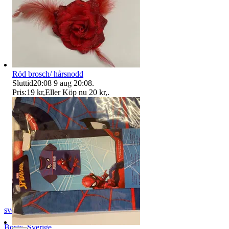
Röd brosch/ hårsnodd
Sluttid
20:08
9 aug 20:08
.
Pris:
19 kr
,
Eller Köp nu
20 kr
,
.
svopt1
Borås
,
Sverige