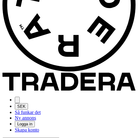
SEK
Så funkar det
Ny annons
Logga in
Skapa konto