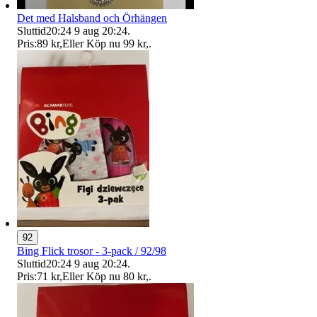
Det med Halsband och Örhängen
Sluttid
20:24
9 aug 20:24
.
Pris:
89 kr
,
Eller Köp nu
99 kr
,
.
92
Bing Flick trosor - 3-pack / 92/98
Sluttid
20:24
9 aug 20:24
.
Pris:
71 kr
,
Eller Köp nu
80 kr
,
.