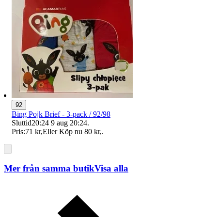
92
Bing Pojk Brief - 3-pack / 92/98
Sluttid
20:24
9 aug 20:24
.
Pris:
71 kr
,
Eller Köp nu
80 kr
,
.
Mer från samma butik
Visa alla