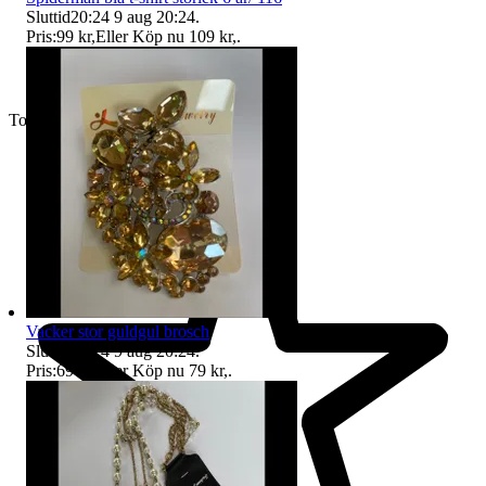
Sluttid
20:24
9 aug 20:24
.
Pris:
99 kr
,
Eller Köp nu
109 kr
,
.
Toppsäljare
Vacker stor guldgul brosch
Sluttid
20:24
9 aug 20:24
.
Pris:
69 kr
,
Eller Köp nu
79 kr
,
.