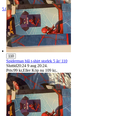
5.0
110
Spiderman blå t-shirt storlek 5 år/ 110
Sluttid
20:24
9 aug 20:24
.
Pris:
99 kr
,
Eller Köp nu
109 kr
,
.