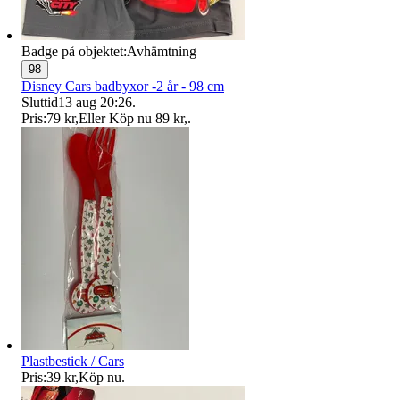
Badge på objektet:
Avhämtning
98
Disney Cars badbyxor -2 år - 98 cm
Sluttid
13 aug 20:26
.
Pris:
79 kr
,
Eller Köp nu
89 kr
,
.
Plastbestick / Cars
Pris:
39 kr
,
Köp nu
.