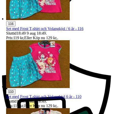
116
Set med Frost T-shirt och Volangkjol / 6 år - 116
Sluttid
18:49
9 aug 18:49
.
Pris:
119 kr
,
Eller Köp nu
129 kr
,
.
Ersättning om du inte får din vara
110
Set med Frost T-shirt och Volangkjol 6 år - 110
Sluttid
18:49
9 aug 18:49
.
Pris:
119 kr
,
Eller Köp nu
129 kr
,
.