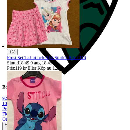
128
Frost Set T-shirt och Kjol Storlek 8 år / 116
Sluttid
18:49
9 aug 18:49
.
Pris:
119 kr
,
Eller Köp nu
129 kr
,
.
Beskrivning
92
|
104
|
Pojke
|
Flerfärgad
|
Oanvänt
Helt ny och aldrig använd