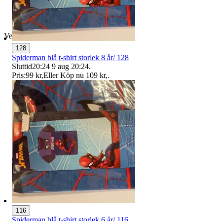
Verifierad
128
Spiderman blå t-shirt storlek 8 år/ 128
Sluttid
20:24
9 aug 20:24
.
Pris:
99 kr
,
Eller Köp nu
109 kr
,
.
116
Spiderman blå t-shirt storlek 6 år/ 116