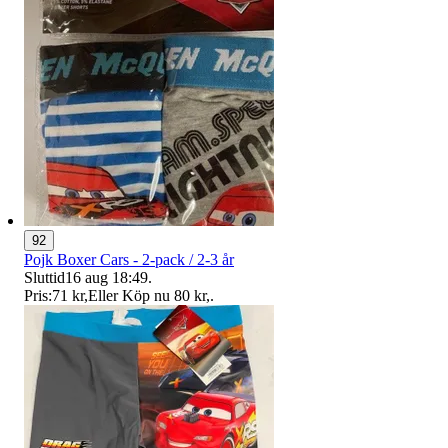
92
Pojk Boxer Cars - 2-pack / 2-3 år
Sluttid
16 aug 18:49
.
Pris:
71 kr
,
Eller Köp nu
80 kr
,
.