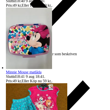
Sluttid
18:40
9 aug 18:40
.
Pris:
49 kr
,
Eller Köp nu
59 kr
,
.
Ersättning om varan inte är som beskriven
Minnie Mouse matlåda
Sluttid
18:41
9 aug 18:41
.
Pris:
49 kr
,
Eller Köp nu
59 kr
,
.