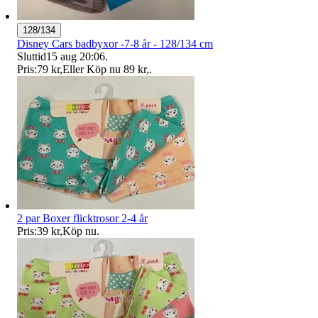
128/134
Disney Cars badbyxor -7-8 år - 128/134 cm
Sluttid
15 aug 20:06
.
Pris:
79 kr
,
Eller Köp nu
89 kr
,
.
2 par Boxer flicktrosor 2-4 år
Pris:
39 kr
,
Köp nu
.