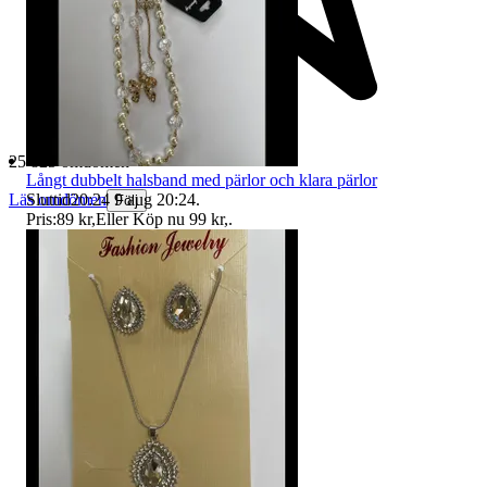
25 825 omdömen
Långt dubbelt halsband med pärlor och klara pärlor
Sluttid
20:24
9 aug 20:24
.
Läs omdömen
Följ
Pris:
89 kr
,
Eller Köp nu
99 kr
,
.