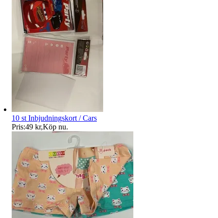
10 st Inbjudningskort / Cars
Pris:
49 kr
,
Köp nu
.