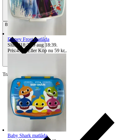
Betalning
Via Tradera
Disney Frost matlåda
Sluttid
18:39
9 aug 18:39
.
Pris:
49 kr
,
Eller Köp nu
59 kr
,
.
Traderas köparskydd
Baby Shark matlåda