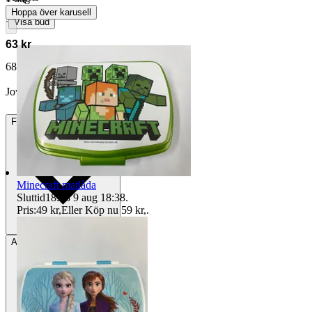
Hoppa över karusell
∙
Visa bud
63 kr
68 kr med köparskydd.
Läs mer
Jowa80 vann auktionen
Frakt
22 kr Annat fraktsätt
Minecraft matlåda
Sluttid
18:38
9 aug 18:38
.
Pris:
49 kr
,
Eller Köp nu
59 kr
,
.
Avhämtning
Borås, Sverige