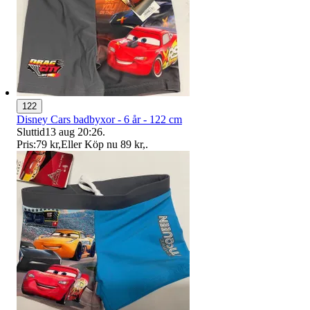
122
Disney Cars badbyxor - 6 år - 122 cm
Sluttid
13 aug 20:26
.
Pris:
79 kr
,
Eller Köp nu
89 kr
,
.