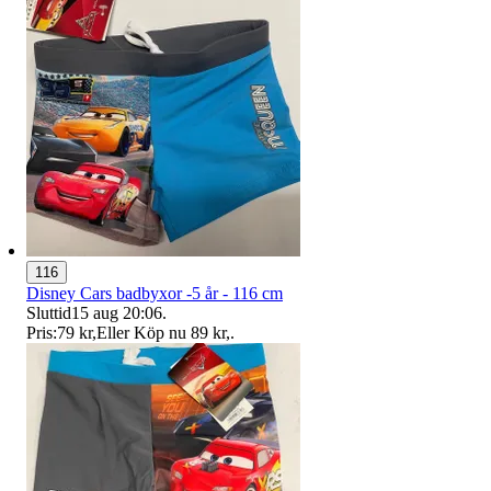
116
Disney Cars badbyxor -5 år - 116 cm
Sluttid
15 aug 20:06
.
Pris:
79 kr
,
Eller Köp nu
89 kr
,
.