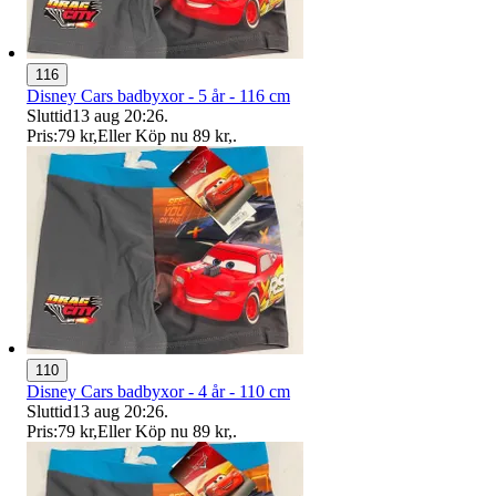
116
Disney Cars badbyxor - 5 år - 116 cm
Sluttid
13 aug 20:26
.
Pris:
79 kr
,
Eller Köp nu
89 kr
,
.
110
Disney Cars badbyxor - 4 år - 110 cm
Sluttid
13 aug 20:26
.
Pris:
79 kr
,
Eller Köp nu
89 kr
,
.