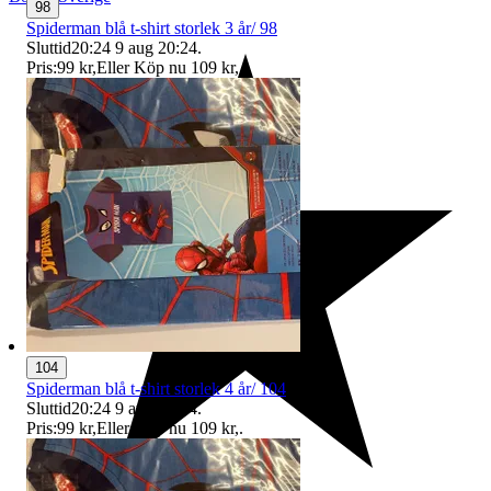
98
Spiderman blå t-shirt storlek 3 år/ 98
Sluttid
20:24
9 aug 20:24
.
Pris:
99 kr
,
Eller Köp nu
109 kr
,
.
104
Spiderman blå t-shirt storlek 4 år/ 104
Sluttid
20:24
9 aug 20:24
.
Pris:
99 kr
,
Eller Köp nu
109 kr
,
.