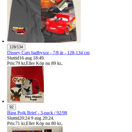
128/134
Disney Cars badbyxor - 7/8 år - 128-134 cm
Sluttid
16 aug 18:49
.
Pris:
79 kr
,
Eller Köp nu
89 kr
,
.
92
Bing Pojk Brief - 3-pack / 92/98
Sluttid
20:24
9 aug 20:24
.
Pris:
71 kr
,
Eller Köp nu
80 kr
,
.