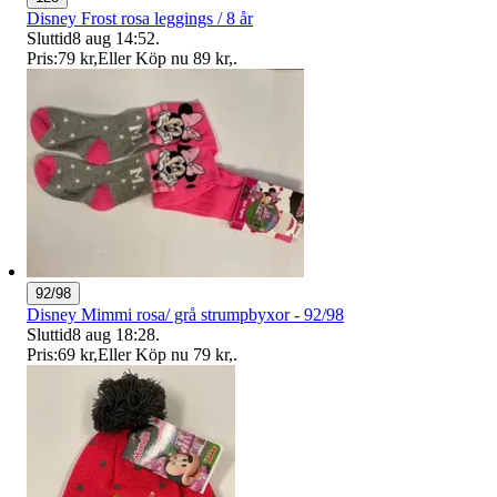
Disney Frost rosa leggings / 8 år
Sluttid
8 aug 14:52
.
Pris:
79 kr
,
Eller Köp nu
89 kr
,
.
92/98
Disney Mimmi rosa/ grå strumpbyxor - 92/98
Sluttid
8 aug 18:28
.
Pris:
69 kr
,
Eller Köp nu
79 kr
,
.