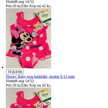
Sluttid
8 aug 14:52
.
Pris:
39 kr
,
Eller Köp nu
42 kr
,
.
74 (6-9 M)
Disney Baby rosa baddräkt, storlek 9-12 mån
Sluttid
8 aug 14:52
.
Pris:
39 kr
,
Eller Köp nu
42 kr
,
.