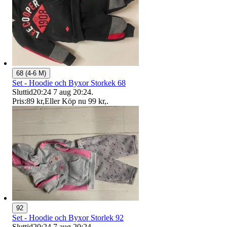
68 (4-6 M)
Set - Hoodie och Byxor Storkek 68
Sluttid
20:24
7 aug 20:24
.
Pris:
89 kr
,
Eller Köp nu
99 kr
,
.
92
Set - Hoodie och Byxor Storlek 92
Sluttid
20:24
7 aug 20:24
.