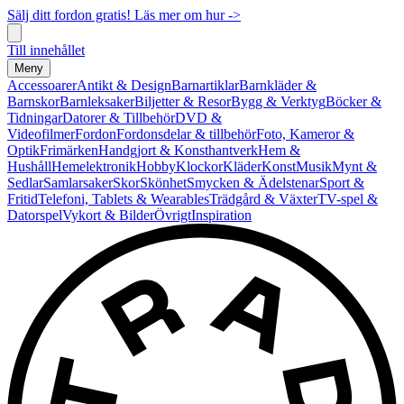
Sälj ditt fordon gratis! Läs mer om hur ->
Till innehållet
Meny
Accessoarer
Antikt & Design
Barnartiklar
Barnkläder &
Barnskor
Barnleksaker
Biljetter & Resor
Bygg & Verktyg
Böcker &
Tidningar
Datorer & Tillbehör
DVD &
Videofilmer
Fordon
Fordonsdelar & tillbehör
Foto, Kameror &
Optik
Frimärken
Handgjort & Konsthantverk
Hem &
Hushåll
Hemelektronik
Hobby
Klockor
Kläder
Konst
Musik
Mynt &
Sedlar
Samlarsaker
Skor
Skönhet
Smycken & Ädelstenar
Sport &
Fritid
Telefoni, Tablets & Wearables
Trädgård & Växter
TV-spel &
Datorspel
Vykort & Bilder
Övrigt
Inspiration