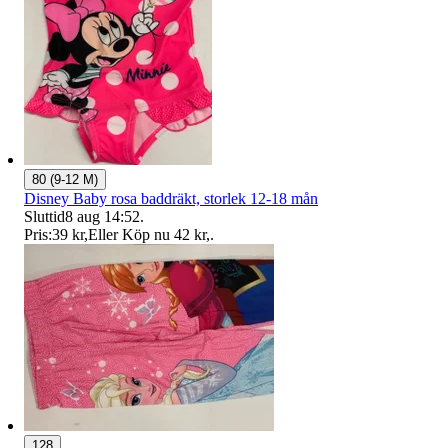
80 (9-12 M)
Disney Baby rosa baddräkt, storlek 12-18 mån
Sluttid
8 aug 14:52
.
Pris:
39 kr
,
Eller Köp nu
42 kr
,
.
128