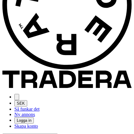
SEK
Så funkar det
Ny annons
Logga in
Skapa konto