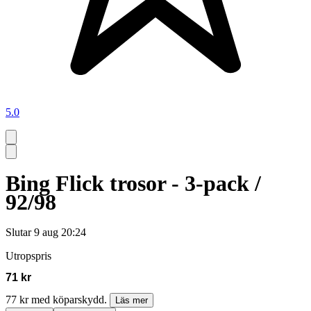
5.0
Bing Flick trosor - 3-pack /
92/98
Slutar
9 aug 20:24
Utropspris
71 kr
77 kr med köparskydd.
Läs mer