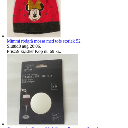
Mimmi rödgrå mössa med tofs storlek 52
Sluttid
8 aug 20:06
.
Pris:
59 kr
,
Eller Köp nu
69 kr
,
.