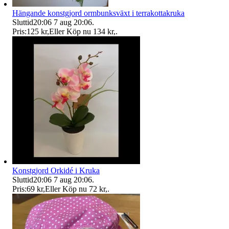
Hängande konstgjord ormbunksväxt i terrakottakruka
Sluttid
20:06
7 aug 20:06
.
Pris:
125 kr
,
Eller Köp nu
134 kr
,
.
Konstgjord Orkidé i Kruka
Sluttid
20:06
7 aug 20:06
.
Pris:
69 kr
,
Eller Köp nu
72 kr
,
.