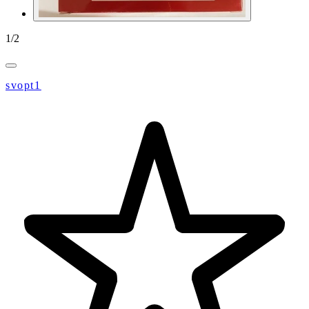
1
/
2
svopt1