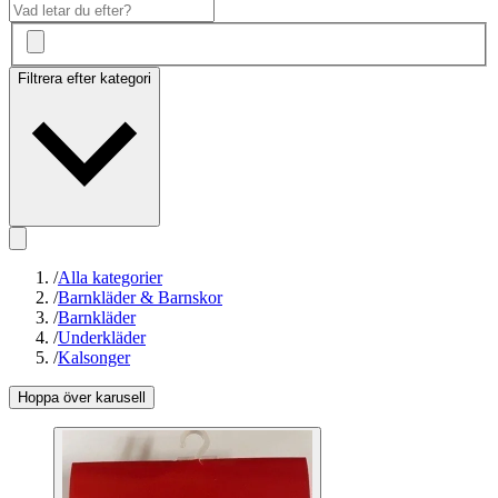
Filtrera efter kategori
/
Alla kategorier
/
Barnkläder & Barnskor
/
Barnkläder
/
Underkläder
/
Kalsonger
Hoppa över karusell