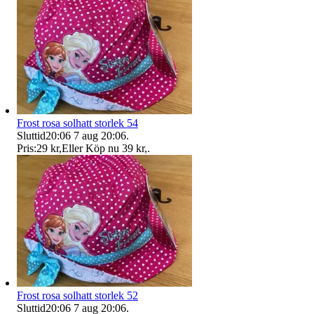
Frost rosa solhatt storlek 54
Sluttid
20:06
7 aug 20:06
.
Pris:
29 kr
,
Eller Köp nu
39 kr
,
.
Frost rosa solhatt storlek 52
Sluttid
20:06
7 aug 20:06
.