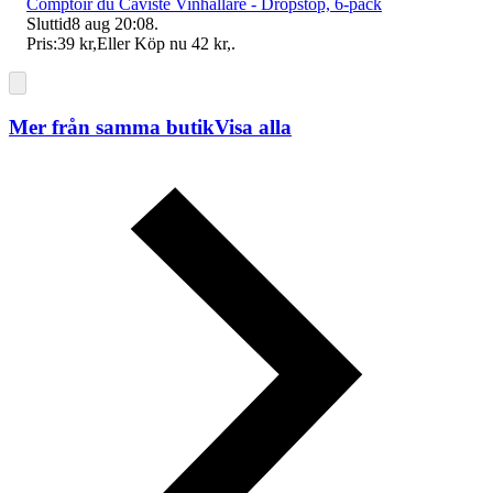
Comptoir du Caviste Vinhällare - Dropstop, 6-pack
Sluttid
8 aug 20:08
.
Pris:
39 kr
,
Eller Köp nu
42 kr
,
.
Mer från samma butik
Visa alla