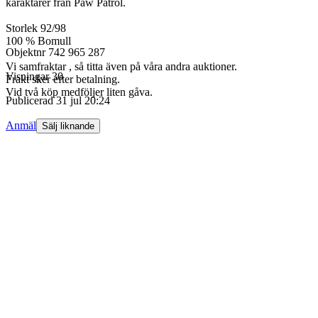
karaktärer från Paw Patrol.
Storlek 92/98
100 % Bomull
Objektnr
742 965 287
Vi samfraktar , så titta även på våra andra auktioner.
Visningar
30
Frakt sker efter betalning.
Vid två köp medföljer liten gåva.
Publicerad
31 jul 20:24
Anmäl
Sälj liknande