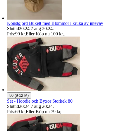
Konstgjord Bukett med Blommor i kruka av juteväv
Sluttid
20:24
7 aug 20:24
.
Pris:
99 kr
,
Eller Köp nu
100 kr
,
.
80 (9-12 M)
Set - Hoodie och Byxor Storkek 80
Sluttid
20:24
7 aug 20:24
.
Pris:
69 kr
,
Eller Köp nu
79 kr
,
.