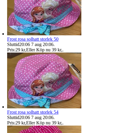
Frost rosa solhatt storlek 50
Sluttid
20:06
7 aug 20:06
.
Pris:
29 kr
,
Eller Köp nu
39 kr
,
.
Frost rosa solhatt storlek 54
Sluttid
20:06
7 aug 20:06
.
Pris:
29 kr
,
Eller Köp nu
39 kr
,
.