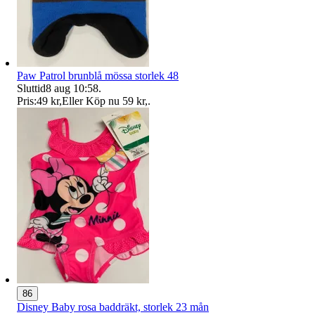
Paw Patrol brunblå mössa storlek 48
Sluttid
8 aug 10:58
.
Pris:
49 kr
,
Eller Köp nu
59 kr
,
.
86
Disney Baby rosa baddräkt, storlek 23 mån