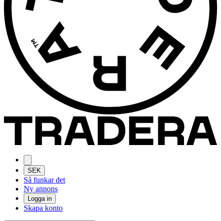
SEK
Så funkar det
Ny annons
Logga in
Skapa konto