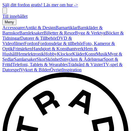
Sälj ditt fordon gratis! Läs mer om hur ->
Till innehållet
Meny
Accessoarer
Antikt & Design
Barnartiklar
Barnkläder &
Barnskor
Barnleksaker
Biljetter & Resor
Bygg & Verktyg
Böcker &
Tidningar
Datorer & Tillbehör
DVD &
Videofilmer
Fordon
Fordonsdelar & tillbehör
Foto, Kameror &
Optik
Frimärken
Handgjort & Konsthantverk
Hem &
Hushåll
Hemelektronik
Hobby
Klockor
Kläder
Konst
Musik
Mynt &
Sedlar
Samlarsaker
Skor
Skönhet
Smycken & Ädelstenar
Sport &
Fritid
Telefoni, Tablets & Wearables
Trädgård & Växter
TV-spel &
Datorspel
Vykort & Bilder
Övrigt
Inspiration