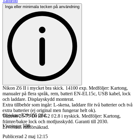
Tamron
Inga eller minimala tecken på användning
Nikon Z6 II i mycket bra skick. 14100 exp. Medföljer: Kartong,
manualer på flera språk, rem, batteri EN-EL15c, USB kabel, lock
och laddare. Displayskydd monterat.
Extra tillbehör som ingår: L-skena, laddare för två batterier och två
extra batterier (ej original men fungerar helt ok).
Objektnr
729 655 284
Tamron 28-75 Di III G2 f/2.8 i nyskick. Medföljer: Kartong,
främre/bakre lock och motljusskydd. Garanti till 2030.
Visningar
588
Levereras fullförsäkrad.
Publicerad
2 maj 12:15