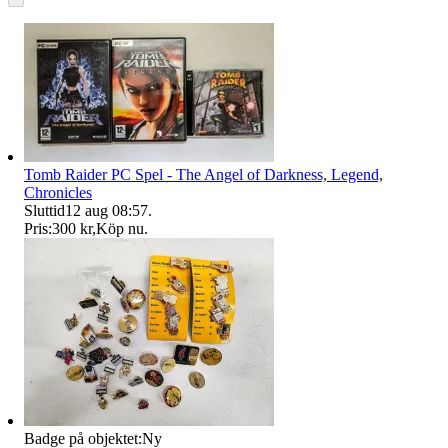
Tomb Raider PC Spel - The Angel of Darkness, Legend,
Chronicles
Sluttid
12 aug 08:57
.
Pris:
300 kr
,
Köp nu
.
Badge på objektet:
Ny