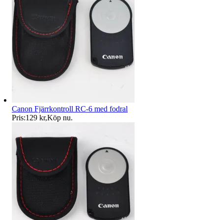
Canon Fjärrkontroll RC-6 med fodral
Pris:
129 kr
,
Köp nu
.