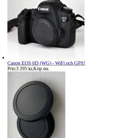
Canon EOS 6D (WG) - WiFi och GPS!
Pris:
3 295 kr
,
Köp nu
.