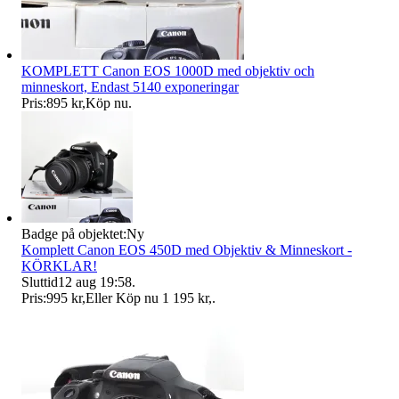
KOMPLETT Canon EOS 1000D med objektiv och
minneskort, Endast 5140 exponeringar
Pris:
895 kr
,
Köp nu
.
Badge på objektet:
Ny
Komplett Canon EOS 450D med Objektiv & Minneskort -
KÖRKLAR!
Sluttid
12 aug 19:58
.
Pris:
995 kr
,
Eller Köp nu
1 195 kr
,
.