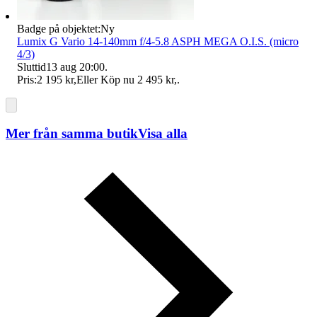
Badge på objektet:
Ny
Lumix G Vario 14-140mm f/4-5.8 ASPH MEGA O.I.S. (micro
4/3)
Sluttid
13 aug 20:00
.
Pris:
2 195 kr
,
Eller Köp nu
2 495 kr
,
.
Mer från samma butik
Visa alla