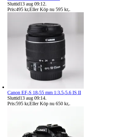
Sluttid
13 aug 09:12
.
Pris:
495 kr
,
Eller Köp nu
595 kr
,
.
Canon EF-S 18-55 mm 1:3.5-5.6 IS II
Sluttid
13 aug 09:14
.
Pris:
595 kr
,
Eller Köp nu
650 kr
,
.