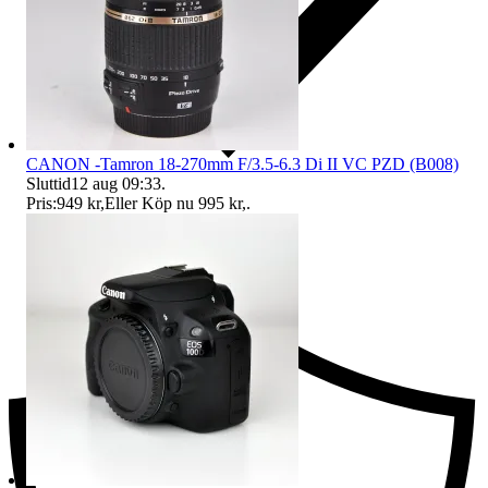
CANON -Tamron 18-270mm F/3.5-6.3 Di II VC PZD (B008)
Sluttid
12 aug 09:33
.
Pris:
949 kr
,
Eller Köp nu
995 kr
,
.
Ersättning om du inte får din vara