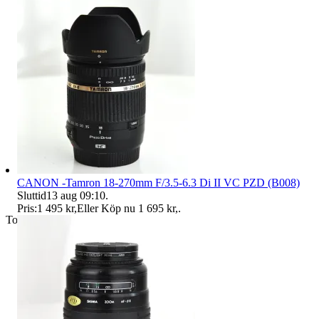
CANON -Tamron 18-270mm F/3.5-6.3 Di II VC PZD (B008)
Sluttid
13 aug 09:10
.
Pris:
1 495 kr
,
Eller Köp nu
1 695 kr
,
.
Toppsäljare