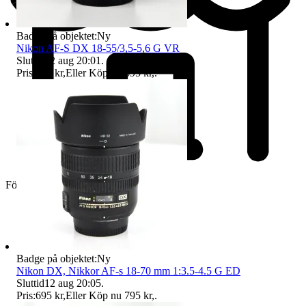
Badge på objektet:
Ny
Nikon AF-S DX 18-55/3,5-5,6 G VR
Sluttid
12 aug 20:01
.
Pris:
595 kr
,
Eller Köp nu
695 kr
,
.
Företag
Badge på objektet:
Ny
Nikon DX, Nikkor AF-s 18-70 mm 1:3.5-4.5 G ED
Sluttid
12 aug 20:05
.
Pris:
695 kr
,
Eller Köp nu
795 kr
,
.