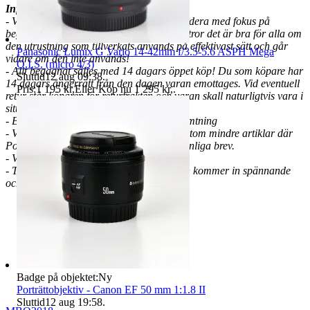
Information
:
- Välkommen till en liten web shop på Tradera med fokus på
begagnad foto- och kamerautrustning. Vi tror det är bra för alla om
den utrustning som tillverkats används på effektivast sätt och går
Panasonic Lumix G Vario 14-42mm f/3.5-5.6 ASPH Mega
vidare om den inte används!
O.I.S. (micro 4/3)
- Allt begagnat säljes med 14 dagars öppet köp! Du som köpare har
Sluttid
12 aug 09:38
.
14 dagars ångerrätt från den dagen varan emottages. Vid eventuell
Pris:
1 195 kr
,
Eller Köp nu
1 295 kr
,
.
retur står köparen för returfrakten och varan skall naturligtvis vara i
sitt ursprungliga skick.
- Betalning bör ske inom 3 dagar, ej avhämtning
- Vi sänder allt spårbart via Schenker förutom mindre artiklar där
Postnord anges och då sker frakten via vanliga brev.
- VMB, Ej avdragbar moms
- Titta in då och då eftersom det hela tiden kommer in spännande
och nya fynd!
Badge på objektet:
Ny
Porträttobjektiv - Canon EF 50 mm 1:1.8 II
Sluttid
12 aug 19:58
.