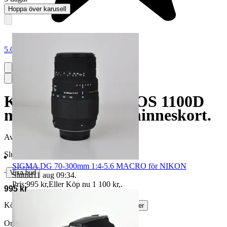
Hoppa över karusell
5.0
Komplett Canon EOS 1100D
med objektiv och minneskort.
Avslutad
18 jun 09:01
Slutpris
SIGMA DG 70-300mm 1:4-5.6 MACRO för NIKON
∙
Visa bud
Sluttid
11 aug 09:34
.
Pris:
995 kr
,
Eller Köp nu
1 100 kr
,
.
995 kr
Köparskydd är valfritt hos företag.
Läs mer
Ortega90 vann auktionen