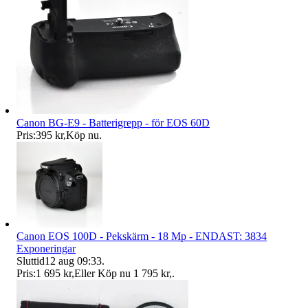
Canon BG-E9 - Batterigrepp - för EOS 60D
Pris:
395 kr
,
Köp nu
.
Canon EOS 100D - Pekskärm - 18 Mp - ENDAST: 3834
Exponeringar
Sluttid
12 aug 09:33
.
Pris:
1 695 kr
,
Eller Köp nu
1 795 kr
,
.