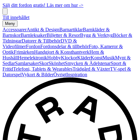
Sälj ditt fordon gratis! Läs mer om hur ->
Till innehållet
Meny
Accessoarer
Antikt & Design
Barnartiklar
Barnkläder &
Barnskor
Barnleksaker
Biljetter & Resor
Bygg & Verktyg
Böcker &
Tidningar
Datorer & Tillbehör
DVD &
Videofilmer
Fordon
Fordonsdelar & tillbehör
Foto, Kameror &
Optik
Frimärken
Handgjort & Konsthantverk
Hem &
Hushåll
Hemelektronik
Hobby
Klockor
Kläder
Konst
Musik
Mynt &
Sedlar
Samlarsaker
Skor
Skönhet
Smycken & Ädelstenar
Sport &
Fritid
Telefoni, Tablets & Wearables
Trädgård & Växter
TV-spel &
Datorspel
Vykort & Bilder
Övrigt
Inspiration