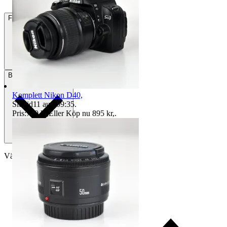
Frakt
Från 64 kr
Betalning
Via Tradera
Komplett Nikon D40,
Sluttid
11 aug 09:35
.
Pris:
750 kr
,
Eller Köp nu
895 kr
,
.
Välj till köparskydd