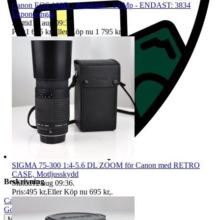
Canon EOS 100D - Pekskärm - 18 Mp - ENDAST: 3834
Exponeringar
Sluttid
12 aug 09:33
.
Pris:
1 695 kr
,
Eller Köp nu
1 795 kr
,
.
SIGMA 75-300 1:4-5.6 DL ZOOM för Canon med RETRO
CASE, Motljusskydd
Beskrivning
Sluttid
12 aug 09:36
.
Pris:
495 kr
,
Eller Köp nu
695 kr
,
.
Canon
|
Gott använt skick
Mindre tecken på användning