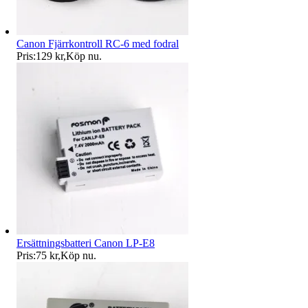
Canon Fjärrkontroll RC-6 med fodral
Pris:
129 kr
,
Köp nu
.
Ersättningsbatteri Canon LP-E8
Pris:
75 kr
,
Köp nu
.