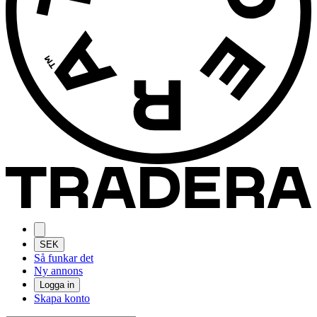
SEK
Så funkar det
Ny annons
Logga in
Skapa konto