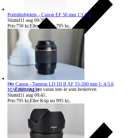
Porträttobjektiv - Canon EF 50 mm 1:1.8 II
Sluttid
11 aug 09:39
.
Pris:
750 kr
,
Eller Köp nu
795 kr
,
.
För Canon - Tamron LD DI II AF 55-200 mm 1: 4-5.6
Ersättning om varan inte är som beskriven
MACRO (A15)
Sluttid
11 aug 09:41
.
Pris:
795 kr
,
Eller Köp nu
995 kr
,
.