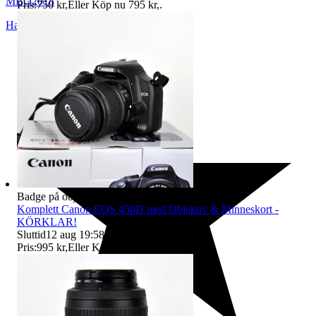
MBO2018
Pris:
750 kr
,
Eller Köp nu
795 kr
,
.
Hallsberg
,
Sverige
Badge på objektet:
Ny
Komplett Canon EOS 450D med Objektiv & Minneskort -
KÖRKLAR!
Sluttid
12 aug 19:58
.
Pris:
995 kr
,
Eller Köp nu
1 195 kr
,
.