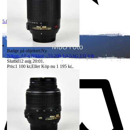
5.0
Badge på objektet:
Ny
Nikon, AF-s Nikkor - 55-200 1:4-5.6G ED VR
Sluttid
12 aug 20:01
.
Pris:
1 100 kr
,
Eller Köp nu
1 195 kr
,
.