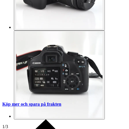
Köp mer och spara på frakten
1
/
3