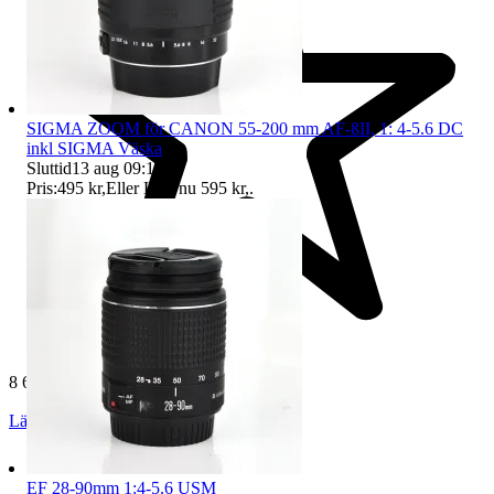
SIGMA ZOOM för CANON 55-200 mm AF-ßII, 1: 4-5.6 DC
inkl SIGMA Väska
Sluttid
13 aug 09:11
.
Pris:
495 kr
,
Eller Köp nu
595 kr
,
.
8 618 omdömen
Läs omdömen
Följ
EF 28-90mm 1:4-5.6 USM