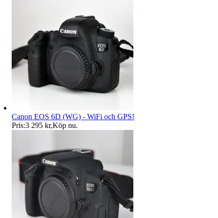
Canon EOS 6D (WG) - WiFi och GPS!
Pris:
3 295 kr
,
Köp nu
.