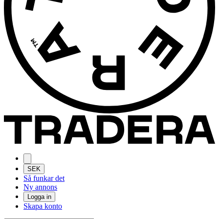
SEK
Så funkar det
Ny annons
Logga in
Skapa konto