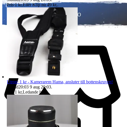
Pris:
1 kr
,
Eller Köp nu
49 kr
,
.
Utrop: 1 kr - Kamerarem Hama, ansluter till bottenskruven!
Sluttid
20:03
9 aug 20:03
.
Pris:
1 kr
,
Ledande bud
.