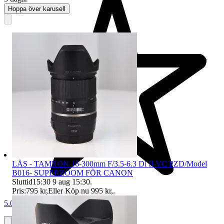
Hoppa över karusell
LÄS - TAMRON 16-300mm F/3.5-6.3 Di II VC PZD/Model
B016- SUPERZOOM FÖR CANON
Sluttid
15:30
9 aug 15:30
.
Pris:
795 kr
,
Eller Köp nu
995 kr
,
.
5.0