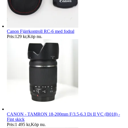
Canon Fjärrkontroll RC-6 med fodral
Pris:
129 kr
,
Köp nu
.
CANON - TAMRON 18-200mm F/3.5-6.3 Di II VC (B018) -
Fint skick
Pris:
1 495 kr
,
Köp nu
.