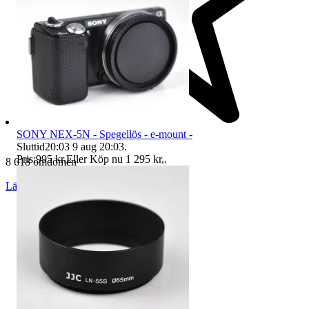
SONY NEX-5N - Spegellös - e-mount -
Sluttid
20:03
9 aug 20:03
.
Pris:
995 kr
,
Eller Köp nu
1 295 kr
,
.
8 618 omdömen
Läs omdömen
Följ