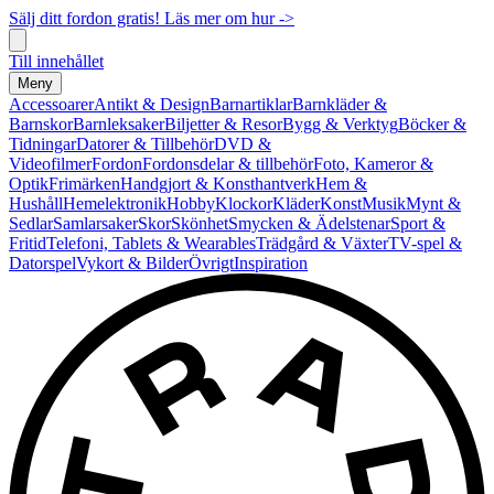
Sälj ditt fordon gratis! Läs mer om hur ->
Till innehållet
Meny
Accessoarer
Antikt & Design
Barnartiklar
Barnkläder &
Barnskor
Barnleksaker
Biljetter & Resor
Bygg & Verktyg
Böcker &
Tidningar
Datorer & Tillbehör
DVD &
Videofilmer
Fordon
Fordonsdelar & tillbehör
Foto, Kameror &
Optik
Frimärken
Handgjort & Konsthantverk
Hem &
Hushåll
Hemelektronik
Hobby
Klockor
Kläder
Konst
Musik
Mynt &
Sedlar
Samlarsaker
Skor
Skönhet
Smycken & Ädelstenar
Sport &
Fritid
Telefoni, Tablets & Wearables
Trädgård & Växter
TV-spel &
Datorspel
Vykort & Bilder
Övrigt
Inspiration