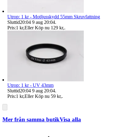
Utrop: 1 kr - Motljusskydd 55mm Skruvfattning
Sluttid
20:04
9 aug 20:04
.
Pris:
1 kr
,
Eller Köp nu
129 kr
,
.
Utrop: 1 kr - UV 43mm
Sluttid
20:04
9 aug 20:04
.
Pris:
1 kr
,
Eller Köp nu
59 kr
,
.
Mer från samma butik
Visa alla