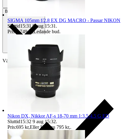
Betalning
Via Tradera
SIGMA 105mm f/2.8 EX DG MACRO - Passar NIKON
Sluttid
15:31
9 aug 15:31
.
Pris:
1 749 kr
,
Ledande bud
.
Välj till köparskydd
Nikon DX, Nikkor AF-s 18-70 mm 1:3.5-4.5 G ED
Sluttid
15:32
9 aug 15:32
.
Pris:
695 kr
,
Eller Köp nu
795 kr
,
.