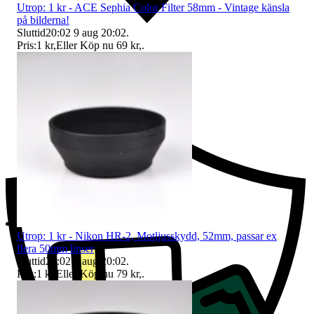
Utrop: 1 kr - ACE Sephia Color Filter 58mm - Vintage känsla
på bilderna!
Sluttid
20:02
9 aug 20:02
.
Pris:
1 kr
,
Eller Köp nu
69 kr
,
.
Ersättning om du inte får din vara
Utrop: 1 kr - Nikon HR-2, Motljusskydd, 52mm, passar ex
flera 50mm linser
Sluttid
20:02
9 aug 20:02
.
Pris:
1 kr
,
Eller Köp nu
79 kr
,
.