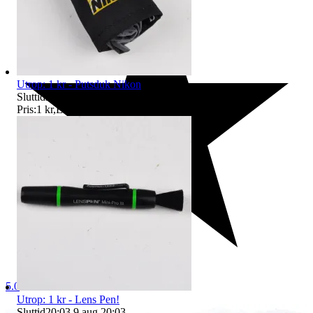
Utrop: 1 kr - Putsduk Nikon
Sluttid
20:03
9 aug 20:03
.
Pris:
1 kr
,
Eller Köp nu
49 kr
,
.
5.0
Utrop: 1 kr - Lens Pen!
Sluttid
20:03
9 aug 20:03
.