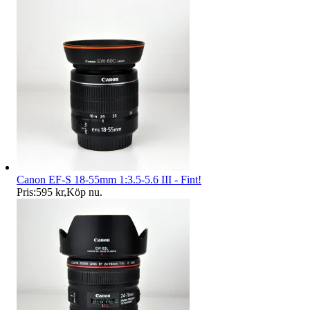
Canon EF-S 18-55mm 1:3.5-5.6 III - Fint!
Pris:
595 kr
,
Köp nu
.