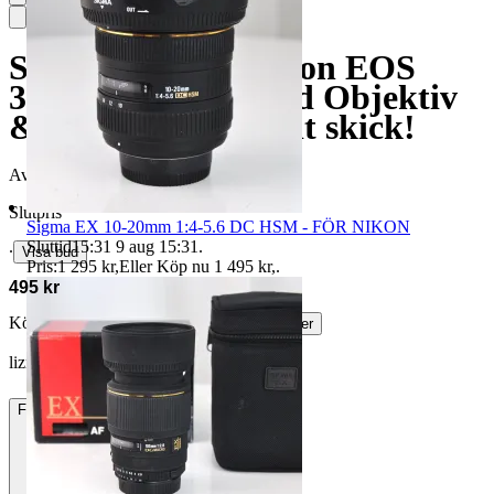
Samlarobjekt: Canon EOS
300D Komplett med Objektiv
& Batterigrepp-Fint skick!
Avslutad
19 jun 20:23
Slutpris
Sigma EX 10-20mm 1:4-5.6 DC HSM - FÖR NIKON
Sluttid
15:31
9 aug 15:31
.
∙
Visa bud
Pris:
1 295 kr
,
Eller Köp nu
1 495 kr
,
.
495 kr
Köparskydd är valfritt hos företag.
Läs mer
lizmicke22 vann auktionen
Frakt
Från 64 kr