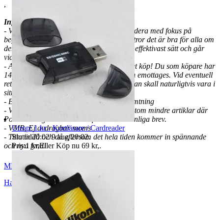
,
Information
:
- Välkommen till en liten web shop på Tradera med fokus på
begagnad foto- och kamerautrustning. Vi tror det är bra för alla om
den utrustning som tillverkats används på effektivast sätt och går
vidare om den inte används!
- Allt begagnat säljes med 14 dagars öppet köp! Du som köpare har
14 dagars ångerrätt från den dagen varan emottages. Vid eventuell
retur står köparen för returfrakten och varan skall naturligtvis vara i
sitt ursprungliga skick.
- Betalning bör ske inom 3 dagar, ej avhämtning
- Vi sänder allt spårbart via Schenker förutom mindre artiklar där
Postnord anges och då sker frakten via vanliga brev.
Utrop: 1 kr - Kortläsare / Cardreader
- VMB, Ej avdragbar moms
Sluttid
20:02
9 aug 20:02
.
- Titta in då och då eftersom det hela tiden kommer in spännande
Pris:
1 kr
,
Eller Köp nu
69 kr
,
.
och nya fynd!
MBO2018
Hallsberg
,
Sverige