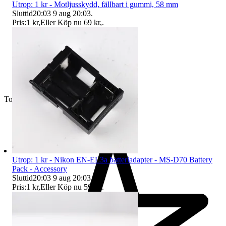
Utrop: 1 kr - Motljusskydd, fällbart i gummi, 58 mm
Sluttid
20:03
9 aug 20:03
.
Pris:
1 kr
,
Eller Köp nu
69 kr
,
.
Toppsäljare
Utrop: 1 kr - Nikon EN-EL3a batteriadapter - MS-D70 Battery
Pack - Accessory
Sluttid
20:03
9 aug 20:03
.
Pris:
1 kr
,
Eller Köp nu
59 kr
,
.