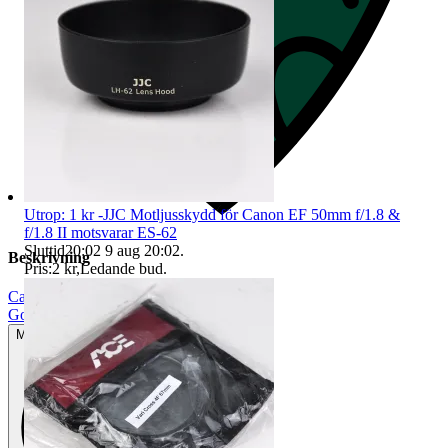
Utrop: 1 kr -JJC Motljusskydd för Canon EF 50mm f/1.8 &
f/1.8 II motsvarar ES-62
Sluttid
20:02
9 aug 20:02
.
Beskrivning
Pris:
2 kr
,
Ledande bud
.
Canon
|
Gott använt skick
Mindre tecken på användning