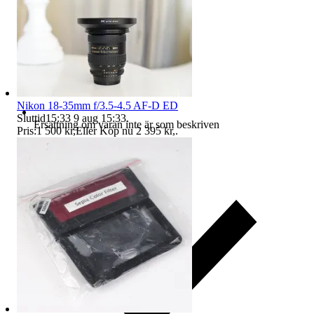
Nikon 18-35mm f/3.5-4.5 AF-D ED
Sluttid
15:33
9 aug 15:33
.
Ersättning om varan inte är som beskriven
Pris:
1 500 kr
,
Eller Köp nu
2 395 kr
,
.