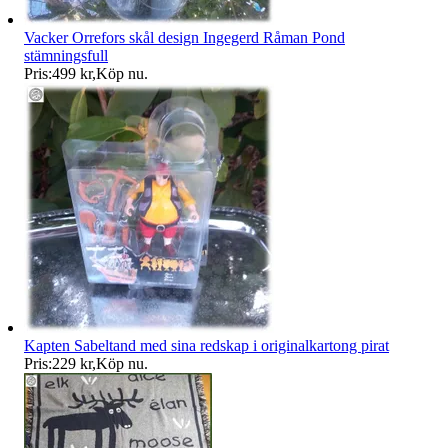
Vacker Orrefors skål design Ingegerd Råman Pond
stämningsfull
Pris:
499 kr
,
Köp nu
.
Kapten Sabeltand med sina redskap i originalkartong pirat
Pris:
229 kr
,
Köp nu
.