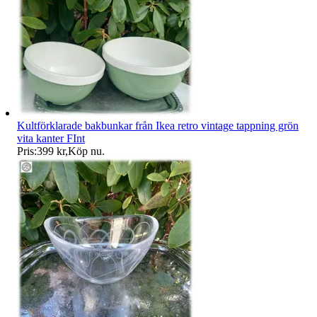
Kultförklarade bakbunkar från Ikea retro vintage tappning grön
vita kanter FInt
Pris:
399 kr
,
Köp nu
.