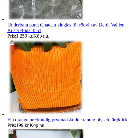
Underbara paret Chateau vinglas för rödvin av Bertil Vallien
Kosta Boda 35 cl
Pris:
1 259 kr
,
Köp nu
.
Fin orange bredrandig prydnadskudde randig plysch färgklick
Pris:
199 kr
,
Köp nu
.