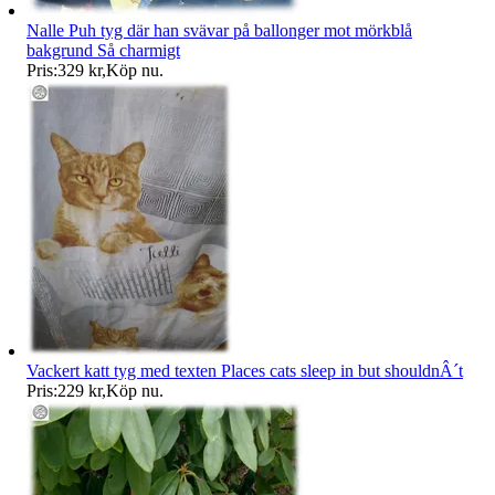
Nalle Puh tyg där han svävar på ballonger mot mörkblå
bakgrund Så charmigt
Pris:
329 kr
,
Köp nu
.
Vackert katt tyg med texten Places cats sleep in but shouldnÂ´t
Pris:
229 kr
,
Köp nu
.