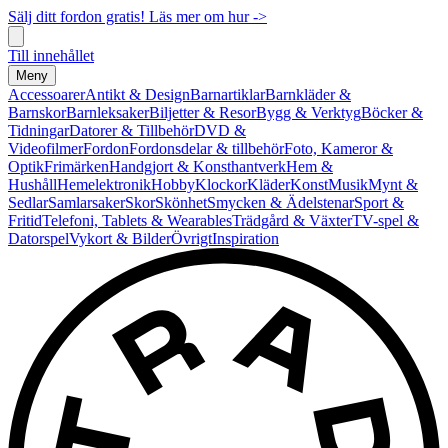
Sälj ditt fordon gratis! Läs mer om hur ->
Till innehållet
Meny
Accessoarer
Antikt & Design
Barnartiklar
Barnkläder &
Barnskor
Barnleksaker
Biljetter & Resor
Bygg & Verktyg
Böcker &
Tidningar
Datorer & Tillbehör
DVD &
Videofilmer
Fordon
Fordonsdelar & tillbehör
Foto, Kameror &
Optik
Frimärken
Handgjort & Konsthantverk
Hem &
Hushåll
Hemelektronik
Hobby
Klockor
Kläder
Konst
Musik
Mynt &
Sedlar
Samlarsaker
Skor
Skönhet
Smycken & Ädelstenar
Sport &
Fritid
Telefoni, Tablets & Wearables
Trädgård & Växter
TV-spel &
Datorspel
Vykort & Bilder
Övrigt
Inspiration