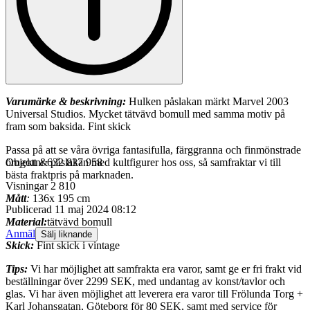
Varumärke & beskrivning:
Hulken påslakan märkt Marvel 2003
Universal Studios. Mycket tätvävd bomull med samma motiv på
fram som baksida. Fint skick
Passa på att se våra övriga fantasifulla, färggranna och finmönstrade
örngott & påslakan med kultfigurer hos oss, så samfraktar vi till
Objektnr
632 837 958
bästa fraktpris på marknaden.
Visningar
2 810
Mått
:
136x 195 cm
Publicerad
11 maj 2024 08:12
Material:
tätvävd bomull
Anmäl
Sälj liknande
Skick:
Fint skick i vintage
Tips:
Vi har möjlighet att samfrakta era varor, samt ge er fri frakt vid
beställningar över 2299 SEK, med undantag av konst/tavlor och
glas. Vi har även möjlighet att leverera era varor till Frölunda Torg +
Karl Johansgatan, Göteborg för 80 SEK, samt med service för