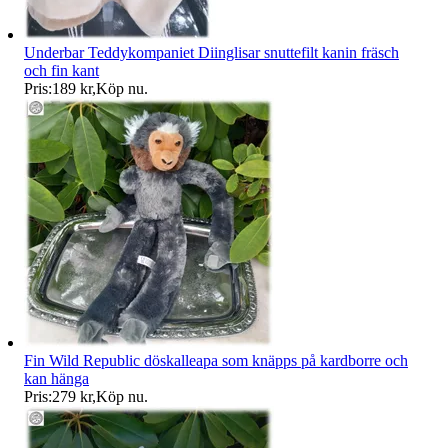
Underbar Teddykompaniet Diinglisar snuttefilt kanin fräsch
och fin kant
Pris:
189 kr
,
Köp nu
.
Fin Wild Republic döskalleapa som knäpps på kardborre och
kan hänga
Pris:
279 kr
,
Köp nu
.