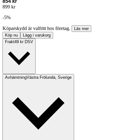
854 kr
899 kr
-
5
%
Köparskydd är valfritt hos företag.
Läs mer
Köp nu
Lägg i varukorg
Frakt
49 kr DSV
Avhämtning
Västra Frölunda, Sverige