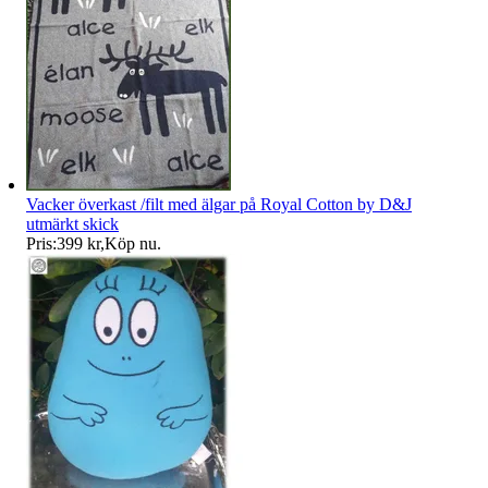
Vacker överkast /filt med älgar på Royal Cotton by D&J
utmärkt skick
Pris:
399 kr
,
Köp nu
.