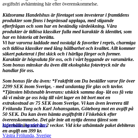
avgiftsfri avhämtning här efter överenskommelse.
Kidzorama Handelshus är företaget som investerar i framtidens
produkter som finns i begränsad upplaga, med stigande
efterfrågan och som har en beständig värdeökning. Våra
produkter är tidlösa klassiker fulla med karaktär & identitet, som
har en historia att berätta.
Vi har varorna laddade med nostalgi & favoriter i repris, charmiga
och tidlösa klassiker med lång hållbarhet och kvalitet. Allt kommer
säkert paketerat i fint skick och i härliga färger och former.
Karaktär är högvaluta för oss, och i vårt byggande av varumärke.
Som bonus minskar du även ditt ekologiska fotavtryck när du
handlar för oss.
Som bonus får du även: *Fraktfritt om Du beställer varor för över
2299 SEK inom Sverige, - med undantag för glas och tavlor.
*Tjänsten blixtsnabb leverans: utskick samma dag- låt oss få veta
då vi måste ge oss iväg till vårt lager en bit bort mot en
extrakostnad av 75 SEK inom Sverige. Vi kan även leverera till
Frölunda Torg och Karl Johansgatan, Göteborg mot en avgift på
50 SEK. Du kan även hämta avgiftsfritt i Fiskebäck efter
överenskommelse.
Det går inte att nyttja denna tjänst som
kidzorama_handelshus
lagerhållning mer än 2 veckor. Vid icke uthämtade paket debiteras
en avgift om 399 kr.
Västra Frölunda
,
Sverige