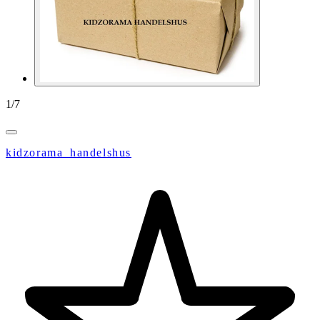
1
/
7
kidzorama_handelshus