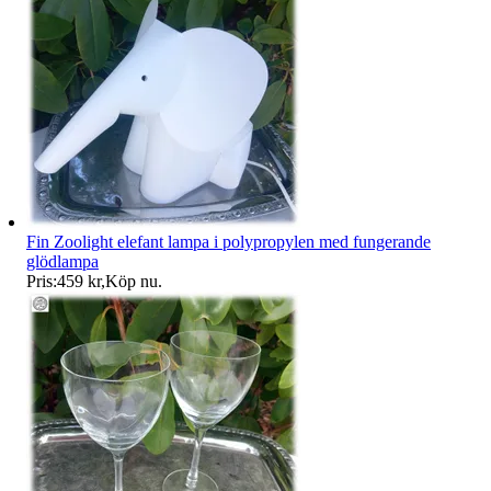
Fin Zoolight elefant lampa i polypropylen med fungerande
glödlampa
Pris:
459 kr
,
Köp nu
.