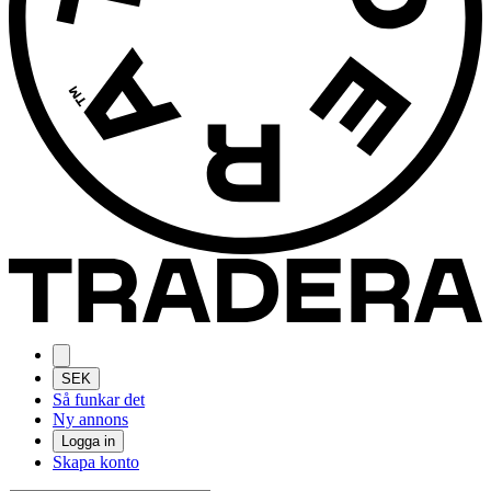
SEK
Så funkar det
Ny annons
Logga in
Skapa konto