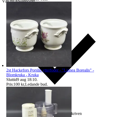
Välj till köparskydd
2st Hackefors Porslin ytterfoder - "Linnea Borealis" -
Blomkruka - Kruka
Sluttid
9 aug 18:10
.
Pris:
100 kr
,
Ledande bud
.
Ersättning om varan inte är som beskriven