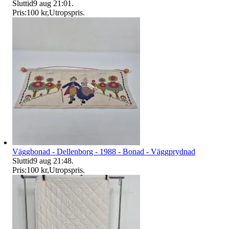
Sluttid
9 aug 21:01
.
Pris:
100 kr
,
Utropspris
.
Väggbonad - Dellenborg - 1988 - Bonad - Väggprydnad
Sluttid
9 aug 21:48
.
Pris:
100 kr
,
Utropspris
.