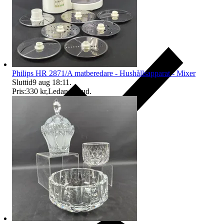
Philips HR 2871/A matberedare - Hushållsapparat - Mixer
Sluttid
9 aug 18:11
.
Pris:
330 kr
,
Ledande bud
.
Ersättning om du inte får din vara