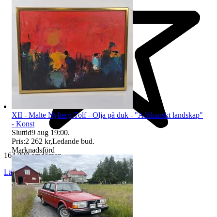
XII - Malte Nyberg-Tolf - Olja på duk - "Afrikanskt landskap"
- Konst
Sluttid
9 aug 19:00
.
Pris:
2 262 kr
,
Ledande bud
.
Marknadsförd
164 998 omdömen
Läs omdömen
Följ