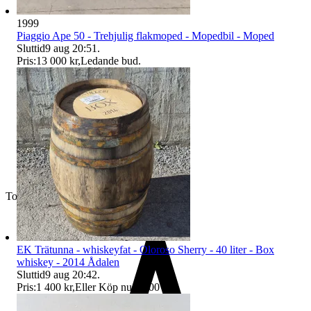
1999
Piaggio Ape 50 - Trehjulig flakmoped - Mopedbil - Moped
Sluttid
9 aug 20:51
.
Pris:
13 000 kr
,
Ledande bud
.
Toppsäljare
EK Trätunna - whiskeyfat - Oloroso Sherry - 40 liter - Box
whiskey - 2014 Ådalen
Sluttid
9 aug 20:42
.
Pris:
1 400 kr
,
Eller Köp nu
1 500 kr
,
.