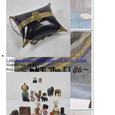
Liten handväska - Aftonväska - Art Deco - Väska
Sluttid
9 aug 18:00
.
Pris:
472 kr
,
Ledande bud
.