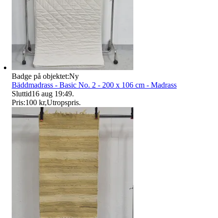
Badge på objektet:
Ny
Bäddmadrass - Basic No. 2 - 200 x 106 cm - Madrass
Sluttid
16 aug 19:49
.
Pris:
100 kr
,
Utropspris
.