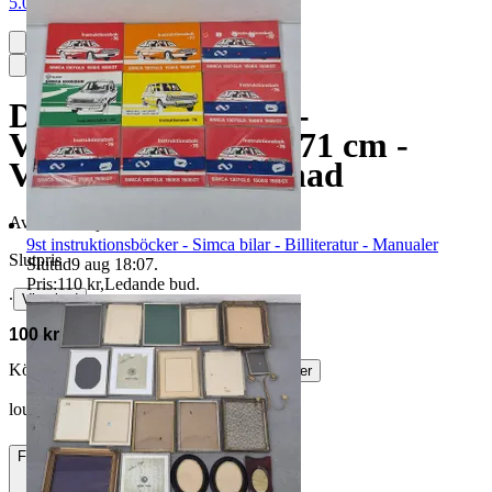
5.0
D.M.T. Tho. ET 86 -
Väggbonad - 106 x 71 cm -
Väggprydnad - Bonad
Avslutad
14 jun 17:00
9st instruktionsböcker - Simca bilar - Billiteratur - Manualer
Slutpris
Sluttid
9 aug 18:07
.
Pris:
110 kr
,
Ledande bud
.
∙
Visa bud
100 kr
Köparskydd är valfritt hos företag.
Läs mer
loulou_92 vann auktionen
Frakt
195 kr DSV