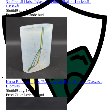
3st föremål i kristallglas - Orrefors - Skålar - Lockskål -
Glasskål
Sluttid
9 aug 18:12
.
Pris:
110 kr
,
Ledande bud
.
Kosta Boda vas i glas "Rainbow" av Bertil Vallien - Glasvas -
Blomvas
Sluttid
9 aug 18:13
.
Pris:
171 kr
,
Ledande bud
.