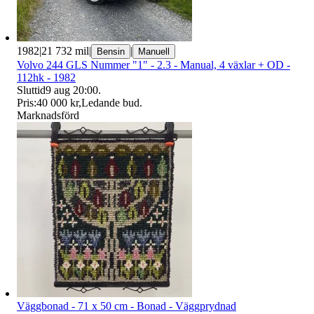
1982
|
21 732 mil
|
|
Bensin
Manuell
Volvo 244 GLS Nummer "1" - 2.3 - Manual, 4 växlar + OD -
112hk - 1982
Sluttid
9 aug 20:00
.
Pris:
40 000 kr
,
Ledande bud
.
Marknadsförd
Väggbonad - 71 x 50 cm - Bonad - Väggprydnad