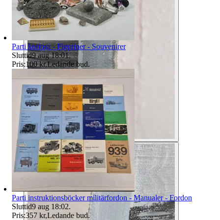
Parti kuriosa - Figuriner - Souvenirer
Sluttid
9 aug 18:01
.
Pris:
100 kr
,
Ledande bud
.
Parti instruktionsböcker militärfordon - Manualer - Fordon
Sluttid
9 aug 18:02
.
Pris:
357 kr
,
Ledande bud
.