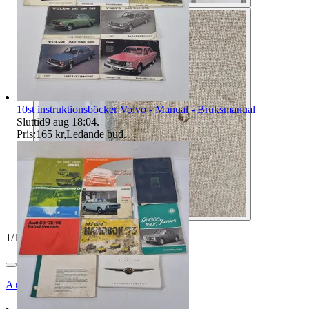
10st instruktionsböcker Volvo - Manual - Bruksmanual
Sluttid
9 aug 18:04
.
Pris:
165 kr
,
Ledande bud
.
1
/
10
Auktionsbyra