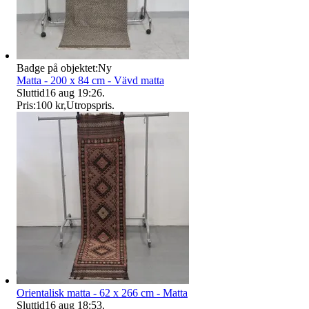
Badge på objektet:
Ny
Matta - 200 x 84 cm - Vävd matta
Sluttid
16 aug 19:26
.
Pris:
100 kr
,
Utropspris
.
Orientalisk matta - 62 x 266 cm - Matta
Sluttid
16 aug 18:53
.