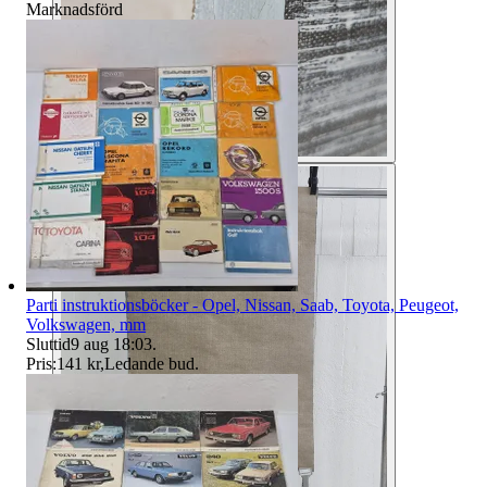
Marknadsförd
Parti instruktionsböcker - Opel, Nissan, Saab, Toyota, Peugeot,
Volkswagen, mm
Sluttid
9 aug 18:03
.
Pris:
141 kr
,
Ledande bud
.