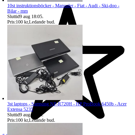
10st instruktionsböcker - Manualer - Fiat - Audi - Ski-doo -
Bilar - mm
Sluttid
9 aug 18:05
.
Pris:
100 kr
,
Ledande bud
.
3st laptops - Samsung NP-R720H - HP ProBook 6450b - Acer
Extensa 5235
Sluttid
9 aug 18:06
.
Pris:
100 kr
,
Ledande bud
.