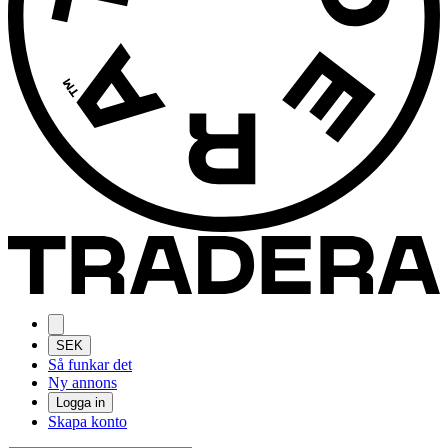
SEK
Så funkar det
Ny annons
Logga in
Skapa konto