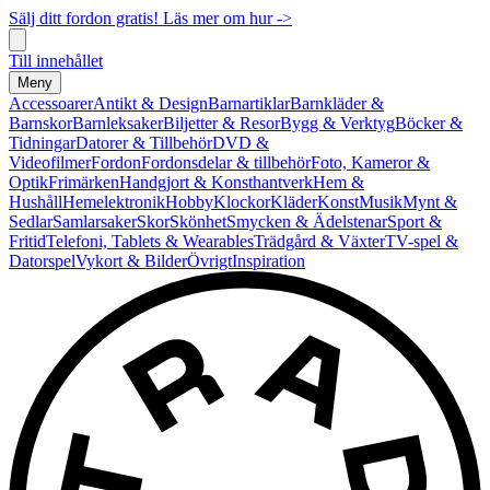
Sälj ditt fordon gratis! Läs mer om hur ->
Till innehållet
Meny
Accessoarer
Antikt & Design
Barnartiklar
Barnkläder &
Barnskor
Barnleksaker
Biljetter & Resor
Bygg & Verktyg
Böcker &
Tidningar
Datorer & Tillbehör
DVD &
Videofilmer
Fordon
Fordonsdelar & tillbehör
Foto, Kameror &
Optik
Frimärken
Handgjort & Konsthantverk
Hem &
Hushåll
Hemelektronik
Hobby
Klockor
Kläder
Konst
Musik
Mynt &
Sedlar
Samlarsaker
Skor
Skönhet
Smycken & Ädelstenar
Sport &
Fritid
Telefoni, Tablets & Wearables
Trädgård & Växter
TV-spel &
Datorspel
Vykort & Bilder
Övrigt
Inspiration