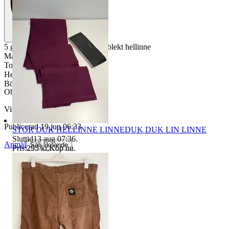
5 gamla kökshanddukar i blått/oblekt hellinne
Mått ca 71/51 cm
Total vikt ca 412 gram
Helt oanvända/otvättade
Bör tvättas då de legat många år
Objektnr
737 012 918
Visningar
126
Publicerad
19 jun 06:33
STOR DUK HELLINNE LINNEDUK DUK LIN LINNE
Sluttid
13 aug 07:36
.
Anmäl
Sälj liknande
Pris:
295 kr
,
Köp nu
.