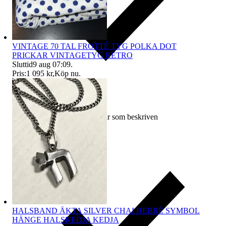
VINTAGE 70 TAL FROTTÉ TYG POLKA DOT
PRICKAR VINTAGETYG RETRO
Sluttid
9 aug 07:09
.
Pris:
1 095 kr
,
Köp nu
.
Ersättning om varan inte är som beskriven
HALSBAND ÄKTA SILVER CHAI HEBRÉ SYMBOL
HÄNGE HALSKEDJA KEDJA