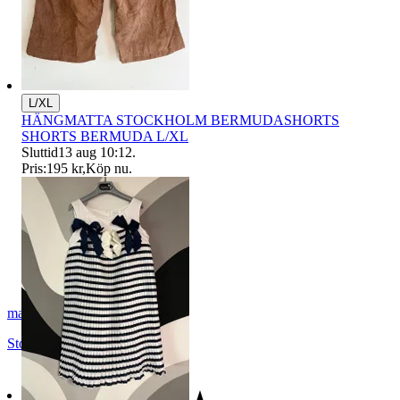
L/XL
HÄNGMATTA STOCKHOLM BERMUDASHORTS
SHORTS BERMUDA L/XL
Sluttid
13 aug 10:12
.
Pris:
195 kr
,
Köp nu
.
maja28
Stockholm
,
Sverige