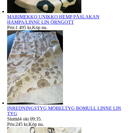
MARIMEKKO UNIKKO HEMP PÅSLAKAN
HAMPA/LINNE LIN ÖRNGOTT
Pris:
1 495 kr
,
Köp nu
.
INREDNINGSTYG MÖBELTYG BOMULL LINNE LIN
TYG
Sluttid
4 okt 09:35
.
Pris:
245 kr
,
Köp nu
.