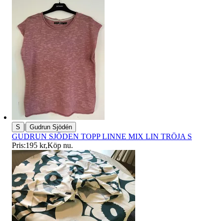
|
S
Gudrun Sjödén
GUDRUN SJÖDEN TOPP LINNE MIX LIN TRÖJA S
Pris:
195 kr
,
Köp nu
.