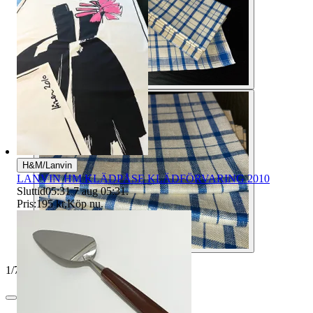
H&M/Lanvin
LANVIN HM KLÄDPÅSE KLÄDFÖRVARING 2010
Sluttid
05:31
7 aug 05:31
.
Pris:
195 kr
,
Köp nu
.
1
/
7