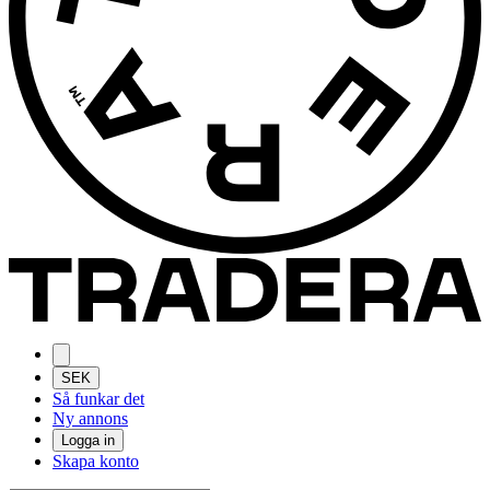
SEK
Så funkar det
Ny annons
Logga in
Skapa konto