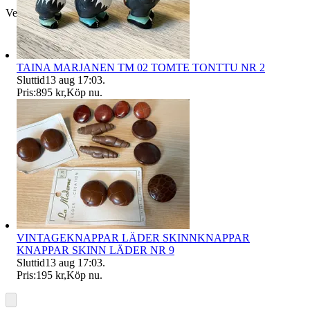
Verifierad
TAINA MARJANEN TM 02 TOMTE TONTTU NR 2
Sluttid
13 aug 17:03
.
Pris:
895 kr
,
Köp nu
.
VINTAGEKNAPPAR LÄDER SKINNKNAPPAR
KNAPPAR SKINN LÄDER NR 9
Sluttid
13 aug 17:03
.
Pris:
195 kr
,
Köp nu
.