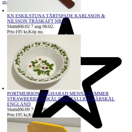
maja28
KN ESKILSTUNA TÅRTSPADE KARLSSON &
NILSSON TRÄSKAFT NR 1
Sluttid
06:02
7 aug 06:02
.
Pris:
195 kr
,
Köp nu
.
PORTMEIRION ANGHARAD MENNA SUMMER
STRAWBERRIES SKÅL DJUP TALLRIK BÄRSKÅL
ENGLAND
Sluttid
06:09
7 aug 06:09
.
Pris:
195 kr
,
Köp nu
.