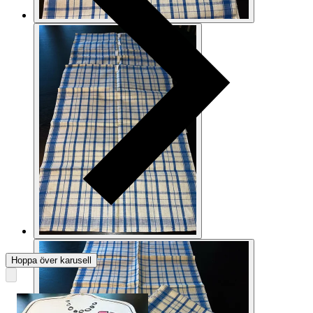
Hoppa över karusell