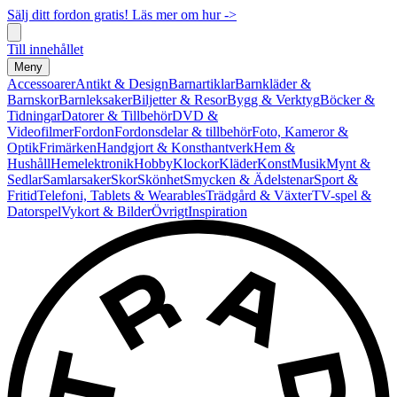
Sälj ditt fordon gratis! Läs mer om hur ->
Till innehållet
Meny
Accessoarer
Antikt & Design
Barnartiklar
Barnkläder &
Barnskor
Barnleksaker
Biljetter & Resor
Bygg & Verktyg
Böcker &
Tidningar
Datorer & Tillbehör
DVD &
Videofilmer
Fordon
Fordonsdelar & tillbehör
Foto, Kameror &
Optik
Frimärken
Handgjort & Konsthantverk
Hem &
Hushåll
Hemelektronik
Hobby
Klockor
Kläder
Konst
Musik
Mynt &
Sedlar
Samlarsaker
Skor
Skönhet
Smycken & Ädelstenar
Sport &
Fritid
Telefoni, Tablets & Wearables
Trädgård & Växter
TV-spel &
Datorspel
Vykort & Bilder
Övrigt
Inspiration